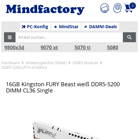
0
PC-Konfig
MindStar
DAMN!-Deals
9800x3d
9070 xt
5070 ti
5080
Hardware
Arbeitsspeicher (RAM)
DDR5 Module
DDR5-5200 (PC5-41600U)
16GB Kingston FURY Beast weiß DDR5-5200
DIMM CL36 Single
Zurück
Nä