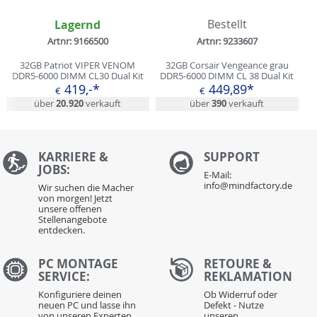
Lagernd
Bestellt
Artnr: 9166500
Artnr: 9233607
32GB Patriot VIPER VENOM
32GB Corsair Vengeance grau
DDR5-6000 DIMM CL30 Dual Kit
DDR5-6000 DIMM CL 38 Dual Kit
419,-*
449,89*
€
€
über
20.920
verkauft
über
390
verkauft
KARRIERE &
S
UPPORT
JOBS:
E-Mail:
info@mindfactory.de
Wir suchen die Macher
von morgen! Jetzt
unsere offenen
Stellenangebote
entdecken.
PC MONTAGE
RETOURE &
SERVICE:
REKLAMATION
Konfiguriere deinen
Ob Widerruf oder
neuen PC und lasse ihn
Defekt - Nutze
von unseren Experten
unseren