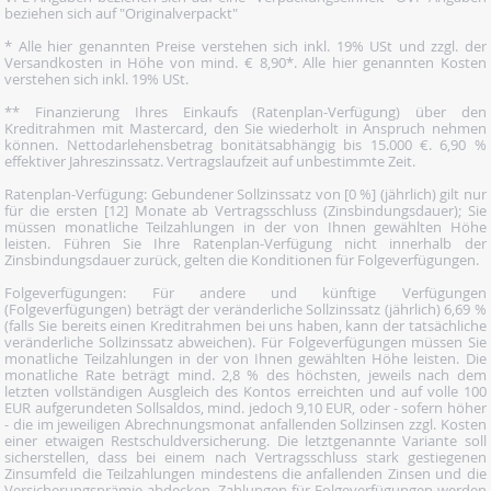
beziehen sich auf "Originalverpackt"
* Alle hier genannten Preise verstehen sich inkl. 19% USt und zzgl. der
Versandkosten in Höhe von mind. € 8,90*. Alle hier genannten Kosten
verstehen sich inkl. 19% USt.
** Finanzierung Ihres Einkaufs (Ratenplan-Verfügung) über den
Kreditrahmen mit Mastercard, den Sie wiederholt in Anspruch nehmen
können. Nettodarlehensbetrag bonitätsabhängig bis 15.000 €. 6,90 %
effektiver Jahreszinssatz. Vertragslaufzeit auf unbestimmte Zeit.
Ratenplan-Verfügung: Gebundener Sollzinssatz von [0 %] (jährlich) gilt nur
für die ersten [12] Monate ab Vertragsschluss (Zinsbindungsdauer); Sie
müssen monatliche Teilzahlungen in der von Ihnen gewählten Höhe
leisten. Führen Sie Ihre Ratenplan-Verfügung nicht innerhalb der
Zinsbindungsdauer zurück, gelten die Konditionen für Folgeverfügungen.
Folgeverfügungen: Für andere und künftige Verfügungen
(Folgeverfügungen) beträgt der veränderliche Sollzinssatz (jährlich) 6,69 %
(falls Sie bereits einen Kreditrahmen bei uns haben, kann der tatsächliche
veränderliche Sollzinssatz abweichen). Für Folgeverfügungen müssen Sie
monatliche Teilzahlungen in der von Ihnen gewählten Höhe leisten. Die
monatliche Rate beträgt mind. 2,8 % des höchsten, jeweils nach dem
letzten vollständigen Ausgleich des Kontos erreichten und auf volle 100
EUR aufgerundeten Sollsaldos, mind. jedoch 9,10 EUR, oder - sofern höher
- die im jeweiligen Abrechnungsmonat anfallenden Sollzinsen zzgl. Kosten
einer etwaigen Restschuldversicherung. Die letztgenannte Variante soll
sicherstellen, dass bei einem nach Vertragsschluss stark gestiegenen
Zinsumfeld die Teilzahlungen mindestens die anfallenden Zinsen und die
Versicherungsprämie abdecken. Zahlungen für Folgeverfügungen werden