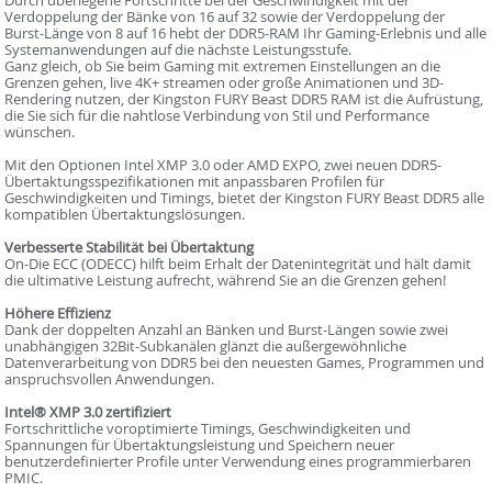
Verdoppelung der Bänke von 16 auf 32 sowie der Verdoppelung der
Burst-Länge von 8 auf 16 hebt der DDR5-RAM Ihr Gaming-Erlebnis und alle
Systemanwendungen auf die nächste Leistungsstufe.
Ganz gleich, ob Sie beim Gaming mit extremen Einstellungen an die
Grenzen gehen, live 4K+ streamen oder große Animationen und 3D-
Rendering nutzen, der Kingston FURY Beast DDR5 RAM ist die Aufrüstung,
die Sie sich für die nahtlose Verbindung von Stil und Performance
wünschen.
Mit den Optionen Intel XMP 3.0 oder AMD EXPO, zwei neuen DDR5-
Übertaktungsspezifikationen mit anpassbaren Profilen für
Geschwindigkeiten und Timings, bietet der Kingston FURY Beast DDR5 alle
kompatiblen Übertaktungslösungen.
Verbesserte Stabilität bei Übertaktung
On-Die ECC (ODECC) hilft beim Erhalt der Datenintegrität und hält damit
die ultimative Leistung aufrecht, während Sie an die Grenzen gehen!
Höhere Effizienz
Dank der doppelten Anzahl an Bänken und Burst-Längen sowie zwei
unabhängigen 32Bit-Subkanälen glänzt die außergewöhnliche
Datenverarbeitung von DDR5 bei den neuesten Games, Programmen und
anspruchsvollen Anwendungen.
Intel® XMP 3.0 zertifiziert
Fortschrittliche voroptimierte Timings, Geschwindigkeiten und
Spannungen für Übertaktungsleistung und Speichern neuer
benutzerdefinierter Profile unter Verwendung eines programmierbaren
PMIC.