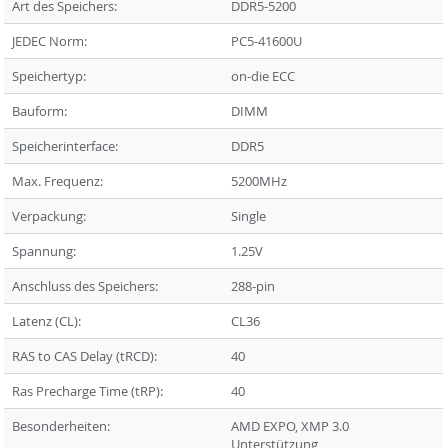
Art des Speichers:
DDR5-5200
JEDEC Norm:
PC5-41600U
Speichertyp:
on-die ECC
Bauform:
DIMM
Speicherinterface:
DDR5
Max. Frequenz:
5200MHz
Verpackung:
Single
Spannung:
1.25V
Anschluss des Speichers:
288-pin
Latenz (CL):
CL36
RAS to CAS Delay (tRCD):
40
Ras Precharge Time (tRP):
40
Besonderheiten:
AMD EXPO, XMP 3.0
Unterstützung