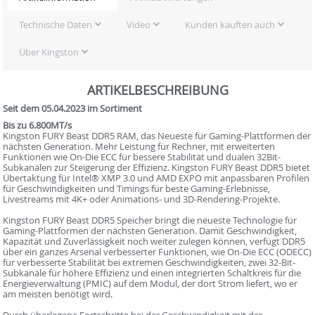
Technische Daten
Video
Kunden kauften auch
Über Kingston
ARTIKELBESCHREIBUNG
Seit dem 05.04.2023 im Sortiment
Bis zu 6.800MT/s
Kingston FURY Beast DDR5 RAM, das Neueste für Gaming-Plattformen der
nächsten Generation. Mehr Leistung für Rechner, mit erweiterten
Funktionen wie On-Die ECC für bessere Stabilität und dualen 32Bit-
Subkanälen zur Steigerung der Effizienz. Kingston FURY Beast DDR5 bietet
Übertaktung für Intel® XMP 3.0 und AMD EXPO mit anpassbaren Profilen
für Geschwindigkeiten und Timings für beste Gaming-Erlebnisse,
Livestreams mit 4K+ oder Animations- und 3D-Rendering-Projekte.
Kingston FURY Beast DDR5 Speicher bringt die neueste Technologie für
Gaming-Plattformen der nächsten Generation. Damit Geschwindigkeit,
Kapazität und Zuverlässigkeit noch weiter zulegen können, verfügt DDR5
über ein ganzes Arsenal verbesserter Funktionen, wie On-Die ECC (ODECC)
für verbesserte Stabilität bei extremen Geschwindigkeiten, zwei 32-Bit-
Subkanäle für höhere Effizienz und einen integrierten Schaltkreis für die
Energieverwaltung (PMIC) auf dem Modul, der dort Strom liefert, wo er
am meisten benötigt wird.
Durch überlegene Fortschritte bei der Geschwindigkeit mit der