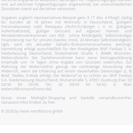
erst auf verzinste Folgeverfügungen angerechnet, bei unterschiedlichen
Zinssätzen zuerst auf die höher verzinsten.
Angaben zugleich repräsentatives Beispiel gem. § 17 Abs. 4 PAngV. Gültig
für Kunden ab 18 Jahren mit Wohnsitz in Deutschland, gültigem
Personalausweis oder Reisepass (Nicht-EU-Bürger i. V. m. gültigem
Aufenthaltstitel), gültiger Girocard auf eigenen Namen und
Mindestnettoeinkommen von 603  (ohne Kindergeld). Selbstständige:
Finanzierung nur für private Zwecke, mind. 24 Monate Selbstständigkeit.
Ggfs. wird ein aktueller Gehalts-/Einkommensnachweis benötigt.
Vermittlung erfolgt ausschließlich für den Kreditgeber BNP Paribas S. A.
Niederlassung Deutschland, Rüdesheimer Straße 1, 80686 München.
Widerrufsrecht: Der Darlehensnehmer kann seine Vertragserklärung
innerhalb von 14 Tagen ohne Angabe von Gründen widerrufen. Zur
Wahrung der Widerrufsfrist genügt die rechtzeitige Absendung des
Widerrufs, wenn die Erklärung auf einem dauerhaften Datenträger (z. B.
Brief, Telefax, E-Mail) erfolgt. Der Widerruf ist zu richten an: BNP Paribas
S.A. Niederlassung Deutschland, Wuhanstraße 5, 47051 Duisburg (Fax: 02
03/34 69 54-09; Tel.: 02 03/34 69 54-02; E- Mail:
widerruf@consorsfinanz.de).
Nutze unser Midnight-Shopping und bestelle versandkostenfrei.
Genauere Infos findest du
hier
.
© 2026 by heise mindfactory gmbh