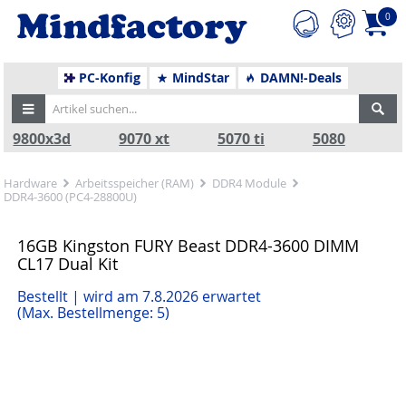
0
PC-Konfig
MindStar
DAMN!-Deals
9800x3d
9070 xt
5070 ti
5080
Hardware
Arbeitsspeicher (RAM)
DDR4 Module
DDR4-3600 (PC4-28800U)
16GB Kingston FURY Beast DDR4-3600 DIMM
CL17 Dual Kit
Bestellt | wird am 7.8.2026 erwartet
(Max. Bestellmenge: 5)
Zurück
Nä