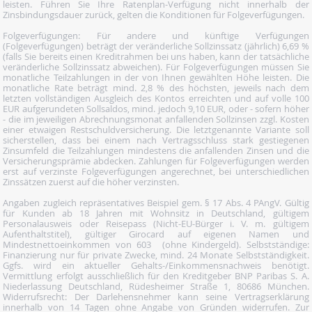
leisten. Führen Sie Ihre Ratenplan-Verfügung nicht innerhalb der
Zinsbindungsdauer zurück, gelten die Konditionen für Folgeverfügungen.
Folgeverfügungen: Für andere und künftige Verfügungen
(Folgeverfügungen) beträgt der veränderliche Sollzinssatz (jährlich) 6,69 %
(falls Sie bereits einen Kreditrahmen bei uns haben, kann der tatsächliche
veränderliche Sollzinssatz abweichen). Für Folgeverfügungen müssen Sie
monatliche Teilzahlungen in der von Ihnen gewählten Höhe leisten. Die
monatliche Rate beträgt mind. 2,8 % des höchsten, jeweils nach dem
letzten vollständigen Ausgleich des Kontos erreichten und auf volle 100
EUR aufgerundeten Sollsaldos, mind. jedoch 9,10 EUR, oder - sofern höher
- die im jeweiligen Abrechnungsmonat anfallenden Sollzinsen zzgl. Kosten
einer etwaigen Restschuldversicherung. Die letztgenannte Variante soll
sicherstellen, dass bei einem nach Vertragsschluss stark gestiegenen
Zinsumfeld die Teilzahlungen mindestens die anfallenden Zinsen und die
Versicherungsprämie abdecken. Zahlungen für Folgeverfügungen werden
erst auf verzinste Folgeverfügungen angerechnet, bei unterschiedlichen
Zinssätzen zuerst auf die höher verzinsten.
Angaben zugleich repräsentatives Beispiel gem. § 17 Abs. 4 PAngV. Gültig
für Kunden ab 18 Jahren mit Wohnsitz in Deutschland, gültigem
Personalausweis oder Reisepass (Nicht-EU-Bürger i. V. m. gültigem
Aufenthaltstitel), gültiger Girocard auf eigenen Namen und
Mindestnettoeinkommen von 603  (ohne Kindergeld). Selbstständige:
Finanzierung nur für private Zwecke, mind. 24 Monate Selbstständigkeit.
Ggfs. wird ein aktueller Gehalts-/Einkommensnachweis benötigt.
Vermittlung erfolgt ausschließlich für den Kreditgeber BNP Paribas S. A.
Niederlassung Deutschland, Rüdesheimer Straße 1, 80686 München.
Widerrufsrecht: Der Darlehensnehmer kann seine Vertragserklärung
innerhalb von 14 Tagen ohne Angabe von Gründen widerrufen. Zur