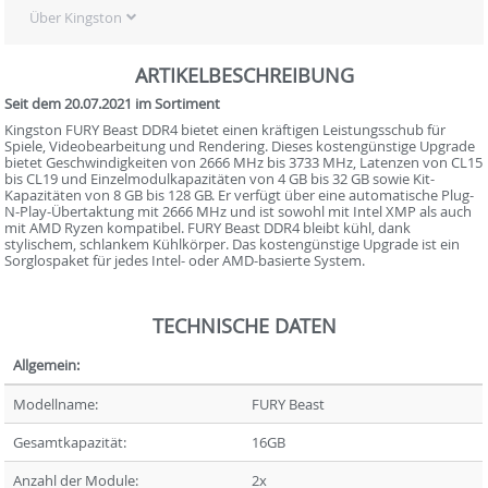
Über Kingston
ARTIKELBESCHREIBUNG
Seit dem 20.07.2021 im Sortiment
Kingston FURY Beast DDR4 bietet einen kräftigen Leistungsschub für
Spiele, Videobearbeitung und Rendering. Dieses kostengünstige Upgrade
bietet Geschwindigkeiten von 2666 MHz bis 3733 MHz, Latenzen von CL15
bis CL19 und Einzelmodulkapazitäten von 4 GB bis 32 GB sowie Kit-
Kapazitäten von 8 GB bis 128 GB. Er verfügt über eine automatische Plug-
N-Play-Übertaktung mit 2666 MHz und ist sowohl mit Intel XMP als auch
mit AMD Ryzen kompatibel. FURY Beast DDR4 bleibt kühl, dank
stylischem, schlankem Kühlkörper. Das kostengünstige Upgrade ist ein
Sorglospaket für jedes Intel- oder AMD-basierte System.
TECHNISCHE DATEN
Allgemein:
Modellname:
FURY Beast
Gesamtkapazität:
16GB
Anzahl der Module:
2x