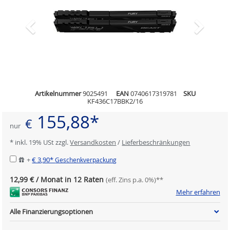
Artikelnummer
9025491
EAN
0740617319781
SKU
KF436C17BBK2/16
155,88*
€
nur
* inkl. 19% USt zzgl.
Versandkosten
/
Lieferbeschränkungen
+
€ 3,90*
Geschenkverpackung
12,99 € / Monat in 12 Raten
(eff. Zins p.a. 0%)**
Mehr erfahren
Alle Finanzierungsoptionen