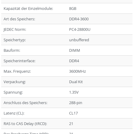
Kapazität der Einzelmodule:
8GB
Art des Speichers:
DDR4-3600
JEDEC Norm:
PC4-28800U
Speichertyp:
unbuffered
Bauform:
DIMM
Speicherinterface:
DDR4
Max. Frequenz:
3600MHz
Verpackung:
Dual Kit
Spannung:
1.35V
Anschluss des Speichers:
288-pin
Latenz (CL):
CL17
RAS to CAS Delay (tRCD):
21