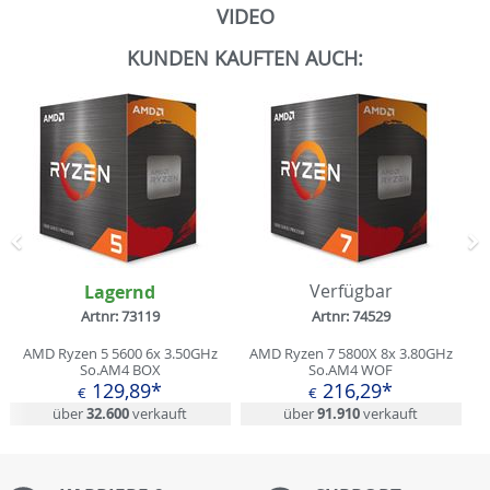
VIDEO
KUNDEN KAUFTEN AUCH:
Zurück
N
Lagernd
Verfügbar
Artnr: 73119
Artnr: 74529
AMD Ryzen 5 5600 6x 3.50GHz
AMD Ryzen 7 5800X 8x 3.80GHz
So.AM4 BOX
So.AM4 WOF
129,89*
216,29*
€
€
über
32.600
verkauft
über
91.910
verkauft