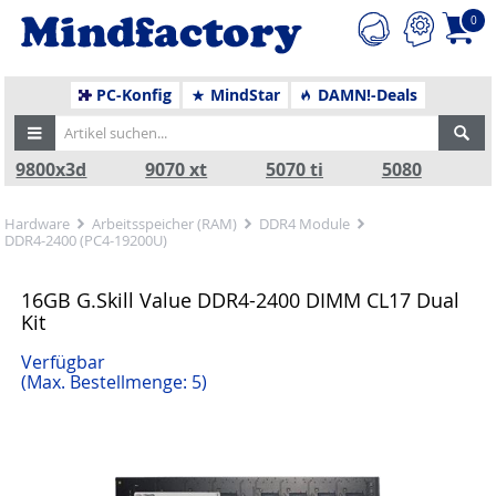
0
PC-Konfig
MindStar
DAMN!-Deals
9800x3d
9070 xt
5070 ti
5080
Hardware
Arbeitsspeicher (RAM)
DDR4 Module
DDR4-2400 (PC4-19200U)
16GB G.Skill Value DDR4-2400 DIMM CL17 Dual
Kit
Verfügbar
(Max. Bestellmenge: 5)
Zurück
Nä