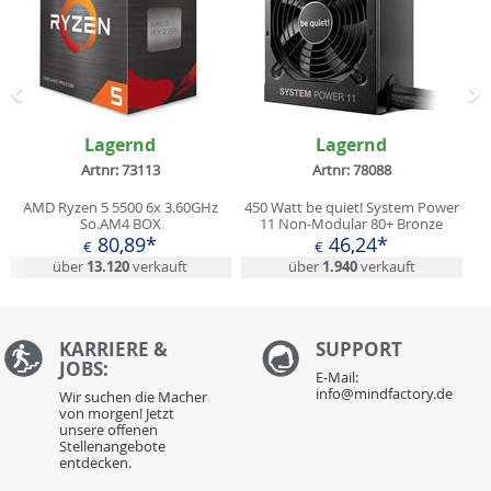
Zurück
N
Lagernd
Lagernd
Artnr: 73113
Artnr: 78088
AMD Ryzen 5 5500 6x 3.60GHz
450 Watt be quiet! System Power
So.AM4 BOX
11 Non-Modular 80+ Bronze
80,89*
46,24*
€
€
über
13.120
verkauft
über
1.940
verkauft
KARRIERE &
S
UPPORT
JOBS:
E-Mail:
info@mindfactory.de
Wir suchen die Macher
von morgen! Jetzt
unsere offenen
Stellenangebote
entdecken.