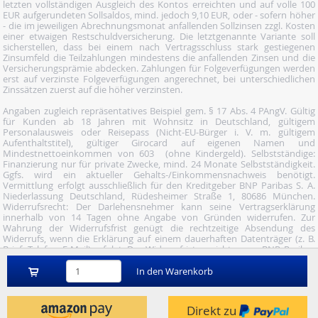
letzten vollständigen Ausgleich des Kontos erreichten und auf volle 100
EUR aufgerundeten Sollsaldos, mind. jedoch 9,10 EUR, oder - sofern höher
- die im jeweiligen Abrechnungsmonat anfallenden Sollzinsen zzgl. Kosten
einer etwaigen Restschuldversicherung. Die letztgenannte Variante soll
sicherstellen, dass bei einem nach Vertragsschluss stark gestiegenen
Zinsumfeld die Teilzahlungen mindestens die anfallenden Zinsen und die
Versicherungsprämie abdecken. Zahlungen für Folgeverfügungen werden
erst auf verzinste Folgeverfügungen angerechnet, bei unterschiedlichen
Zinssätzen zuerst auf die höher verzinsten.
Angaben zugleich repräsentatives Beispiel gem. § 17 Abs. 4 PAngV. Gültig
für Kunden ab 18 Jahren mit Wohnsitz in Deutschland, gültigem
Personalausweis oder Reisepass (Nicht-EU-Bürger i. V. m. gültigem
Aufenthaltstitel), gültiger Girocard auf eigenen Namen und
Mindestnettoeinkommen von 603  (ohne Kindergeld). Selbstständige:
Finanzierung nur für private Zwecke, mind. 24 Monate Selbstständigkeit.
Ggfs. wird ein aktueller Gehalts-/Einkommensnachweis benötigt.
Vermittlung erfolgt ausschließlich für den Kreditgeber BNP Paribas S. A.
Niederlassung Deutschland, Rüdesheimer Straße 1, 80686 München.
Widerrufsrecht: Der Darlehensnehmer kann seine Vertragserklärung
innerhalb von 14 Tagen ohne Angabe von Gründen widerrufen. Zur
Wahrung der Widerrufsfrist genügt die rechtzeitige Absendung des
Widerrufs, wenn die Erklärung auf einem dauerhaften Datenträger (z. B.
Brief, Telefax, E-Mail) erfolgt. Der Widerruf ist zu richten an: BNP Paribas
S.A. Niederlassung Deutschland, Wuhanstraße 5, 47051 Duisburg (Fax: 02
03/34 69 54-09; Tel.: 02 03/34 69 54-02; E- Mail:
In den Warenkorb
widerruf@consorsfinanz.de).
Nutze unser Midnight-Shopping und bestelle versandkostenfrei.
Direkt zu
Genauere Infos findest du
hier
.