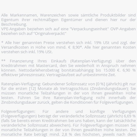
Alle Markennamen, Warenzeichen sowie sämtliche Produktbilder sind
Eigentum ihrer rechtmäßigen Eigentümer und dienen hier nur der
Beschreibung.
VPE-Angaben beziehen sich auf eine "Verpackungseinheit" OVP-Angaben
beziehen sich auf "Originalverpackt"
* Alle hier genannten Preise verstehen sich inkl. 19% USt und zzgl. der
Versandkosten in Höhe von mind. € 8,90*. Alle hier genannten Kosten
verstehen sich inkl. 19% USt.
** Finanzierung Ihres Einkaufs (Ratenplan-Verfügung) über den
Kreditrahmen mit Mastercard, den Sie wiederholt in Anspruch nehmen
können. Nettodarlehensbetrag bonitätsabhängig bis 15.000 €. 6,90 %
effektiver Jahreszinssatz. Vertragslaufzeit auf unbestimmte Zeit.
Ratenplan-Verfügung: Gebundener Sollzinssatz von [0 %] (jährlich) gilt nur
für die ersten [12] Monate ab Vertragsschluss (Zinsbindungsdauer); Sie
müssen monatliche Teilzahlungen in der von Ihnen gewählten Höhe
leisten. Führen Sie Ihre Ratenplan-Verfügung nicht innerhalb der
Zinsbindungsdauer zurück, gelten die Konditionen für Folgeverfügungen.
Folgeverfügungen: Für andere und künftige Verfügungen
(Folgeverfügungen) beträgt der veränderliche Sollzinssatz (jährlich) 6,69 %
(falls Sie bereits einen Kreditrahmen bei uns haben, kann der tatsächliche
veränderliche Sollzinssatz abweichen). Für Folgeverfügungen müssen Sie
monatliche Teilzahlungen in der von Ihnen gewählten Höhe leisten. Die
monatliche Rate beträgt mind. 2,8 % des höchsten, jeweils nach dem