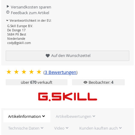
Versandkosten sparen
Feedback zum Artikel
Verantwortlichkeit in der EU:
G.Skill Europe B.V.
De Donge 17
5684 PX Best
Niederlande
cody@gskill.com
Auf den Wunschzettel
(
3
Bewertungen
)
über
670
verkauft
Beobachter:
4
Artikelinformation
Artikelbewertungen
Technische Daten
Video
Kunden kauften auch