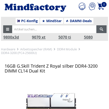
0
PC-Konfig
MindStar
DAMN!-Deals
9800x3d
9070 xt
5070 ti
5080
Hardware
Arbeitsspeicher (RAM)
DDR4 Module
DDR4-3200 (PC4-25600U)
16GB G.Skill Trident Z Royal silber DDR4-3200
DIMM CL14 Dual Kit
Zurück
Nä