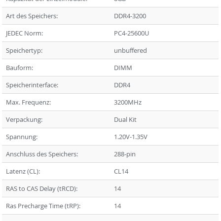
Art des Speichers:
DDR4-3200
JEDEC Norm:
PC4-25600U
Speichertyp:
unbuffered
Bauform:
DIMM
Speicherinterface:
DDR4
Max. Frequenz:
3200MHz
Verpackung:
Dual Kit
Spannung:
1.20V-1.35V
Anschluss des Speichers:
288-pin
Latenz (CL):
CL14
RAS to CAS Delay (tRCD):
14
Ras Precharge Time (tRP):
14