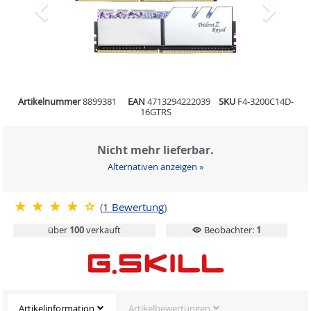
Artikelnummer
8899381
EAN
4713294222039
SKU
F4-3200C14D-
16GTRS
Nicht mehr lieferbar.
Alternativen anzeigen »
(
1
Bewertung
)
über
100
verkauft
Beobachter:
1
Artikelinformation
Artikelbewertungen