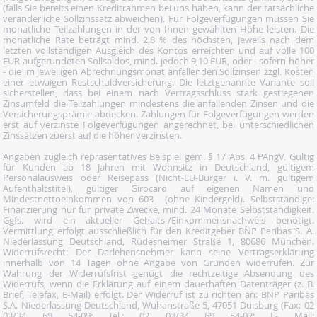
(falls Sie bereits einen Kreditrahmen bei uns haben, kann der tatsächliche
veränderliche Sollzinssatz abweichen). Für Folgeverfügungen müssen Sie
monatliche Teilzahlungen in der von Ihnen gewählten Höhe leisten. Die
monatliche Rate beträgt mind. 2,8 % des höchsten, jeweils nach dem
letzten vollständigen Ausgleich des Kontos erreichten und auf volle 100
EUR aufgerundeten Sollsaldos, mind. jedoch 9,10 EUR, oder - sofern höher
- die im jeweiligen Abrechnungsmonat anfallenden Sollzinsen zzgl. Kosten
einer etwaigen Restschuldversicherung. Die letztgenannte Variante soll
sicherstellen, dass bei einem nach Vertragsschluss stark gestiegenen
Zinsumfeld die Teilzahlungen mindestens die anfallenden Zinsen und die
Versicherungsprämie abdecken. Zahlungen für Folgeverfügungen werden
erst auf verzinste Folgeverfügungen angerechnet, bei unterschiedlichen
Zinssätzen zuerst auf die höher verzinsten.
Angaben zugleich repräsentatives Beispiel gem. § 17 Abs. 4 PAngV. Gültig
für Kunden ab 18 Jahren mit Wohnsitz in Deutschland, gültigem
Personalausweis oder Reisepass (Nicht-EU-Bürger i. V. m. gültigem
Aufenthaltstitel), gültiger Girocard auf eigenen Namen und
Mindestnettoeinkommen von 603  (ohne Kindergeld). Selbstständige:
Finanzierung nur für private Zwecke, mind. 24 Monate Selbstständigkeit.
Ggfs. wird ein aktueller Gehalts-/Einkommensnachweis benötigt.
Vermittlung erfolgt ausschließlich für den Kreditgeber BNP Paribas S. A.
Niederlassung Deutschland, Rüdesheimer Straße 1, 80686 München.
Widerrufsrecht: Der Darlehensnehmer kann seine Vertragserklärung
innerhalb von 14 Tagen ohne Angabe von Gründen widerrufen. Zur
Wahrung der Widerrufsfrist genügt die rechtzeitige Absendung des
Widerrufs, wenn die Erklärung auf einem dauerhaften Datenträger (z. B.
Brief, Telefax, E-Mail) erfolgt. Der Widerruf ist zu richten an: BNP Paribas
S.A. Niederlassung Deutschland, Wuhanstraße 5, 47051 Duisburg (Fax: 02
03/34 69 54-09; Tel.: 02 03/34 69 54-02; E- Mail: