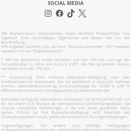
SOCIAL MEDIA
Alle Markennamen, Warenzeichen sowie sämtliche Produktbilder sind
Eigentum ihrer rechtmäßigen Eigentümer und dienen hier nur der
Beschreibung.
VPE-Angaben beziehen sich auf eine "Verpackungseinheit" OVP-Angaben
beziehen sich auf "Originalverpackt"
* Alle hier genannten Preise verstehen sich inkl. 19% USt und zzgl. der
Versandkosten in Höhe von mind. € 8,90*. Alle hier genannten Kosten
verstehen sich inkl. 19% USt.
** Finanzierung Ihres Einkaufs (Ratenplan-Verfügung) über den
Kreditrahmen mit Mastercard, den Sie wiederholt in Anspruch nehmen
können. Nettodarlehensbetrag bonitätsabhängig bis 15.000 €. 6,90 %
effektiver Jahreszinssatz. Vertragslaufzeit auf unbestimmte Zeit.
Ratenplan-Verfügung: Gebundener Sollzinssatz von [0 %] (jährlich) gilt nur
für die ersten [12] Monate ab Vertragsschluss (Zinsbindungsdauer); Sie
müssen monatliche Teilzahlungen in der von Ihnen gewählten Höhe
leisten. Führen Sie Ihre Ratenplan-Verfügung nicht innerhalb der
Zinsbindungsdauer zurück, gelten die Konditionen für Folgeverfügungen.
Folgeverfügungen: Für andere und künftige Verfügungen
(Folgeverfügungen) beträgt der veränderliche Sollzinssatz (jährlich) 6,69 %