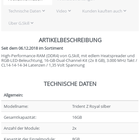
Technische Daten
Video
Kunden kauften auch
Über G.Skill
ARTIKELBESCHREIBUNG
Seit dem 06.12.2018 im Sortiment
High-Performance-RAM (DDR4) von G.Skill, mit edlem Heatspreader und
RGB-LED-Beleuchtung, 16-GB-Dual-Channel-Kit (2x 8 GB), 3.000 MHz Takt /
CL14-14-14-34 Latenzen / 1,35 Volt Spannung
TECHNISCHE DATEN
Allgemein:
Modellname:
Trident Z Royal silber
Gesamtkapazität:
16GB
Anzahl der Module:
2x
Kapazität der Einzelmodule:
8GB