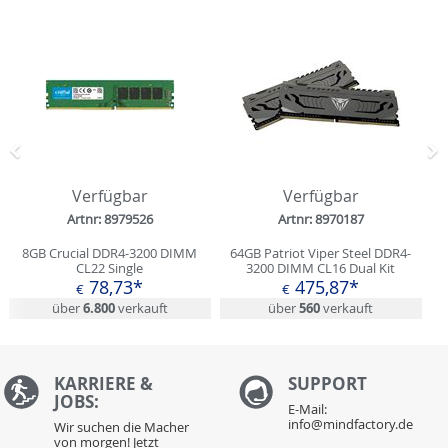
0
Sekunden
Zurück
N
Verfügbar
Verfügbar
Artnr: 8979526
Artnr: 8970187
8GB Crucial DDR4-3200 DIMM
64GB Patriot Viper Steel DDR4-
CL22 Single
3200 DIMM CL16 Dual Kit
78,73*
475,87*
€
€
über
6.800
verkauft
über
560
verkauft
KARRIERE &
S
UPPORT
JOBS:
E-Mail:
info@mindfactory.de
Wir suchen die Macher
von morgen! Jetzt