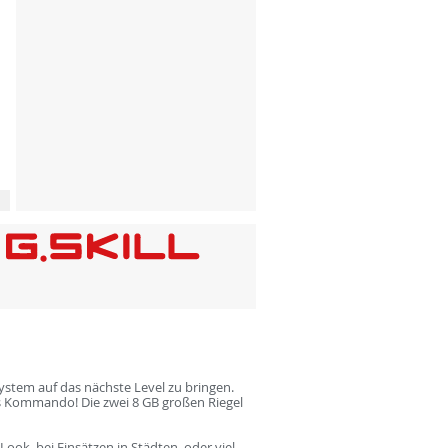
System auf das nächste Level zu bringen.
s Kommando! Die zwei 8 GB großen Riegel
ok, bei Einsätzen in Städten  oder viel