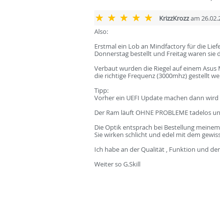
KrizzKrozz
am 26.02.
Also:
Erstmal ein Lob an Mindfactory für die Lief
Donnerstag bestellt und Freitag waren sie 
Verbaut wurden die Riegel auf einem Asus 
die richtige Frequenz (3000mhz) gestellt w
Tipp:
Vorher ein UEFI Update machen dann wird es
Der Ram läuft OHNE PROBLEME tadelos und 
Die Optik entsprach bei Bestellung meinem 
Sie wirken schlicht und edel mit dem gewi
Ich habe an der Qualität , Funktion und de
Weiter so G.Skill