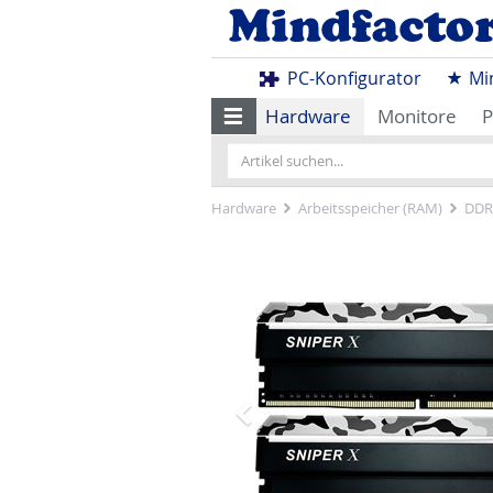
PC-Konfigurator
Mi
Hardware
Monitore
P
Hardware
Arbeitsspeicher (RAM)
DDR
Zurück