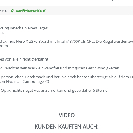
2018
Verifizierter Kauf
erung innerhalb eines Tages !
da.
Maximus Hero X Z370 Board mit Intel i7 8700K als CPU. Die Riegel wurden z
erden.
 von allein richtig erkannt.
verichtet sein Werk einwandfrei und mit guten Geschwindigkeiten.
persönlichen Geschmack und hat live noch besser überzeugt als auf dem Bild
ssen Etwas an Camouflage <3
r Optik nichts negatives anzumerken und gebe daher 5 Sterne !
VIDEO
KUNDEN KAUFTEN AUCH: