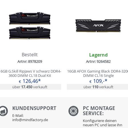
Bestellt
Lagernd
Artnr: 8978209
Artnr: 9264582
16GB G.Skill RipJaws V schwarz DDR4-
16GB AFOX Gaming Black DDR4-320
3600 DIMM CL18 Dual Kit
DIMM CL16 Single
126,46*
109,-*
€
€
über
17.450
verkauft
über
110
verkauft
KUNDENS
UPPORT
PC MONTAGE
SERVICE:
E-Mail:
info@mindfactory.de
Konfiguriere deinen
neuen PC und lasse ihn