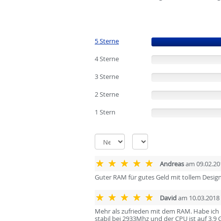
5 Sterne
(100%)
4 Sterne
(0%)
3 Sterne
(0%)
2 Sterne
(0%)
1 Stern
(0%)
Andreas
am 09.02.20
Guter RAM für gutes Geld mit tollem Design!
David
am 10.03.2018
Mehr als zufrieden mit dem RAM. Habe ich
stabil bei 2933Mhz und der CPU ist auf 3,9