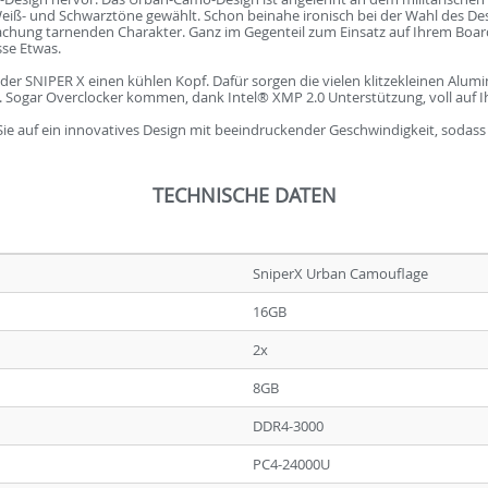
ß- und Schwarztöne gewählt. Schon beinahe ironisch bei der Wahl des Desi
fmachung tarnenden Charakter. Ganz im Gegenteil zum Einsatz auf Ihrem Boa
sse Etwas.
der SNIPER X einen kühlen Kopf. Dafür sorgen die vielen klitzekleinen Alu
d. Sogar Overclocker kommen, dank Intel® XMP 2.0 Unterstützung, voll auf I
Sie auf ein innovatives Design mit beeindruckender Geschwindigkeit, sodass 
TECHNISCHE DATEN
SniperX Urban Camouflage
16GB
2x
8GB
DDR4-3000
PC4-24000U