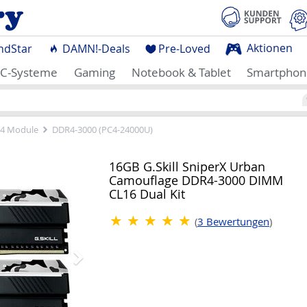
Aktionen
ndStar
DAMN!-Deals
Pre-Loved
C-Systeme
Gaming
Notebook & Tablet
Smartphon
4 Module
DDR4-3000 (PC4-24000U)
Nächstes
16GB G.Skill SniperX Urban
Camouflage DDR4-3000 DIMM
CL16 Dual Kit
(
3
Bewertungen
)