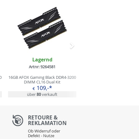
Nächstes
Lagernd
Artnr: 9264581
0
16GB AFOX Gaming Black DDR4-3200
DIMM CL16 Dual Kit
109,-*
€
über
80
verkauft
RETOURE &
REKLAMATION
Ob Widerruf oder
Defekt - Nutze