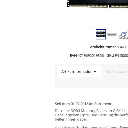
Artikelnummer
88411
EAN
4719692019356
SKU
F4-300
Artikelinformation
Artikelbewe
Seit dem 01.02.2018 im Sortiment
Die neue DDR4 Memory Serie von G.SKILL heiß
Dabei ergeben Optik und Leistung die per
helfen Ihnen dabei.
Ganz klar sticht das innovative Camouflage