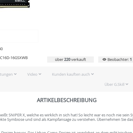
80
0C16D-16GSXWB
über
220
verkauft
Beobachter:
1
rtungen
Video
Kunden kauften auch
Über G.Skill
ARTIKELBESCHREIBUNG
t SNIPER X, welche es wirklich in sich hat! So leicht war es noch nie sein 
fekte Symbiose und sind als Kampfansage zu verstehen. Übernehmen Sie da
-Design hervor. Das Urban-Camo-Design ist angelehnt an dem militärischen Lo