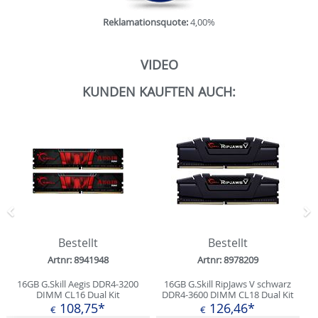
Reklamationsquote:
4,00%
VIDEO
KUNDEN KAUFTEN AUCH:
Zurück
N
Bestellt
Bestellt
Artnr: 8941948
Artnr: 8978209
16GB G.Skill Aegis DDR4-3200
16GB G.Skill RipJaws V schwarz
DIMM CL16 Dual Kit
DDR4-3600 DIMM CL18 Dual Kit
108,75*
126,46*
€
€