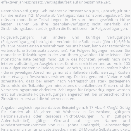
effektiver Jahreszinssatz. Vertragslaufzeit auf unbestimmte Zeit.
Ratenplan-Verfügung: Gebundener Sollzinssatz von [0 %] (jährlich) gilt nur
für die ersten [12] Monate ab Vertragsschluss (Zinsbindungsdauer); Sie
müssen monatliche Teilzahlungen in der von Ihnen gewählten Höhe
leisten. Führen Sie Ihre Ratenplan-Verfügung nicht innerhalb der
Zinsbindungsdauer zurück, gelten die Konditionen für Folgeverfügungen.
Folgeverfügungen: Für andere und künftige Verfügungen
(Folgeverfügungen) beträgt der veränderliche Sollzinssatz (jährlich) 6,69 %
(falls Sie bereits einen Kreditrahmen bei uns haben, kann der tatsächliche
veränderliche Sollzinssatz abweichen). Für Folgeverfügungen müssen Sie
monatliche Teilzahlungen in der von Ihnen gewählten Höhe leisten. Die
monatliche Rate beträgt mind. 2,8 % des höchsten, jeweils nach dem
letzten vollständigen Ausgleich des Kontos erreichten und auf volle 100
EUR aufgerundeten Sollsaldos, mind. jedoch 9,10 EUR, oder - sofern höher
- die im jeweiligen Abrechnungsmonat anfallenden Sollzinsen zzgl. Kosten
einer etwaigen Restschuldversicherung. Die letztgenannte Variante soll
sicherstellen, dass bei einem nach Vertragsschluss stark gestiegenen
Zinsumfeld die Teilzahlungen mindestens die anfallenden Zinsen und die
Versicherungsprämie abdecken. Zahlungen für Folgeverfügungen werden
erst auf verzinste Folgeverfügungen angerechnet, bei unterschiedlichen
Zinssätzen zuerst auf die höher verzinsten.
Angaben zugleich repräsentatives Beispiel gem. § 17 Abs. 4 PAngV. Gültig
für Kunden ab 18 Jahren mit Wohnsitz in Deutschland, gültigem
Personalausweis oder Reisepass (Nicht-EU-Bürger i. V. m. gültigem
Aufenthaltstitel), gültiger Girocard auf eigenen Namen und
Mindestnettoeinkommen von 603  (ohne Kindergeld). Selbstständige:
Finanzierung nur für private Zwecke, mind. 24 Monate Selbstständigkeit.