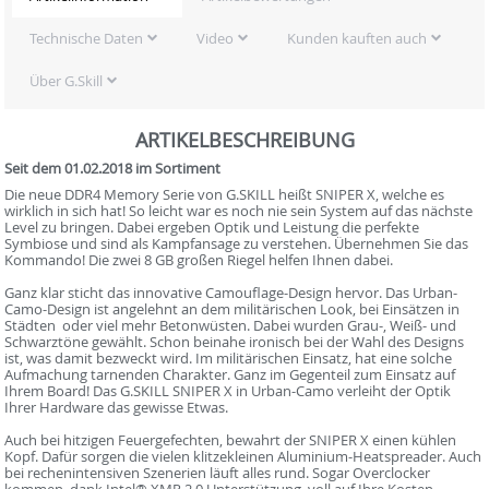
Technische Daten
Video
Kunden kauften auch
Über G.Skill
ARTIKELBESCHREIBUNG
Seit dem 01.02.2018 im Sortiment
Die neue DDR4 Memory Serie von G.SKILL heißt SNIPER X, welche es
wirklich in sich hat! So leicht war es noch nie sein System auf das nächste
Level zu bringen. Dabei ergeben Optik und Leistung die perfekte
Symbiose und sind als Kampfansage zu verstehen. Übernehmen Sie das
Kommando! Die zwei 8 GB großen Riegel helfen Ihnen dabei.
Ganz klar sticht das innovative Camouflage-Design hervor. Das Urban-
Camo-Design ist angelehnt an dem militärischen Look, bei Einsätzen in
Städten  oder viel mehr Betonwüsten. Dabei wurden Grau-, Weiß- und
Schwarztöne gewählt. Schon beinahe ironisch bei der Wahl des Designs
ist, was damit bezweckt wird. Im militärischen Einsatz, hat eine solche
Aufmachung tarnenden Charakter. Ganz im Gegenteil zum Einsatz auf
Ihrem Board! Das G.SKILL SNIPER X in Urban-Camo verleiht der Optik
Ihrer Hardware das gewisse Etwas.
Auch bei hitzigen Feuergefechten, bewahrt der SNIPER X einen kühlen
Kopf. Dafür sorgen die vielen klitzekleinen Aluminium-Heatspreader. Auch
bei rechenintensiven Szenerien läuft alles rund. Sogar Overclocker
kommen, dank Intel® XMP 2.0 Unterstützung, voll auf Ihre Kosten.