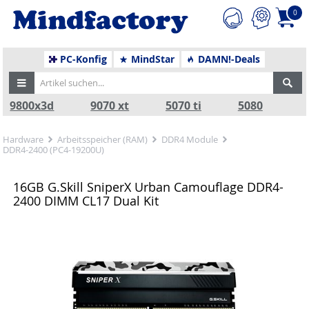
0
PC-Konfig
MindStar
DAMN!-Deals
9800x3d
9070 xt
5070 ti
5080
Hardware
Arbeitsspeicher (RAM)
DDR4 Module
DDR4-2400 (PC4-19200U)
16GB G.Skill SniperX Urban Camouflage DDR4-
2400 DIMM CL17 Dual Kit
Zurück
Nä