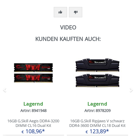
VIDEO
KUNDEN KAUFTEN AUCH:
Zurück
N
Lagernd
Lagernd
Artnr: 8941948
Artnr: 8978209
16GB G.Skill Aegis DDR4-3200
16GB G.Skill RipJaws V schwarz
DIMM CL16 Dual Kit
DDR4-3600 DIMM CL18 Dual Kit
108,96*
123,89*
€
€