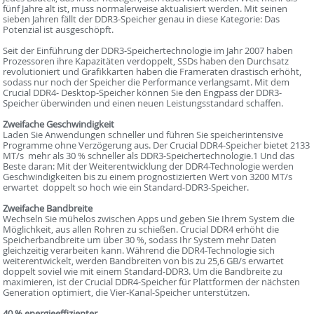
fünf Jahre alt ist, muss normalerweise aktualisiert werden. Mit seinen
sieben Jahren fällt der DDR3-Speicher genau in diese Kategorie: Das
Potenzial ist ausgeschöpft.
Seit der Einführung der DDR3-Speichertechnologie im Jahr 2007 haben
Prozessoren ihre Kapazitäten verdoppelt, SSDs haben den Durchsatz
revolutioniert und Grafikkarten haben die Frameraten drastisch erhöht,
sodass nur noch der Speicher die Performance verlangsamt. Mit dem
Crucial DDR4- Desktop-Speicher können Sie den Engpass der DDR3-
Speicher überwinden und einen neuen Leistungsstandard schaffen.
Zweifache Geschwindigkeit
Laden Sie Anwendungen schneller und führen Sie speicherintensive
Programme ohne Verzögerung aus. Der Crucial DDR4-Speicher bietet 2133
MT/s  mehr als 30 % schneller als DDR3-Speichertechnologie.1 Und das
Beste daran: Mit der Weiterentwicklung der DDR4-Technologie werden
Geschwindigkeiten bis zu einem prognostizierten Wert von 3200 MT/s
erwartet  doppelt so hoch wie ein Standard-DDR3-Speicher.
Zweifache Bandbreite
Wechseln Sie mühelos zwischen Apps und geben Sie Ihrem System die
Möglichkeit, aus allen Rohren zu schießen. Crucial DDR4 erhöht die
Speicherbandbreite um über 30 %, sodass Ihr System mehr Daten
gleichzeitig verarbeiten kann. Während die DDR4-Technologie sich
weiterentwickelt, werden Bandbreiten von bis zu 25,6 GB/s erwartet 
doppelt soviel wie mit einem Standard-DDR3. Um die Bandbreite zu
maximieren, ist der Crucial DDR4-Speicher für Plattformen der nächsten
Generation optimiert, die Vier-Kanal-Speicher unterstützen.
40 % energieeffizienter