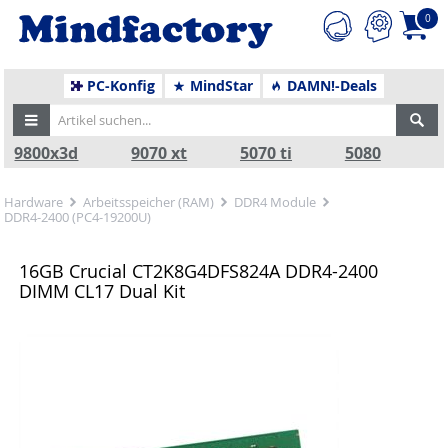
0
PC-Konfig
MindStar
DAMN!-Deals
9800x3d
9070 xt
5070 ti
5080
Hardware
Arbeitsspeicher (RAM)
DDR4 Module
DDR4-2400 (PC4-19200U)
16GB Crucial CT2K8G4DFS824A DDR4-2400
DIMM CL17 Dual Kit