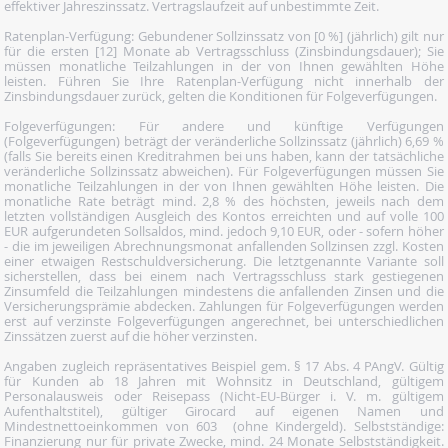
effektiver Jahreszinssatz. Vertragslaufzeit auf unbestimmte Zeit.
Ratenplan-Verfügung: Gebundener Sollzinssatz von [0 %] (jährlich) gilt nur
für die ersten [12] Monate ab Vertragsschluss (Zinsbindungsdauer); Sie
müssen monatliche Teilzahlungen in der von Ihnen gewählten Höhe
leisten. Führen Sie Ihre Ratenplan-Verfügung nicht innerhalb der
Zinsbindungsdauer zurück, gelten die Konditionen für Folgeverfügungen.
Folgeverfügungen: Für andere und künftige Verfügungen
(Folgeverfügungen) beträgt der veränderliche Sollzinssatz (jährlich) 6,69 %
(falls Sie bereits einen Kreditrahmen bei uns haben, kann der tatsächliche
veränderliche Sollzinssatz abweichen). Für Folgeverfügungen müssen Sie
monatliche Teilzahlungen in der von Ihnen gewählten Höhe leisten. Die
monatliche Rate beträgt mind. 2,8 % des höchsten, jeweils nach dem
letzten vollständigen Ausgleich des Kontos erreichten und auf volle 100
EUR aufgerundeten Sollsaldos, mind. jedoch 9,10 EUR, oder - sofern höher
- die im jeweiligen Abrechnungsmonat anfallenden Sollzinsen zzgl. Kosten
einer etwaigen Restschuldversicherung. Die letztgenannte Variante soll
sicherstellen, dass bei einem nach Vertragsschluss stark gestiegenen
Zinsumfeld die Teilzahlungen mindestens die anfallenden Zinsen und die
Versicherungsprämie abdecken. Zahlungen für Folgeverfügungen werden
erst auf verzinste Folgeverfügungen angerechnet, bei unterschiedlichen
Zinssätzen zuerst auf die höher verzinsten.
Angaben zugleich repräsentatives Beispiel gem. § 17 Abs. 4 PAngV. Gültig
für Kunden ab 18 Jahren mit Wohnsitz in Deutschland, gültigem
Personalausweis oder Reisepass (Nicht-EU-Bürger i. V. m. gültigem
Aufenthaltstitel), gültiger Girocard auf eigenen Namen und
Mindestnettoeinkommen von 603  (ohne Kindergeld). Selbstständige:
Finanzierung nur für private Zwecke, mind. 24 Monate Selbstständigkeit.