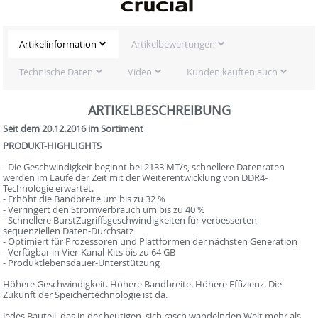
Artikelinformation
Artikelbewertungen
Technische Daten
Video
Kunden kauften auch
ARTIKELBESCHREIBUNG
Seit dem 20.12.2016 im Sortiment
PRODUKT-HIGHLIGHTS
- Die Geschwindigkeit beginnt bei 2133 MT/s, schnellere Datenraten
werden im Laufe der Zeit mit der Weiterentwicklung von DDR4-
Technologie erwartet.
- Erhöht die Bandbreite um bis zu 32 %
- Verringert den Stromverbrauch um bis zu 40 %
- Schnellere BurstZugriffsgeschwindigkeiten für verbesserten
sequenziellen Daten-Durchsatz
- Optimiert für Prozessoren und Plattformen der nächsten Generation
- Verfügbar in Vier-Kanal-Kits bis zu 64 GB
- Produktlebensdauer-Unterstützung
Höhere Geschwindigkeit. Höhere Bandbreite. Höhere Effizienz. Die
Zukunft der Speichertechnologie ist da.
Jedes Bauteil, das in der heutigen, sich rasch wandelnden Welt mehr als