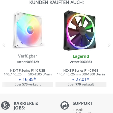
KUNDEN KAUFTEN AUCH:
Zurück
N
Verfügbar
Lagernd
Artnr: 9093129
Artnr: 9060363
NZXT F Series F140 RGB
NZXT F Series F140 RGB
140x140x26mm 500-1500 U/min
140x140x26mm 500-1800 U/min
34.48 dB(A) weiß
20-32.5 dB(A) schwarz
16,85*
27,01*
€
€
über
570
verkauft
über
770
verkauft
KARRIERE &
S
UPPORT
JOBS:
E-Mail: