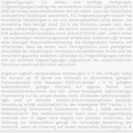
Folgeverfügungen: Für andere und künftige Verfügungen
(Folgeverfügungen) beträgt der veränderliche Sollzinssatz (jährlich) 6,69 %
(falls Sie bereits einen Kreditrahmen bei uns haben, kann der tatsächliche
veränderliche Sollzinssatz abweichen). Für Folgeverfügungen müssen Sie
monatliche Teilzahlungen in der von Ihnen gewählten Höhe leisten. Die
monatliche Rate beträgt mind. 2,8 % des höchsten, jeweils nach dem
letzten vollständigen Ausgleich des Kontos erreichten und auf volle 100
EUR aufgerundeten Sollsaldos, mind. jedoch 9,10 EUR, oder - sofern höher
- die im jeweiligen Abrechnungsmonat anfallenden Sollzinsen zzgl. Kosten
einer etwaigen Restschuldversicherung. Die letztgenannte Variante soll
sicherstellen, dass bei einem nach Vertragsschluss stark gestiegenen
Zinsumfeld die Teilzahlungen mindestens die anfallenden Zinsen und die
Versicherungsprämie abdecken. Zahlungen für Folgeverfügungen werden
erst auf verzinste Folgeverfügungen angerechnet, bei unterschiedlichen
Zinssätzen zuerst auf die höher verzinsten.
Angaben zugleich repräsentatives Beispiel gem. § 17 Abs. 4 PAngV. Gültig
für Kunden ab 18 Jahren mit Wohnsitz in Deutschland, gültigem
Personalausweis oder Reisepass (Nicht-EU-Bürger i. V. m. gültigem
Aufenthaltstitel), gültiger Girocard auf eigenen Namen und
Mindestnettoeinkommen von 603  (ohne Kindergeld). Selbstständige:
Finanzierung nur für private Zwecke, mind. 24 Monate Selbstständigkeit.
Ggfs. wird ein aktueller Gehalts-/Einkommensnachweis benötigt.
Vermittlung erfolgt ausschließlich für den Kreditgeber BNP Paribas S. A.
Niederlassung Deutschland, Rüdesheimer Straße 1, 80686 München.
Widerrufsrecht: Der Darlehensnehmer kann seine Vertragserklärung
innerhalb von 14 Tagen ohne Angabe von Gründen widerrufen. Zur
Wahrung der Widerrufsfrist genügt die rechtzeitige Absendung des
Widerrufs, wenn die Erklärung auf einem dauerhaften Datenträger (z. B.
Brief, Telefax, E-Mail) erfolgt. Der Widerruf ist zu richten an: BNP Paribas