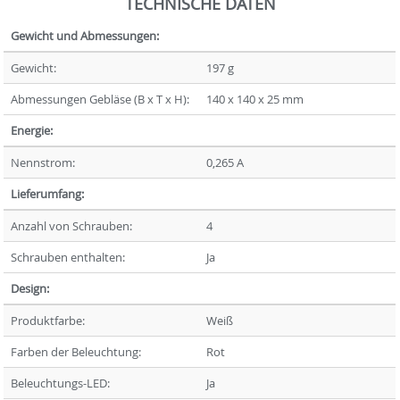
TECHNISCHE DATEN
Gewicht und Abmessungen:
Gewicht:
197 g
Abmessungen Gebläse (B x T x H):
140 x 140 x 25 mm
Energie:
Nennstrom:
0,265 A
Lieferumfang:
Anzahl von Schrauben:
4
Schrauben enthalten:
Ja
Design:
Produktfarbe:
Weiß
Farben der Beleuchtung:
Rot
Beleuchtungs-LED:
Ja