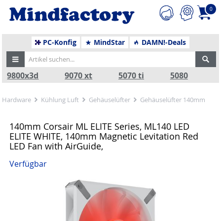
0
PC-Konfig
MindStar
DAMN!-Deals
9800x3d
9070 xt
5070 ti
5080
Hardware
Kühlung Luft
Gehäuselüfter
Gehäuselüfter 140mm
140mm Corsair ML ELITE Series, ML140 LED
ELITE WHITE, 140mm Magnetic Levitation Red
LED Fan with AirGuide,
Verfügbar
Zurück
Nä