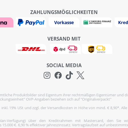
ZAHLUNGSMÖGLICHKEITEN
VERSAND MIT
SOCIAL MEDIA
tliche Produktbilder sind Eigentum ihrer rechtmäßigen Eigentümer und di
ckungseinheit" OVP-Angaben beziehen sich auf "Originalverpackt"
h inkl. 19% USt und zzgl. der Versandkosten in Höhe von mind. € 8,90*. Alle
nplan-Verfügung) über den Kreditrahmen mit Mastercard, den Sie 
5.000 €. 6,90 % effektiver Jahreszinssatz. Vertragslaufzeit auf unbestimmte