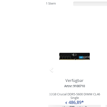
1 Stern
(0%)
Zurück
Verfügbar
Artnr: 9100710
32GB Crucial DDR5-5600 DIMM CL46
Single
486,89*
€