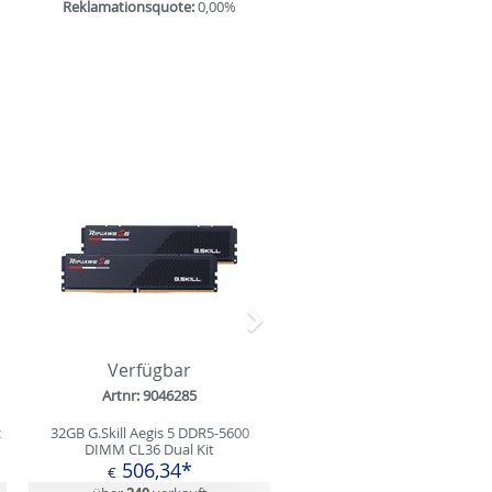
Reklamationsquote:
0,00%
Nächstes
Verfügbar
Artnr: 9046285
z
32GB G.Skill Aegis 5 DDR5-5600
DIMM CL36 Dual Kit
506,34*
€