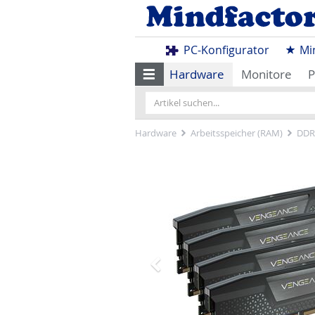
PC-Konfigurator
Mi
Hardware
Monitore
P
Hardware
Arbeitsspeicher (RAM)
DDR
Zurück