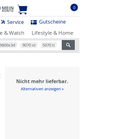
0
Gutscheine
Service
e & Watch
Lifestyle & Home
9800x3d
9070 xt
5070 ti
z
Nicht mehr lieferbar.
Alternativen anzeigen »