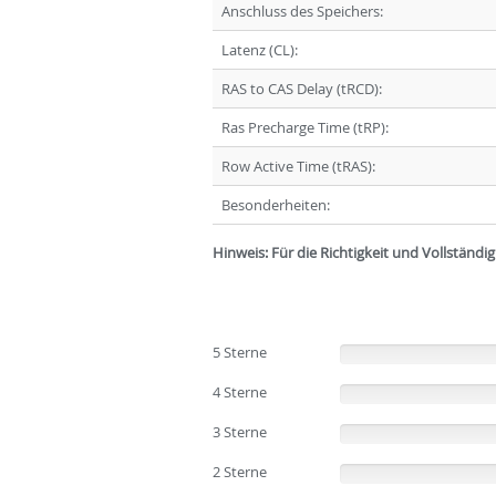
Anschluss des Speichers:
Latenz (CL):
RAS to CAS Delay (tRCD):
Ras Precharge Time (tRP):
Row Active Time (tRAS):
Besonderheiten:
Hinweis: Für die Richtigkeit und Vollständ
5 Sterne
(0%)
4 Sterne
(0%)
3 Sterne
(0%)
2 Sterne
(0%)