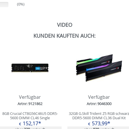
(0%)
VIDEO
KUNDEN KAUFTEN AUCH:
Verfügbar
Verfügbar
Artnr: 9121862
Artnr: 9046300
8GB Crucial CT8G56C46U5 DDR5-
32GB G.Skill Trident Z5 RGB schwar
5600 DIMM CL46 Single
DDR5-5600 DIMM CL36 Dual Kit
152,17*
573,99*
€
€