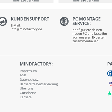
über
230
verkauft
über
820
verkauft
KUNDENS
UPPORT
PC MONTAGE
SERVICE:
E-Mail:
info@mindfactory.de
Konfiguriere deinen
neuen PC und lasse ihn
von unseren Experten
zusammenbauen.
MINDFACTORY:
P
Impressum
AGB
Datenschutz
Barrierefreiheitserklärung
Über uns
Gutscheine
Karriere