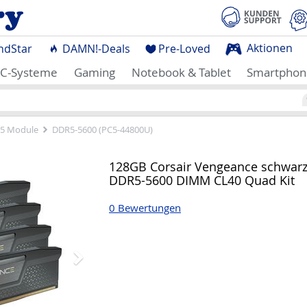
Aktionen
ndStar
DAMN!-Deals
Pre-Loved
C-Systeme
Gaming
Notebook & Tablet
Smartphon
5 Module
DDR5-5600 (PC5-44800U)
Nächstes
128GB Corsair Vengeance schwar
DDR5-5600 DIMM CL40 Quad Kit
0 Bewertungen