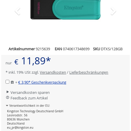
Artikelnummer
9215639
EAN
0740617348699
SKU
DTXS/128GB
11,89*
€
nur
* inkl. 19% USt zzgl.
Versandkosten
/
Lieferbeschränkungen
+
€ 3,90*
Geschenkverpackung
Versandkosten sparen
Feedback zum Artikel
Verantwortlichkeit in der EU:
Kingston Technology Deutschland GmbH
Leonrodstr. 56
80636 München
Deutschland
eu_pr@kingston.eu