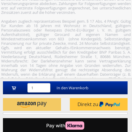
Versicherungsprämie abdecken. Zahlungen für Folgeverfügungen werden
erst auf verzinste Folgeverfügungen angerechnet, bei unterschiedlichen
Zinssätzen zuerst auf die höher verzinsten.
Angaben zugleich repräsentatives Beispiel gem. § 17 Abs. 4 PAngV. Gültig
für Kunden ab 18 Jahren mit Wohnsitz in Deutschland, gültigem
Personalausweis oder Reisepass (Nicht-EU-Bürger i. V. m. gültigem
Aufenthaltstitel), gültiger Girocard auf eigenen Namen und
Mindestnettoeinkommen von 603  (ohne Kindergeld). Selbstständige:
Finanzierung nur für private Zwecke, mind. 24 Monate Selbstständigkeit.
Ggfs. wird ein aktueller Gehalts-/Einkommensnachweis benötigt.
Vermittlung erfolgt ausschließlich für den Kreditgeber BNP Paribas S. A.
Niederlassung Deutschland, Rüdesheimer Straße 1, 80686 München.
Widerrufsrecht: Der Darlehensnehmer kann seine Vertragserklärung
innerhalb von 14 Tagen ohne Angabe von Gründen widerrufen. Zur
Wahrung der Widerrufsfrist genügt die rechtzeitige Absendung des
Widerrufs, wenn die Erklärung auf einem dauerhaften Datenträger (z. B.
Brief, Telefax, E-Mail) erfolgt. Der Widerruf ist zu richten an: BNP Paribas
S.A. Niederlassung Deutschland, Wuhanstraße 5, 47051 Duisburg (Fax: 02
03/34 69 54-09; Tel.: 02 03/34 69 54-02; E- Mail:
In den Warenkorb
widerruf@consorsfinanz.de).
Nutze unser Midnight-Shopping und bestelle versandkostenfrei.
Direkt zu
Genauere Infos findest du
hier
.
© 2026 by heise mindfactory gmbh