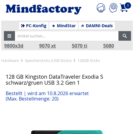
0
PC-Konfig
MindStar
DAMN!-Deals
9800x3d
9070 xt
5070 ti
5080
Hardware
Speichersticks (USB Sticks)
128GB Sticks
128 GB Kingston DataTraveler Exodia S
schwarz/gruen USB 3.2 Gen 1
Bestellt | wird am 10.8.2026 erwartet
(Max. Bestellmenge: 20)
Zurück
Nä