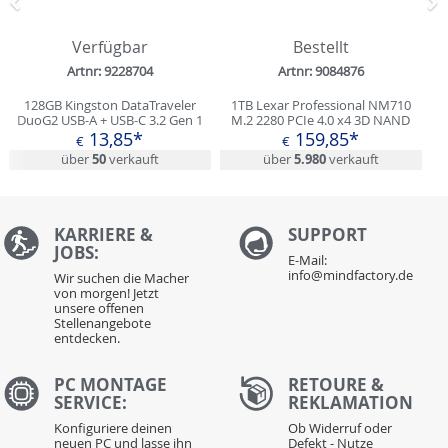
Zurück
N
Verfügbar
Bestellt
Artnr: 9228704
Artnr: 9084876
128GB Kingston DataTraveler
1TB Lexar Professional NM710
DuoG2 USB-A + USB-C 3.2 Gen 1
M.2 2280 PCIe 4.0 x4 3D NAND
(LNM710X001T-RNNNG)
13,85*
159,85*
€
€
über
50
verkauft
über
5.980
verkauft
KARRIERE &
S
UPPORT
JOBS:
E-Mail:
info@mindfactory.de
Wir suchen die Macher
von morgen! Jetzt
unsere offenen
Stellenangebote
entdecken.
PC MONTAGE
RETOURE &
SERVICE:
REKLAMATION
Konfiguriere deinen
Ob Widerruf oder
neuen PC und lasse ihn
Defekt - Nutze