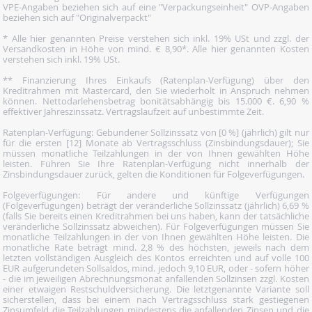
VPE-Angaben beziehen sich auf eine "Verpackungseinheit" OVP-Angaben
beziehen sich auf "Originalverpackt"
* Alle hier genannten Preise verstehen sich inkl. 19% USt und zzgl. der
Versandkosten in Höhe von mind. € 8,90*. Alle hier genannten Kosten
verstehen sich inkl. 19% USt.
** Finanzierung Ihres Einkaufs (Ratenplan-Verfügung) über den
Kreditrahmen mit Mastercard, den Sie wiederholt in Anspruch nehmen
können. Nettodarlehensbetrag bonitätsabhängig bis 15.000 €. 6,90 %
effektiver Jahreszinssatz. Vertragslaufzeit auf unbestimmte Zeit.
Ratenplan-Verfügung: Gebundener Sollzinssatz von [0 %] (jährlich) gilt nur
für die ersten [12] Monate ab Vertragsschluss (Zinsbindungsdauer); Sie
müssen monatliche Teilzahlungen in der von Ihnen gewählten Höhe
leisten. Führen Sie Ihre Ratenplan-Verfügung nicht innerhalb der
Zinsbindungsdauer zurück, gelten die Konditionen für Folgeverfügungen.
Folgeverfügungen: Für andere und künftige Verfügungen
(Folgeverfügungen) beträgt der veränderliche Sollzinssatz (jährlich) 6,69 %
(falls Sie bereits einen Kreditrahmen bei uns haben, kann der tatsächliche
veränderliche Sollzinssatz abweichen). Für Folgeverfügungen müssen Sie
monatliche Teilzahlungen in der von Ihnen gewählten Höhe leisten. Die
monatliche Rate beträgt mind. 2,8 % des höchsten, jeweils nach dem
letzten vollständigen Ausgleich des Kontos erreichten und auf volle 100
EUR aufgerundeten Sollsaldos, mind. jedoch 9,10 EUR, oder - sofern höher
- die im jeweiligen Abrechnungsmonat anfallenden Sollzinsen zzgl. Kosten
einer etwaigen Restschuldversicherung. Die letztgenannte Variante soll
sicherstellen, dass bei einem nach Vertragsschluss stark gestiegenen
Zinsumfeld die Teilzahlungen mindestens die anfallenden Zinsen und die