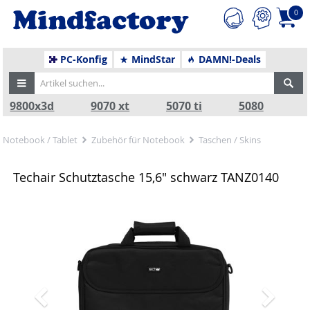
0
PC-Konfig
MindStar
DAMN!-Deals
9800x3d
9070 xt
5070 ti
5080
Notebook / Tablet
Zubehör für Notebook
Taschen / Skins
Techair Schutztasche 15,6" schwarz TANZ0140
Zurück
Nä