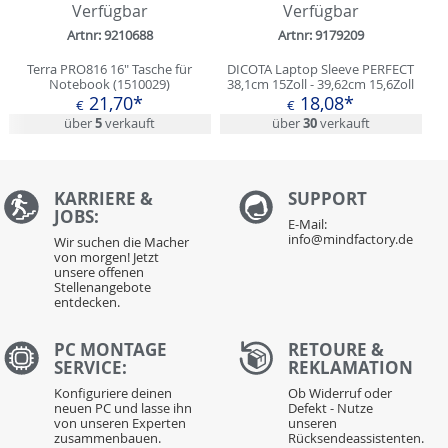
Verfügbar
Verfügbar
Artnr: 9210688
Artnr: 9179209
Terra PRO816 16" Tasche für
DICOTA Laptop Sleeve PERFECT
Notebook (1510029)
38,1cm 15Zoll - 39,62cm 15,6Zoll
21,70*
18,08*
€
€
über
5
verkauft
über
30
verkauft
KARRIERE &
S
UPPORT
JOBS:
E-Mail:
info@mindfactory.de
Wir suchen die Macher
von morgen! Jetzt
unsere offenen
Stellenangebote
entdecken.
PC MONTAGE
RETOURE &
SERVICE:
REKLAMATION
Konfiguriere deinen
Ob Widerruf oder
neuen PC und lasse ihn
Defekt - Nutze
von unseren Experten
unseren
zusammenbauen.
Rücksendeassistenten.