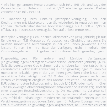
* Alle hier genannten Preise verstehen sich inkl. 19% USt und zzgl. der
Versandkosten in Höhe von mind. € 8,90*. Alle hier genannten Kosten
verstehen sich inkl. 19% USt.
** Finanzierung Ihres Einkaufs (Ratenplan-Verfügung) über den
Kreditrahmen mit Mastercard, den Sie wiederholt in Anspruch nehmen
können. Nettodarlehensbetrag bonitätsabhängig bis 15.000 €. 6,90 %
effektiver Jahreszinssatz. Vertragslaufzeit auf unbestimmte Zeit.
Ratenplan-Verfügung: Gebundener Sollzinssatz von [0 %] (jährlich) gilt nur
für die ersten [12] Monate ab Vertragsschluss (Zinsbindungsdauer); Sie
müssen monatliche Teilzahlungen in der von Ihnen gewählten Höhe
leisten. Führen Sie Ihre Ratenplan-Verfügung nicht innerhalb der
Zinsbindungsdauer zurück, gelten die Konditionen für Folgeverfügungen.
Folgeverfügungen: Für andere und künftige Verfügungen
(Folgeverfügungen) beträgt der veränderliche Sollzinssatz (jährlich) 6,69 %
(falls Sie bereits einen Kreditrahmen bei uns haben, kann der tatsächliche
veränderliche Sollzinssatz abweichen). Für Folgeverfügungen müssen Sie
monatliche Teilzahlungen in der von Ihnen gewählten Höhe leisten. Die
monatliche Rate beträgt mind. 2,8 % des höchsten, jeweils nach dem
letzten vollständigen Ausgleich des Kontos erreichten und auf volle 100
EUR aufgerundeten Sollsaldos, mind. jedoch 9,10 EUR, oder - sofern höher
- die im jeweiligen Abrechnungsmonat anfallenden Sollzinsen zzgl. Kosten
einer etwaigen Restschuldversicherung. Die letztgenannte Variante soll
sicherstellen, dass bei einem nach Vertragsschluss stark gestiegenen
Zinsumfeld die Teilzahlungen mindestens die anfallenden Zinsen und die
Versicherungsprämie abdecken. Zahlungen für Folgeverfügungen werden
erst auf verzinste Folgeverfügungen angerechnet, bei unterschiedlichen