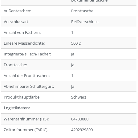
Außentaschen:
Fronttasche
Verschlussart:
Reißverschluss
Anzahl von Fächern:
1
Lineare Massendichte:
500 D
Integrierte/s Fach/Fächer:
Ja
Fronttasche:
Ja
Anzahl der Fronttaschen:
1
Abnehmbarer Schultergurt:
Ja
Produkthauptfarbe:
Schwarz
Logistikdaten:
Warentarifnummer (HS):
84733080
Zolltarifnummer (TARIC):
4202929890