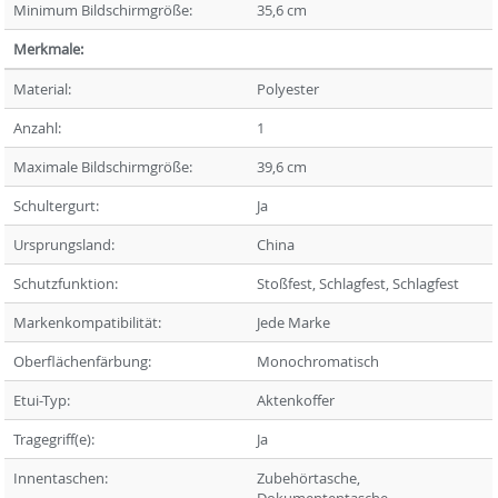
Minimum Bildschirmgröße:
35,6 cm
Merkmale:
Material:
Polyester
Anzahl:
1
Maximale Bildschirmgröße:
39,6 cm
Schultergurt:
Ja
Ursprungsland:
China
Schutzfunktion:
Stoßfest, Schlagfest, Schlagfest
Markenkompatibilität:
Jede Marke
Oberflächenfärbung:
Monochromatisch
Etui-Typ:
Aktenkoffer
Tragegriff(e):
Ja
Innentaschen:
Zubehörtasche,
Dokumententasche