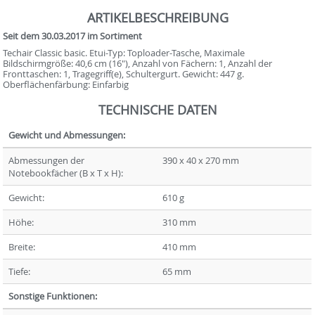
ARTIKELBESCHREIBUNG
Seit dem 30.03.2017 im Sortiment
Techair Classic basic. Etui-Typ: Toploader-Tasche, Maximale
Bildschirmgröße: 40,6 cm (16"), Anzahl von Fächern: 1, Anzahl der
Fronttaschen: 1, Tragegriff(e), Schultergurt. Gewicht: 447 g.
Oberflächenfärbung: Einfarbig
TECHNISCHE DATEN
Gewicht und Abmessungen:
Abmessungen der
390 x 40 x 270 mm
Notebookfächer (B x T x H):
Gewicht:
610 g
Höhe:
310 mm
Breite:
410 mm
Tiefe:
65 mm
Sonstige Funktionen: