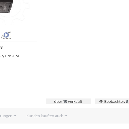
88
lly Pro2PM
über
10
verkauft
Beobachter:
3
rtungen
Kunden kauften auch