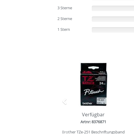
3 Sterne
(0%)
2 Sterne
(0%)
1 Stern
(0%)
Zurück
Verfügbar
Artnr: 8376871
Brother TZe-251 Beschriftungsband