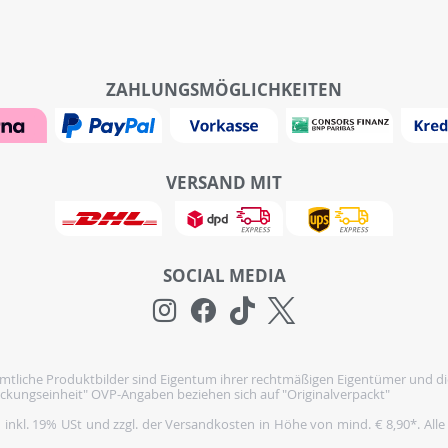
ZAHLUNGSMÖGLICHKEITEN
VERSAND MIT
SOCIAL MEDIA
tliche Produktbilder sind Eigentum ihrer rechtmäßigen Eigentümer und di
ckungseinheit" OVP-Angaben beziehen sich auf "Originalverpackt"
h inkl. 19% USt und zzgl. der Versandkosten in Höhe von mind. € 8,90*. Alle