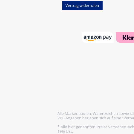
Vertrag widerrufen
Alle Markennamen, Warenzeichen sowie säm
VPE-Angaben beziehen sich auf eine "Verpa
* Alle hier genannten Preise verstehen sic
19% USt.