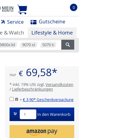
0
Gutscheine
Service
e & Watch
Lifestyle & Home
9800x3d
9070 xt
5070 ti
69,58*
€
nur
* inkl. 19% USt zzgl.
Versandkosten
/
Lieferbeschränkungen
+
€ 3,90*
Geschenkverpackung
In den Warenkorb