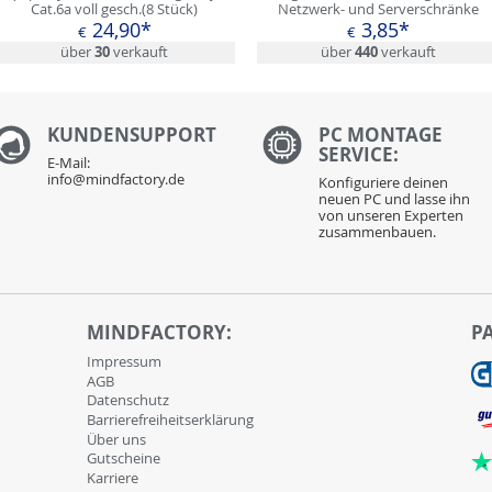
Cat.6a voll gesch.(8 Stück)
Netzwerk- und Serverschränke
24,90*
3,85*
€
€
über
30
verkauft
über
440
verkauft
KUNDENS
UPPORT
PC MONTAGE
SERVICE:
E-Mail:
info@mindfactory.de
Konfiguriere deinen
neuen PC und lasse ihn
von unseren Experten
zusammenbauen.
MINDFACTORY:
P
Impressum
AGB
Datenschutz
Barrierefreiheitserklärung
Über uns
Gutscheine
Karriere