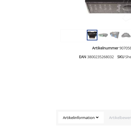
Artikelnummer
90705
EAN
3800235268032
SKU
She
Artikelinformation
Artikelbewe