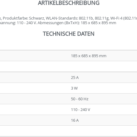
ARTIKELBESCHREIBUNG
is, Produktfarbe: Schwarz, WLAN-Standards: 802.11b, 802.11g, Wi-Fi 4 (802.1
pannung: 110 - 240 V. Abmessungen (BxTxH): 185 x 685 x 895 mm
TECHNISCHE DATEN
185 x 685 x 895 mm
25 A
3 W
50 - 60 Hz
110 - 240 V
16 A