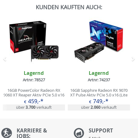
KUNDEN KAUFTEN AUCH:
Zurück
N
Lagernd
Lagernd
Artnr: 78527
Artnr: 74237
16GB PowerColor Radeon RX
16GB Sapphire Radeon RX 9070
9060 XT Reaper Aktiv PCIe 5.0 x16
XT Pulse Aktiv PCIe 5.0 x16 (Lite
(Retail)
Retail)
459,-*
749,-*
€
€
über
3.700
verkauft
über
2.060
verkauft
KARRIERE &
S
UPPORT
JOBS: