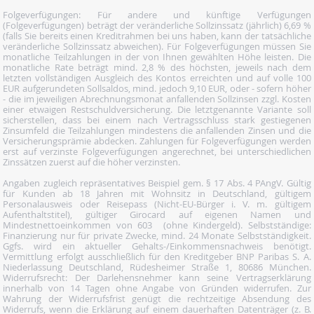
Folgeverfügungen: Für andere und künftige Verfügungen
(Folgeverfügungen) beträgt der veränderliche Sollzinssatz (jährlich) 6,69 %
(falls Sie bereits einen Kreditrahmen bei uns haben, kann der tatsächliche
veränderliche Sollzinssatz abweichen). Für Folgeverfügungen müssen Sie
monatliche Teilzahlungen in der von Ihnen gewählten Höhe leisten. Die
monatliche Rate beträgt mind. 2,8 % des höchsten, jeweils nach dem
letzten vollständigen Ausgleich des Kontos erreichten und auf volle 100
EUR aufgerundeten Sollsaldos, mind. jedoch 9,10 EUR, oder - sofern höher
- die im jeweiligen Abrechnungsmonat anfallenden Sollzinsen zzgl. Kosten
einer etwaigen Restschuldversicherung. Die letztgenannte Variante soll
sicherstellen, dass bei einem nach Vertragsschluss stark gestiegenen
Zinsumfeld die Teilzahlungen mindestens die anfallenden Zinsen und die
Versicherungsprämie abdecken. Zahlungen für Folgeverfügungen werden
erst auf verzinste Folgeverfügungen angerechnet, bei unterschiedlichen
Zinssätzen zuerst auf die höher verzinsten.
Angaben zugleich repräsentatives Beispiel gem. § 17 Abs. 4 PAngV. Gültig
für Kunden ab 18 Jahren mit Wohnsitz in Deutschland, gültigem
Personalausweis oder Reisepass (Nicht-EU-Bürger i. V. m. gültigem
Aufenthaltstitel), gültiger Girocard auf eigenen Namen und
Mindestnettoeinkommen von 603  (ohne Kindergeld). Selbstständige:
Finanzierung nur für private Zwecke, mind. 24 Monate Selbstständigkeit.
Ggfs. wird ein aktueller Gehalts-/Einkommensnachweis benötigt.
Vermittlung erfolgt ausschließlich für den Kreditgeber BNP Paribas S. A.
Niederlassung Deutschland, Rüdesheimer Straße 1, 80686 München.
Widerrufsrecht: Der Darlehensnehmer kann seine Vertragserklärung
innerhalb von 14 Tagen ohne Angabe von Gründen widerrufen. Zur
Wahrung der Widerrufsfrist genügt die rechtzeitige Absendung des
Widerrufs, wenn die Erklärung auf einem dauerhaften Datenträger (z. B.