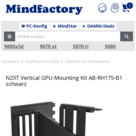
0
PC-Konfig
MindStar
DAMN!-Deals
9800x3d
9070 xt
5070 ti
5080
Hardware
Grafikkarten (VGA)
Zubehör für Grafikkarten
NZXT Vertical GPU-Mounting Kit AB-RH175-B1
schwarz