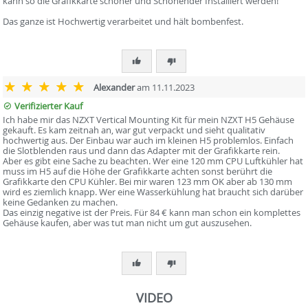
kann so die Grafikkarte schöner und Schonender Installiert werden!
Das ganze ist Hochwertig verarbeitet und hält bombenfest.
Alexander
am 11.11.2023
Verifizierter Kauf
Ich habe mir das NZXT Vertical Mounting Kit für mein NZXT H5 Gehäuse
gekauft. Es kam zeitnah an, war gut verpackt und sieht qualitativ
hochwertig aus. Der Einbau war auch im kleinen H5 problemlos. Einfach
die Slotblenden raus und dann das Adapter mit der Grafikkarte rein.
Aber es gibt eine Sache zu beachten. Wer eine 120 mm CPU Luftkühler hat
muss im H5 auf die Höhe der Grafikkarte achten sonst berührt die
Grafikkarte den CPU Kühler. Bei mir waren 123 mm OK aber ab 130 mm
wird es ziemlich knapp. Wer eine Wasserkühlung hat braucht sich darüber
keine Gedanken zu machen.
Das einzig negative ist der Preis. Für 84 € kann man schon ein komplettes
Gehäuse kaufen, aber was tut man nicht um gut auszusehen.
VIDEO