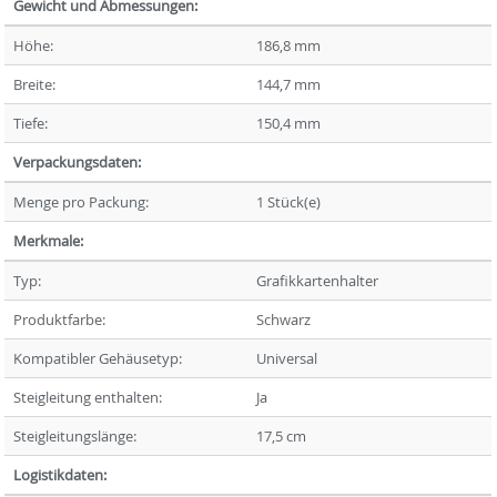
Gewicht und Abmessungen:
Höhe:
186,8 mm
Breite:
144,7 mm
Tiefe:
150,4 mm
Verpackungsdaten:
Menge pro Packung:
1 Stück(e)
Merkmale:
Typ:
Grafikkartenhalter
Produktfarbe:
Schwarz
Kompatibler Gehäusetyp:
Universal
Steigleitung enthalten:
Ja
Steigleitungslänge:
17,5 cm
Logistikdaten: