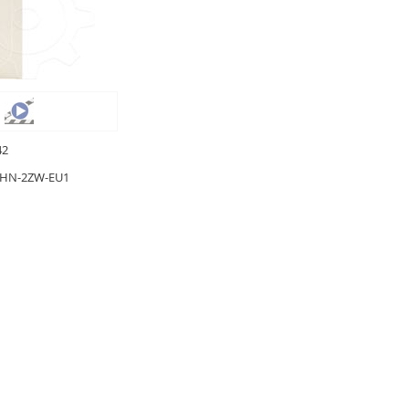
42
PHN-2ZW-EU1