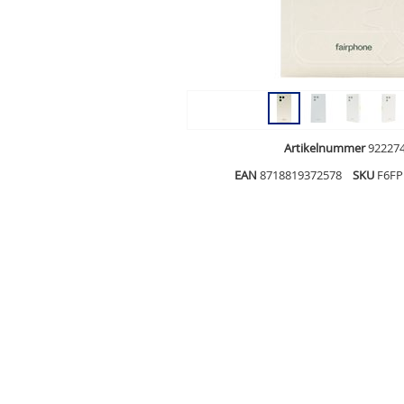
Artikelnummer
92227
EAN
8718819372578
SKU
F6F