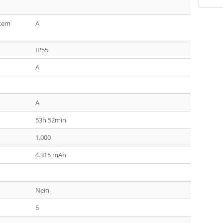
ltem
A
IP55
A
A
53h 52min
1.000
4.315 mAh
Nein
5