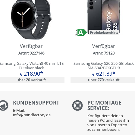
Produktdatenblatt
Verfügbar
Verfügbar
Artnr: 9227146
Artnr: 79128
Samsung Galaxy Watch8 40 mm LTE
Samsung Galaxy S26 256 GB black
EU silver black
SM-S942BZKGEUB
218,90*
621,89*
€
€
über
20
verkauft
über
270
verkauft
KUNDENS
UPPORT
PC MONTAGE
SERVICE:
E-Mail:
info@mindfactory.de
Konfiguriere deinen
neuen PC und lasse ihn
von unseren Experten
zusammenbauen.