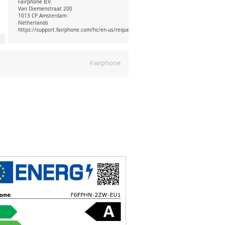
Fairphone B.V.
Van Diemenstraat 200
1013 CP Amsterdam
Netherlands
https://support.fairphone.com/hc/en-us/requests/new
Fairphone