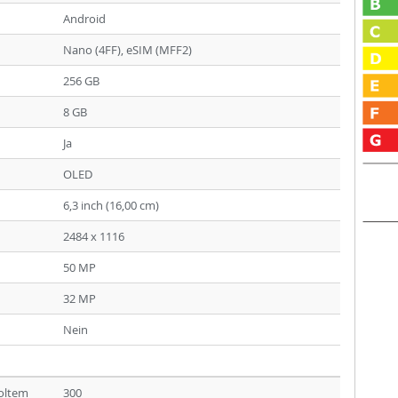
Android
Nano (4FF), eSIM (MFF2)
256 GB
8 GB
Ja
OLED
6,3 inch (16,00 cm)
2484 x 1116
50 MP
32 MP
Nein
holtem
300