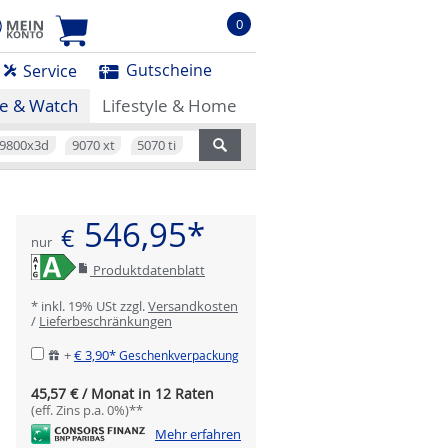
0
Gutscheine
Service
e & Watch
Lifestyle & Home
9800x3d
9070 xt
5070 ti
546,95*
€
nur
Produktdatenblatt
* inkl. 19% USt zzgl.
Versandkosten
/
Lieferbeschränkungen
+
€ 3,90*
Geschenkverpackung
45,57 € / Monat in 12 Raten
(eff. Zins p.a. 0%)**
Mehr erfahren