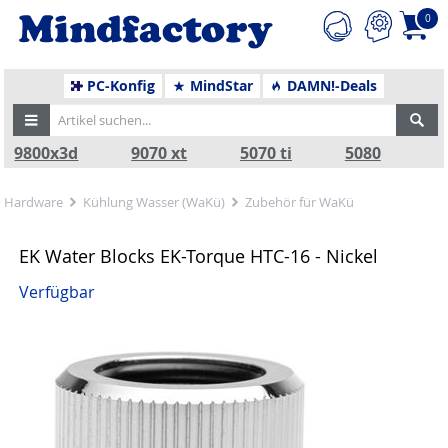
0
PC-Konfig
MindStar
DAMN!-Deals
9800x3d
9070 xt
5070 ti
5080
Hardware
Kühlung Wasser (WaKü)
Zubehör für WaKü
EK Water Blocks EK-Torque HTC-16 - Nickel
Verfügbar