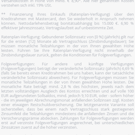
Versandkosten in Höhe von mind. € 8,90*. Alle hier genannten Kosten
verstehen sich inkl. 19% USt.
** Finanzierung Ihres Einkaufs (Ratenplan-Verfügung) über den
Kreditrahmen mit Mastercard, den Sie wiederholt in Anspruch nehmen
können. Nettodarlehensbetrag bonitätsabhängig bis 15.000 €. 6,90 %
effektiver Jahreszinssatz. Vertragslaufzeit auf unbestimmte Zeit.
Ratenplan-Verfügung: Gebundener Sollzinssatz von [0 %] (jährlich) gilt nur
für die ersten [12] Monate ab Vertragsschluss (Zinsbindungsdauer); Sie
müssen monatliche Teilzahlungen in der von Ihnen gewählten Höhe
leisten. Führen Sie Ihre Ratenplan-Verfügung nicht innerhalb der
Zinsbindungsdauer zurück, gelten die Konditionen für Folgeverfügungen.
Folgeverfügungen: Für andere und künftige Verfügungen
(Folgeverfügungen) beträgt der veränderliche Sollzinssatz (jährlich) 6,69 %
(falls Sie bereits einen Kreditrahmen bei uns haben, kann der tatsächliche
veränderliche Sollzinssatz abweichen). Für Folgeverfügungen müssen Sie
monatliche Teilzahlungen in der von Ihnen gewählten Höhe leisten. Die
monatliche Rate beträgt mind. 2,8 % des höchsten, jeweils nach dem
letzten vollständigen Ausgleich des Kontos erreichten und auf volle 100
EUR aufgerundeten Sollsaldos, mind. jedoch 9,10 EUR, oder - sofern höher
- die im jeweiligen Abrechnungsmonat anfallenden Sollzinsen zzgl. Kosten
einer etwaigen Restschuldversicherung. Die letztgenannte Variante soll
sicherstellen, dass bei einem nach Vertragsschluss stark gestiegenen
Zinsumfeld die Teilzahlungen mindestens die anfallenden Zinsen und die
Versicherungsprämie abdecken. Zahlungen für Folgeverfügungen werden
erst auf verzinste Folgeverfügungen angerechnet, bei unterschiedlichen
Zinssätzen zuerst auf die höher verzinsten.