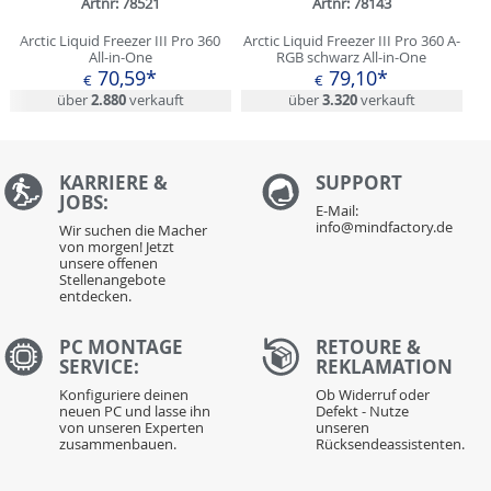
Artnr: 78521
Artnr: 78143
Arctic Liquid Freezer III Pro 360
Arctic Liquid Freezer III Pro 360 A-
All-in-One
RGB schwarz All-in-One
70,59*
79,10*
€
€
über
2.880
verkauft
über
3.320
verkauft
KARRIERE &
S
UPPORT
JOBS:
E-Mail:
info@mindfactory.de
Wir suchen die Macher
von morgen! Jetzt
unsere offenen
Stellenangebote
entdecken.
PC MONTAGE
RETOURE &
SERVICE:
REKLAMATION
Konfiguriere deinen
Ob Widerruf oder
neuen PC und lasse ihn
Defekt - Nutze
von unseren Experten
unseren
zusammenbauen.
Rücksendeassistenten.