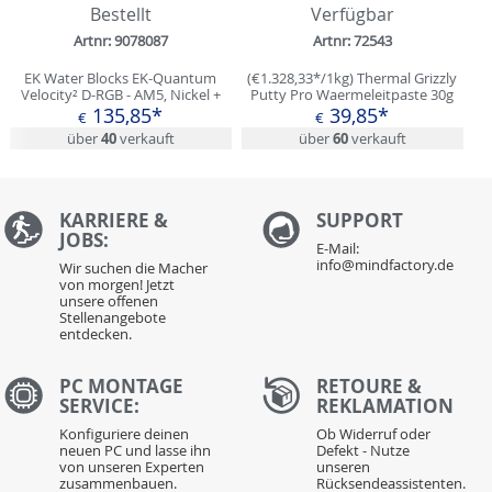
Bestellt
Verfügbar
Artnr: 9078087
Artnr: 72543
EK Water Blocks EK-Quantum
(€1.328,33*/1kg) Thermal Grizzly
Velocity² D-RGB - AM5, Nickel +
Putty Pro Waermeleitpaste 30g
Acetal
135,85*
39,85*
€
€
über
40
verkauft
über
60
verkauft
KARRIERE &
S
UPPORT
JOBS:
E-Mail:
info@mindfactory.de
Wir suchen die Macher
von morgen! Jetzt
unsere offenen
Stellenangebote
entdecken.
PC MONTAGE
RETOURE &
SERVICE:
REKLAMATION
Konfiguriere deinen
Ob Widerruf oder
neuen PC und lasse ihn
Defekt - Nutze
von unseren Experten
unseren
zusammenbauen.
Rücksendeassistenten.