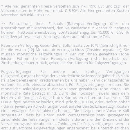
* Alle hier genannten Preise verstehen sich inkl. 19% USt und zzgl. der
Versandkosten in Höhe von mind. € 8,90*. Alle hier genannten Kosten
verstehen sich inkl. 19% USt.
** Finanzierung Ihres Einkaufs (Ratenplan-Verfügung) über den
Kreditrahmen mit Mastercard, den Sie wiederholt in Anspruch nehmen
können. Nettodarlehensbetrag bonitätsabhängig bis 15.000 €. 6,90 %
effektiver Jahreszinssatz. Vertragslaufzeit auf unbestimmte Zeit.
Ratenplan-Verfügung: Gebundener Sollzinssatz von [0 %] (jährlich) gilt nur
für die ersten [12] Monate ab Vertragsschluss (Zinsbindungsdauer); Sie
müssen monatliche Teilzahlungen in der von Ihnen gewählten Höhe
leisten. Führen Sie Ihre Ratenplan-Verfügung nicht innerhalb der
Zinsbindungsdauer zurück, gelten die Konditionen für Folgeverfügungen.
Folgeverfügungen: Für andere und künftige Verfügungen
(Folgeverfügungen) beträgt der veränderliche Sollzinssatz (jährlich) 6,69 %
(falls Sie bereits einen Kreditrahmen bei uns haben, kann der tatsächliche
veränderliche Sollzinssatz abweichen). Für Folgeverfügungen müssen Sie
monatliche Teilzahlungen in der von Ihnen gewählten Höhe leisten. Die
monatliche Rate beträgt mind. 2,8 % des höchsten, jeweils nach dem
letzten vollständigen Ausgleich des Kontos erreichten und auf volle 100
EUR aufgerundeten Sollsaldos, mind. jedoch 9,10 EUR, oder - sofern höher
- die im jeweiligen Abrechnungsmonat anfallenden Sollzinsen zzgl. Kosten
einer etwaigen Restschuldversicherung. Die letztgenannte Variante soll
sicherstellen, dass bei einem nach Vertragsschluss stark gestiegenen
Zinsumfeld die Teilzahlungen mindestens die anfallenden Zinsen und die
Versicherungsprämie abdecken. Zahlungen für Folgeverfügungen werden
erst auf verzinste Folgeverfügungen angerechnet, bei unterschiedlichen