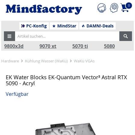
0
PC-Konfig
MindStar
DAMN!-Deals
9800x3d
9070 xt
5070 ti
5080
Hardware
Kühlung Wasser (WaKü)
WaKü VGAs
EK Water Blocks EK-Quantum Vector³ Astral RTX
5090 - Acryl
Verfügbar
Zurück
Nä