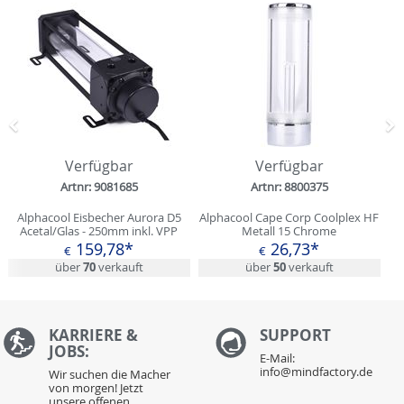
Zurück
N
Verfügbar
Verfügbar
Artnr: 9081685
Artnr: 8800375
Alphacool Eisbecher Aurora D5
Alphacool Cape Corp Coolplex HF
Acetal/Glas - 250mm inkl. VPP
Metall 15 Chrome
Apex D5
159,78*
26,73*
€
€
über
70
verkauft
über
50
verkauft
KARRIERE &
S
UPPORT
JOBS:
E-Mail:
info@mindfactory.de
Wir suchen die Macher
von morgen! Jetzt
unsere offenen