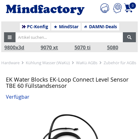
0
PC-Konfig
MindStar
DAMN!-Deals
9800x3d
9070 xt
5070 ti
5080
Hardware
Kühlung Wasser (WaKü)
WaKü AGBs
Zubehör für AGBs
EK Water Blocks EK-Loop Connect Level Sensor
TBE 60 Füllstandsensor
Verfügbar
Zurück
Nä