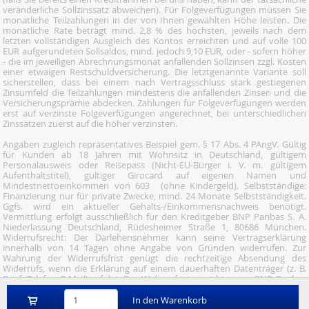
veränderliche Sollzinssatz abweichen). Für Folgeverfügungen müssen Sie
monatliche Teilzahlungen in der von Ihnen gewählten Höhe leisten. Die
monatliche Rate beträgt mind. 2,8 % des höchsten, jeweils nach dem
letzten vollständigen Ausgleich des Kontos erreichten und auf volle 100
EUR aufgerundeten Sollsaldos, mind. jedoch 9,10 EUR, oder - sofern höher
- die im jeweiligen Abrechnungsmonat anfallenden Sollzinsen zzgl. Kosten
einer etwaigen Restschuldversicherung. Die letztgenannte Variante soll
sicherstellen, dass bei einem nach Vertragsschluss stark gestiegenen
Zinsumfeld die Teilzahlungen mindestens die anfallenden Zinsen und die
Versicherungsprämie abdecken. Zahlungen für Folgeverfügungen werden
erst auf verzinste Folgeverfügungen angerechnet, bei unterschiedlichen
Zinssätzen zuerst auf die höher verzinsten.
Angaben zugleich repräsentatives Beispiel gem. § 17 Abs. 4 PAngV. Gültig
für Kunden ab 18 Jahren mit Wohnsitz in Deutschland, gültigem
Personalausweis oder Reisepass (Nicht-EU-Bürger i. V. m. gültigem
Aufenthaltstitel), gültiger Girocard auf eigenen Namen und
Mindestnettoeinkommen von 603  (ohne Kindergeld). Selbstständige:
Finanzierung nur für private Zwecke, mind. 24 Monate Selbstständigkeit.
Ggfs. wird ein aktueller Gehalts-/Einkommensnachweis benötigt.
Vermittlung erfolgt ausschließlich für den Kreditgeber BNP Paribas S. A.
Niederlassung Deutschland, Rüdesheimer Straße 1, 80686 München.
Widerrufsrecht: Der Darlehensnehmer kann seine Vertragserklärung
innerhalb von 14 Tagen ohne Angabe von Gründen widerrufen. Zur
Wahrung der Widerrufsfrist genügt die rechtzeitige Absendung des
Widerrufs, wenn die Erklärung auf einem dauerhaften Datenträger (z. B.
Brief, Telefax, E-Mail) erfolgt. Der Widerruf ist zu richten an: BNP Paribas
S.A. Niederlassung Deutschland, Wuhanstraße 5, 47051 Duisburg (Fax: 02
03/34 69 54-09; Tel.: 02 03/34 69 54-02; E- Mail:
In den Warenkorb