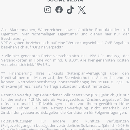
Alle Markennamen, Warenzeichen sowie sämtliche Produktbilder sind
Eigentum ihrer rechtmäßigen Eigentümer und dienen hier nur der
Beschreibung.
VPE-Angaben beziehen sich auf eine "Verpackungseinheit" OVP-Angaben
beziehen sich auf "Originalverpackt"
* Alle hier genannten Preise verstehen sich inkl. 19% USt und zzgl. der
Versandkosten in Höhe von mind. € 8,90*. Alle hier genannten Kosten
verstehen sich inkl. 19% USt.
** Finanzierung Ihres Einkaufs (Ratenplan-Verfügung) über den
Kreditrahmen mit Mastercard, den Sie wiederholt in Anspruch nehmen
können. Nettodarlehensbetrag bonitätsabhängig bis 15.000 €. 6,90 %
effektiver Jahreszinssatz. Vertragslaufzeit auf unbestimmte Zeit.
Ratenplan-Verfügung: Gebundener Sollzinssatz von [0 %] (jährlich) gilt nur
für die ersten [12] Monate ab Vertragsschluss (Zinsbindungsdauer); Sie
müssen monatliche Teilzahlungen in der von Ihnen gewählten Höhe
leisten. Führen Sie Ihre Ratenplan-Verfügung nicht innerhalb der
Zinsbindungsdauer zurück, gelten die Konditionen für Folgeverfügungen.
Folgeverfügungen: Für andere und künftige Verfügungen
(Folgeverfügungen) beträgt der veränderliche Sollzinssatz (jährlich) 6,69 %
(falls Sie bereits einen Kreditrahmen bei uns haben, kann der tatsächliche