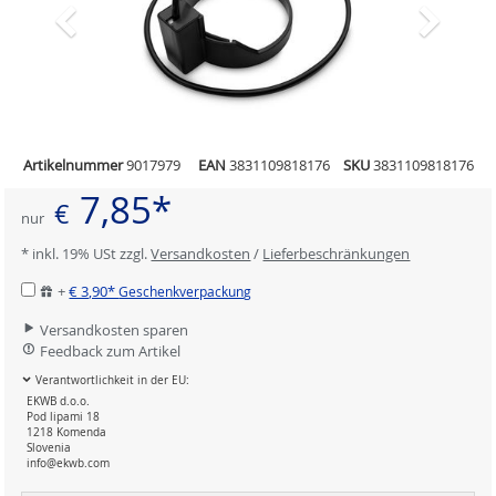
Artikelnummer
9017979
EAN
3831109818176
SKU
3831109818176
7,85*
€
nur
* inkl. 19% USt zzgl.
Versandkosten
/
Lieferbeschränkungen
+
€ 3,90*
Geschenkverpackung
Versandkosten sparen
Feedback zum Artikel
Verantwortlichkeit in der EU:
EKWB d.o.o.
Pod lipami 18
1218 Komenda
Slovenia
info@ekwb.com