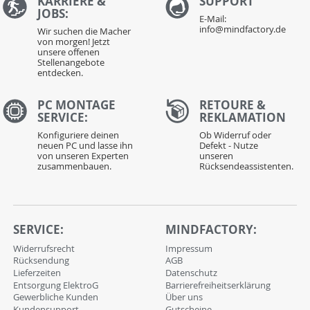
KARRIERE &
S
UPPORT
JOBS:
E-Mail:
info@mindfactory.de
Wir suchen die Macher
von morgen! Jetzt
unsere offenen
Stellenangebote
entdecken.
PC MONTAGE
RETOURE &
SERVICE:
REKLAMATION
Konfiguriere deinen
Ob Widerruf oder
neuen PC und lasse ihn
Defekt - Nutze
von unseren Experten
unseren
zusammenbauen.
Rücksendeassistenten.
SERVICE:
MINDFACTORY:
Widerrufsrecht
Impressum
Rücksendung
AGB
Lieferzeiten
Datenschutz
Entsorgung ElektroG
Barrierefreiheitserklärung
Gewerbliche Kunden
Über uns
Kundensupport
Gutscheine