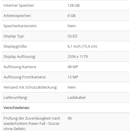
Interner Speicher:
128 GB
Arbeitsspeicher:
6 GB
Speicherkartenslot:
Nein
Display Typ:
OLED
Displaygröße:
6,1 inch (15,4 cm)
Display Auflösung:
2556 x 1179
Auflösung Kamera:
48 MP
Auflösung Frontkamera:
12 MP
Versand mit Schutzabdeckung:
Nein
Lieferumfang:
Ladekabel
Verschiedenes:
Prüfung der Zuverlässigkeit nach
90
wiederholtem freien Fall - Stürze
ohne Defekt: