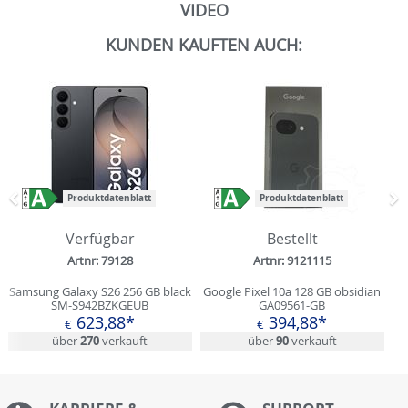
VIDEO
KUNDEN KAUFTEN AUCH:
Produktdatenblatt
Produktdatenblatt
Zurück
N
Verfügbar
Bestellt
Artnr: 79128
Artnr: 9121115
Samsung Galaxy S26 256 GB black
Google Pixel 10a 128 GB obsidian
SM-S942BZKGEUB
GA09561-GB
623,88*
394,88*
€
€
über
270
verkauft
über
90
verkauft