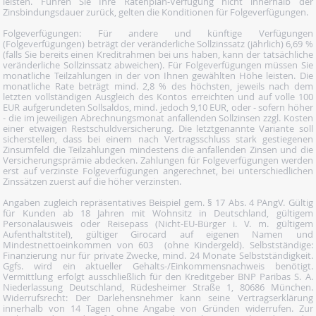
leisten. Führen Sie Ihre Ratenplan-Verfügung nicht innerhalb der
Zinsbindungsdauer zurück, gelten die Konditionen für Folgeverfügungen.
Folgeverfügungen: Für andere und künftige Verfügungen
(Folgeverfügungen) beträgt der veränderliche Sollzinssatz (jährlich) 6,69 %
(falls Sie bereits einen Kreditrahmen bei uns haben, kann der tatsächliche
veränderliche Sollzinssatz abweichen). Für Folgeverfügungen müssen Sie
monatliche Teilzahlungen in der von Ihnen gewählten Höhe leisten. Die
monatliche Rate beträgt mind. 2,8 % des höchsten, jeweils nach dem
letzten vollständigen Ausgleich des Kontos erreichten und auf volle 100
EUR aufgerundeten Sollsaldos, mind. jedoch 9,10 EUR, oder - sofern höher
- die im jeweiligen Abrechnungsmonat anfallenden Sollzinsen zzgl. Kosten
einer etwaigen Restschuldversicherung. Die letztgenannte Variante soll
sicherstellen, dass bei einem nach Vertragsschluss stark gestiegenen
Zinsumfeld die Teilzahlungen mindestens die anfallenden Zinsen und die
Versicherungsprämie abdecken. Zahlungen für Folgeverfügungen werden
erst auf verzinste Folgeverfügungen angerechnet, bei unterschiedlichen
Zinssätzen zuerst auf die höher verzinsten.
Angaben zugleich repräsentatives Beispiel gem. § 17 Abs. 4 PAngV. Gültig
für Kunden ab 18 Jahren mit Wohnsitz in Deutschland, gültigem
Personalausweis oder Reisepass (Nicht-EU-Bürger i. V. m. gültigem
Aufenthaltstitel), gültiger Girocard auf eigenen Namen und
Mindestnettoeinkommen von 603  (ohne Kindergeld). Selbstständige:
Finanzierung nur für private Zwecke, mind. 24 Monate Selbstständigkeit.
Ggfs. wird ein aktueller Gehalts-/Einkommensnachweis benötigt.
Vermittlung erfolgt ausschließlich für den Kreditgeber BNP Paribas S. A.
Niederlassung Deutschland, Rüdesheimer Straße 1, 80686 München.
Widerrufsrecht: Der Darlehensnehmer kann seine Vertragserklärung
innerhalb von 14 Tagen ohne Angabe von Gründen widerrufen. Zur