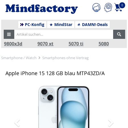
0
PC-Konfig
MindStar
DAMN!-Deals
9800x3d
9070 xt
5070 ti
5080
Smartphone / Watch
Smartphones ohne Vertrag
Apple iPhone 15 128 GB blau MTP43ZD/A
Zurück
Nä