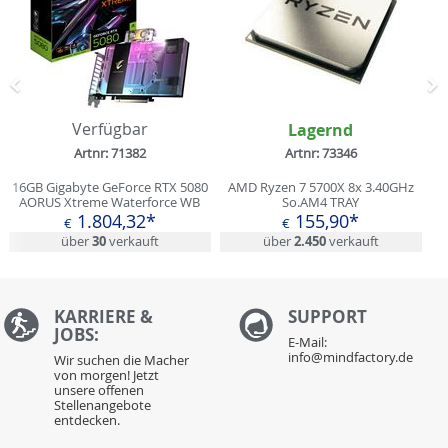
Zurück
N
Verfügbar
Lagernd
Artnr: 71382
Artnr: 73346
16GB Gigabyte GeForce RTX 5080
AMD Ryzen 7 5700X 8x 3.40GHz
AORUS Xtreme Waterforce WB
So.AM4 TRAY
Aktiv PCIe 5.0 x16 1xHDMI 2.1b /
1.804,32*
155,90*
€
€
3xDisplayPort 2.1b (Retail)
über
30
verkauft
über
2.450
verkauft
KARRIERE &
S
UPPORT
JOBS:
E-Mail:
info@mindfactory.de
Wir suchen die Macher
von morgen! Jetzt
unsere offenen
Stellenangebote
entdecken.