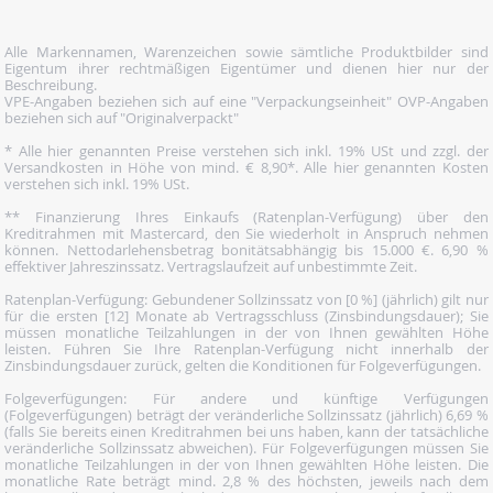
Alle Markennamen, Warenzeichen sowie sämtliche Produktbilder sind
Eigentum ihrer rechtmäßigen Eigentümer und dienen hier nur der
Beschreibung.
VPE-Angaben beziehen sich auf eine "Verpackungseinheit" OVP-Angaben
beziehen sich auf "Originalverpackt"
* Alle hier genannten Preise verstehen sich inkl. 19% USt und zzgl. der
Versandkosten in Höhe von mind. € 8,90*. Alle hier genannten Kosten
verstehen sich inkl. 19% USt.
** Finanzierung Ihres Einkaufs (Ratenplan-Verfügung) über den
Kreditrahmen mit Mastercard, den Sie wiederholt in Anspruch nehmen
können. Nettodarlehensbetrag bonitätsabhängig bis 15.000 €. 6,90 %
effektiver Jahreszinssatz. Vertragslaufzeit auf unbestimmte Zeit.
Ratenplan-Verfügung: Gebundener Sollzinssatz von [0 %] (jährlich) gilt nur
für die ersten [12] Monate ab Vertragsschluss (Zinsbindungsdauer); Sie
müssen monatliche Teilzahlungen in der von Ihnen gewählten Höhe
leisten. Führen Sie Ihre Ratenplan-Verfügung nicht innerhalb der
Zinsbindungsdauer zurück, gelten die Konditionen für Folgeverfügungen.
Folgeverfügungen: Für andere und künftige Verfügungen
(Folgeverfügungen) beträgt der veränderliche Sollzinssatz (jährlich) 6,69 %
(falls Sie bereits einen Kreditrahmen bei uns haben, kann der tatsächliche
veränderliche Sollzinssatz abweichen). Für Folgeverfügungen müssen Sie
monatliche Teilzahlungen in der von Ihnen gewählten Höhe leisten. Die
monatliche Rate beträgt mind. 2,8 % des höchsten, jeweils nach dem