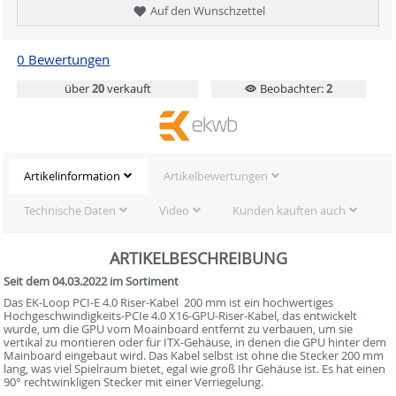
Auf den Wunschzettel
0 Bewertungen
über
20
verkauft
Beobachter:
2
Artikelinformation
Artikelbewertungen
Technische Daten
Video
Kunden kauften auch
ARTIKELBESCHREIBUNG
Seit dem 04.03.2022 im Sortiment
Das EK-Loop PCI-E 4.0 Riser-Kabel  200 mm ist ein hochwertiges
Hochgeschwindigkeits-PCIe 4.0 X16-GPU-Riser-Kabel, das entwickelt
wurde, um die GPU vom Moainboard entfernt zu verbauen, um sie
vertikal zu montieren oder für ITX-Gehäuse, in denen die GPU hinter dem
Mainboard eingebaut wird. Das Kabel selbst ist ohne die Stecker 200 mm
lang, was viel Spielraum bietet, egal wie groß Ihr Gehäuse ist. Es hat einen
90° rechtwinkligen Stecker mit einer Verriegelung.