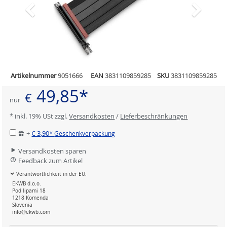
Artikelnummer
9051666
EAN
3831109859285
SKU
3831109859285
49,85*
€
nur
* inkl. 19% USt zzgl.
Versandkosten
/
Lieferbeschränkungen
+
€ 3,90*
Geschenkverpackung
Versandkosten sparen
Feedback zum Artikel
Verantwortlichkeit in der EU:
EKWB d.o.o.
Pod lipami 18
1218 Komenda
Slovenia
info@ekwb.com