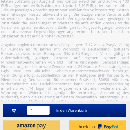
letzten vollständigen Ausgleich des Kontos erreichten und auf volle 100
EUR aufgerundeten Sollsaldos, mind. jedoch 9,10 EUR, oder - sofern höher
- die im jeweiligen Abrechnungsmonat anfallenden Sollzinsen zzgl. Kosten
einer etwaigen Restschuldversicherung. Die letztgenannte Variante soll
sicherstellen, dass bei einem nach Vertragsschluss stark gestiegenen
Zinsumfeld die Teilzahlungen mindestens die anfallenden Zinsen und die
Versicherungsprämie abdecken. Zahlungen für Folgeverfügungen werden
erst auf verzinste Folgeverfügungen angerechnet, bei unterschiedlichen
Zinssätzen zuerst auf die höher verzinsten.
Angaben zugleich repräsentatives Beispiel gem. § 17 Abs. 4 PAngV. Gültig
für Kunden ab 18 Jahren mit Wohnsitz in Deutschland, gültigem
Personalausweis oder Reisepass (Nicht-EU-Bürger i. V. m. gültigem
Aufenthaltstitel), gültiger Girocard auf eigenen Namen und
Mindestnettoeinkommen von 603  (ohne Kindergeld). Selbstständige:
Finanzierung nur für private Zwecke, mind. 24 Monate Selbstständigkeit.
Ggfs. wird ein aktueller Gehalts-/Einkommensnachweis benötigt.
Vermittlung erfolgt ausschließlich für den Kreditgeber BNP Paribas S. A.
Niederlassung Deutschland, Rüdesheimer Straße 1, 80686 München.
Widerrufsrecht: Der Darlehensnehmer kann seine Vertragserklärung
innerhalb von 14 Tagen ohne Angabe von Gründen widerrufen. Zur
Wahrung der Widerrufsfrist genügt die rechtzeitige Absendung des
Widerrufs, wenn die Erklärung auf einem dauerhaften Datenträger (z. B.
Brief, Telefax, E-Mail) erfolgt. Der Widerruf ist zu richten an: BNP Paribas
S.A. Niederlassung Deutschland, Wuhanstraße 5, 47051 Duisburg (Fax: 02
03/34 69 54-09; Tel.: 02 03/34 69 54-02; E- Mail:
In den Warenkorb
widerruf@consorsfinanz.de).
Nutze unser Midnight-Shopping und bestelle versandkostenfrei.
Direkt zu
Genauere Infos findest du
hier
.