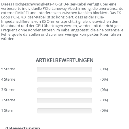
Dieses Hochgeschwindigkeits-4.0-GPU-Riser-Kabel verfügt über eine
verbesserte individuelle PCIe-Laneway-Abschirmung, die unerwünschte
externe EMI/RFI und Interferenzen zwischen Kanälen blockiert. Das EK-
Loop PCI-E 4.0 Riser-Kabel ist so konzipiert, dass es der PCIe-
Impedanzdifferenz von 85 Ohm entspricht. Signale, die zwischen dem
Mainboard und der GPU übertragen werden, werden mit der richtigen
Frequenz ohne Kondensatoren im Kabel angepasst, die eine potenzielle
Fehlerquelle darstellen und zu einem weniger kompakten Riser führen
würden.
ARTIKELBEWERTUNGEN
5 Sterne
(0%)
(0%)
4 Sterne
(0%)
(0%)
3 Sterne
(0%)
(0%)
2 Sterne
(0%)
(0%)
1 Stern
(0%)
(0%)
0 Bewertungen