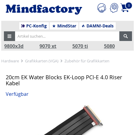
0
PC-Konfig
MindStar
DAMN!-Deals
9800x3d
9070 xt
5070 ti
5080
Hardware
Grafikkarten (VGA)
Zubehör für Grafikkarten
20cm EK Water Blocks EK-Loop PCI-E 4.0 Riser
Kabel
Verfügbar
Zurück
Nä