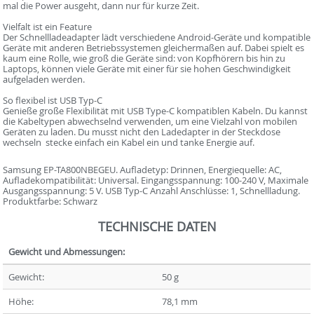
mal die Power ausgeht, dann nur für kurze Zeit.
Vielfalt ist ein Feature
Der Schnellladeadapter lädt verschiedene Android-Geräte und kompatible
Geräte mit anderen Betriebssystemen gleichermaßen auf. Dabei spielt es
kaum eine Rolle, wie groß die Geräte sind: von Kopfhörern bis hin zu
Laptops, können viele Geräte mit einer für sie hohen Geschwindigkeit
aufgeladen werden.
So flexibel ist USB Typ-C
Genieße große Flexibilität mit USB Type-C kompatiblen Kabeln. Du kannst
die Kabeltypen abwechselnd verwenden, um eine Vielzahl von mobilen
Geräten zu laden. Du musst nicht den Ladedapter in der Steckdose
wechseln  stecke einfach ein Kabel ein und tanke Energie auf.
Samsung EP-TA800NBEGEU. Aufladetyp: Drinnen, Energiequelle: AC,
Aufladekompatibilität: Universal. Eingangsspannung: 100-240 V, Maximale
Ausgangsspannung: 5 V. USB Typ-C Anzahl Anschlüsse: 1, Schnellladung.
Produktfarbe: Schwarz
TECHNISCHE DATEN
Gewicht und Abmessungen:
Gewicht:
50 g
Höhe:
78,1 mm