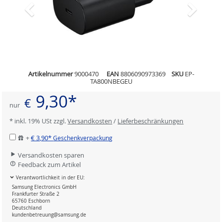
Artikelnummer
9000470
EAN
8806090973369
SKU
EP-
TA800NBEGEU
9,30*
€
nur
* inkl. 19% USt zzgl.
Versandkosten
/
Lieferbeschränkungen
+
€ 3,90*
Geschenkverpackung
Versandkosten sparen
Feedback zum Artikel
Verantwortlichkeit in der EU:
Samsung Electronics GmbH
Frankfurter Straße 2
65760 Eschborn
Deutschland
kundenbetreuung@samsung.de