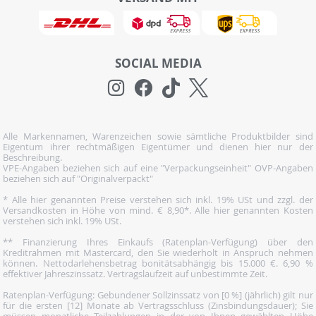
SOCIAL MEDIA
Alle Markennamen, Warenzeichen sowie sämtliche Produktbilder sind
Eigentum ihrer rechtmäßigen Eigentümer und dienen hier nur der
Beschreibung.
VPE-Angaben beziehen sich auf eine "Verpackungseinheit" OVP-Angaben
beziehen sich auf "Originalverpackt"
* Alle hier genannten Preise verstehen sich inkl. 19% USt und zzgl. der
Versandkosten in Höhe von mind. € 8,90*. Alle hier genannten Kosten
verstehen sich inkl. 19% USt.
** Finanzierung Ihres Einkaufs (Ratenplan-Verfügung) über den
Kreditrahmen mit Mastercard, den Sie wiederholt in Anspruch nehmen
können. Nettodarlehensbetrag bonitätsabhängig bis 15.000 €. 6,90 %
effektiver Jahreszinssatz. Vertragslaufzeit auf unbestimmte Zeit.
Ratenplan-Verfügung: Gebundener Sollzinssatz von [0 %] (jährlich) gilt nur
für die ersten [12] Monate ab Vertragsschluss (Zinsbindungsdauer); Sie
müssen monatliche Teilzahlungen in der von Ihnen gewählten Höhe