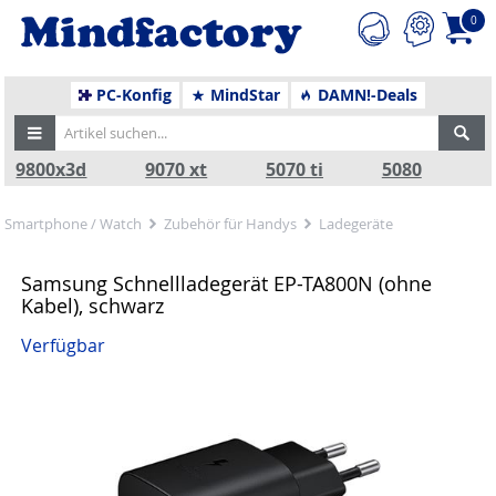
0
PC-Konfig
MindStar
DAMN!-Deals
9800x3d
9070 xt
5070 ti
5080
Smartphone / Watch
Zubehör für Handys
Ladegeräte
Samsung Schnellladegerät EP-TA800N (ohne
Kabel), schwarz
Verfügbar
Zurück
Nä