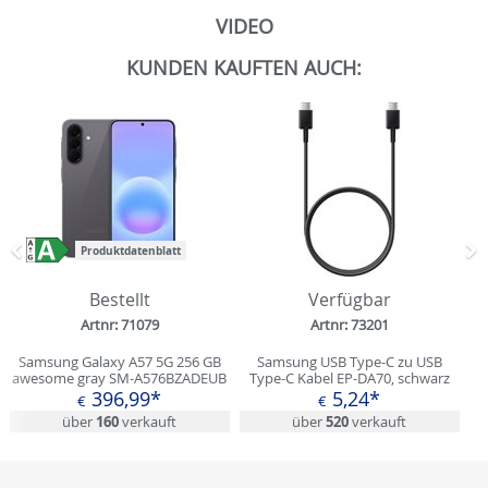
VIDEO
KUNDEN KAUFTEN AUCH:
Produktdatenblatt
Zurück
N
Bestellt
Verfügbar
Artnr: 71079
Artnr: 73201
Samsung Galaxy A57 5G 256 GB
Samsung USB Type-C zu USB
awesome gray SM-A576BZADEUB
Type-C Kabel EP-DA70, schwarz
396,99*
5,24*
€
€
über
160
verkauft
über
520
verkauft