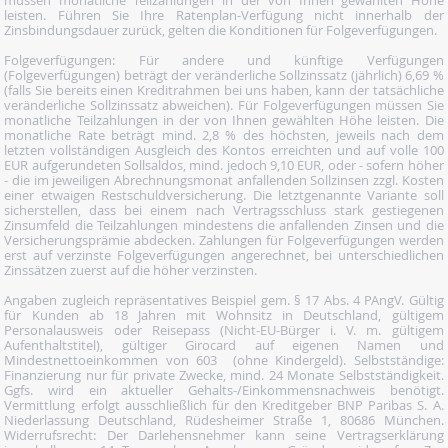
leisten. Führen Sie Ihre Ratenplan-Verfügung nicht innerhalb der
Zinsbindungsdauer zurück, gelten die Konditionen für Folgeverfügungen.
Folgeverfügungen: Für andere und künftige Verfügungen
(Folgeverfügungen) beträgt der veränderliche Sollzinssatz (jährlich) 6,69 %
(falls Sie bereits einen Kreditrahmen bei uns haben, kann der tatsächliche
veränderliche Sollzinssatz abweichen). Für Folgeverfügungen müssen Sie
monatliche Teilzahlungen in der von Ihnen gewählten Höhe leisten. Die
monatliche Rate beträgt mind. 2,8 % des höchsten, jeweils nach dem
letzten vollständigen Ausgleich des Kontos erreichten und auf volle 100
EUR aufgerundeten Sollsaldos, mind. jedoch 9,10 EUR, oder - sofern höher
- die im jeweiligen Abrechnungsmonat anfallenden Sollzinsen zzgl. Kosten
einer etwaigen Restschuldversicherung. Die letztgenannte Variante soll
sicherstellen, dass bei einem nach Vertragsschluss stark gestiegenen
Zinsumfeld die Teilzahlungen mindestens die anfallenden Zinsen und die
Versicherungsprämie abdecken. Zahlungen für Folgeverfügungen werden
erst auf verzinste Folgeverfügungen angerechnet, bei unterschiedlichen
Zinssätzen zuerst auf die höher verzinsten.
Angaben zugleich repräsentatives Beispiel gem. § 17 Abs. 4 PAngV. Gültig
für Kunden ab 18 Jahren mit Wohnsitz in Deutschland, gültigem
Personalausweis oder Reisepass (Nicht-EU-Bürger i. V. m. gültigem
Aufenthaltstitel), gültiger Girocard auf eigenen Namen und
Mindestnettoeinkommen von 603  (ohne Kindergeld). Selbstständige:
Finanzierung nur für private Zwecke, mind. 24 Monate Selbstständigkeit.
Ggfs. wird ein aktueller Gehalts-/Einkommensnachweis benötigt.
Vermittlung erfolgt ausschließlich für den Kreditgeber BNP Paribas S. A.
Niederlassung Deutschland, Rüdesheimer Straße 1, 80686 München.
Widerrufsrecht: Der Darlehensnehmer kann seine Vertragserklärung