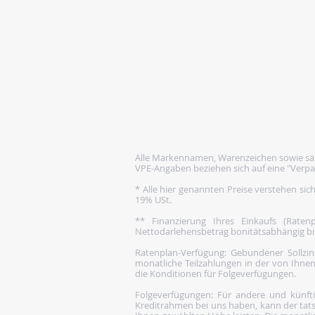
Alle Markennamen, Warenzeichen sowie säm
VPE-Angaben beziehen sich auf eine "Verpa
* Alle hier genannten Preise verstehen sic
19% USt.
** Finanzierung Ihres Einkaufs (Rate
Nettodarlehensbetrag bonitätsabhängig bis 1
Ratenplan-Verfügung: Gebundener Sollzins
monatliche Teilzahlungen in der von Ihnen
die Konditionen für Folgeverfügungen.
Folgeverfügungen: Für andere und künftige
Kreditrahmen bei uns haben, kann der tats