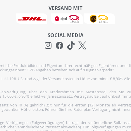
VERSAND MIT
SOCIAL MEDIA
tliche Produktbilder sind Eigentum ihrer rechtmäßigen Eigentümer und di
ckungseinheit" OVP-Angaben beziehen sich auf "Originalverpackt"
h inkl. 19% USt und zzgl. der Versandkosten in Höhe von mind. € 8,90*. Alle
nplan-Verfügung) über den Kreditrahmen mit Mastercard, den Sie 
5.000 €. 6,90 % effektiver Jahreszinssatz. Vertragslaufzeit auf unbestimmte
satz von [0 %] (jährlich) gilt nur für die ersten [12] Monate ab Vertra
 gewählten Höhe leisten. Führen Sie Ihre Ratenplan-Verfügung nicht inne
 Verfügungen (Folgeverfügungen) beträgt der veränderliche Sollzinssatz 
ächliche veränderliche Sollzinssatz abweichen). Für Folgeverfügungen müss