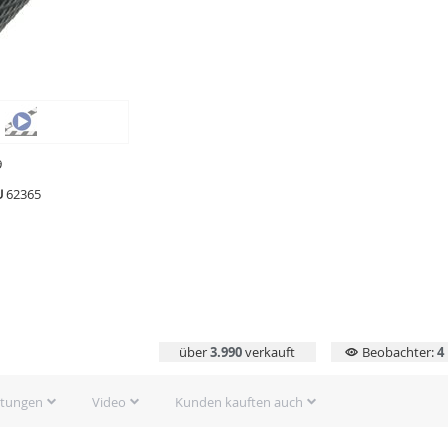
9
U
62365
über
3.990
verkauft
Beobachter:
4
rtungen
Video
Kunden kauften auch