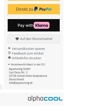
Direkt zu
Auf den Wunschzettel
Versandkosten sparen
Feedback zum Artikel
Artikelinfos drucken
Verantwortlichkeit in der EU:
Aquatuning GmbH
Carl-Zeiss-Str. 2
33758 Schloß Holte-Stukenbrock
Deutschland
Info@aquatuning.de