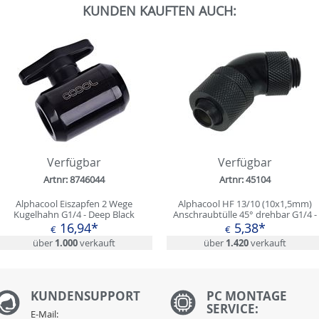
KUNDEN KAUFTEN AUCH:
Verfügbar
Verfügbar
Artnr: 8746044
Artnr: 45104
Alphacool Eiszapfen 2 Wege
Alphacool HF 13/10 (10x1,5mm)
Kugelhahn G1/4 - Deep Black
Anschraubtülle 45° drehbar G1/4 -
Deep Black
16,94*
5,38*
€
€
über
1.000
verkauft
über
1.420
verkauft
KUNDENS
UPPORT
PC MONTAGE
SERVICE:
E-Mail: