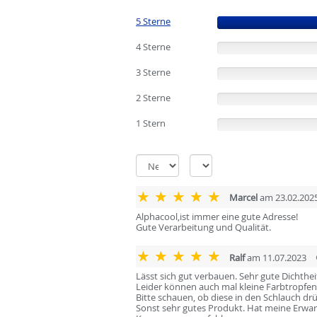
5 Sterne
(100%)
4 Sterne
(0%)
3 Sterne
(0%)
2 Sterne
(0%)
1 Stern
(0%)
Marcel
am 23.02.202
Alphacool,ist immer eine gute Adresse!
Gute Verarbeitung und Qualität.
Ralf
am 11.07.2023
Lässt sich gut verbauen. Sehr gute Dichthei
Leider können auch mal kleine Farbtropfe
Bitte schauen, ob diese in den Schlauch d
Sonst sehr gutes Produkt. Hat meine Erwart