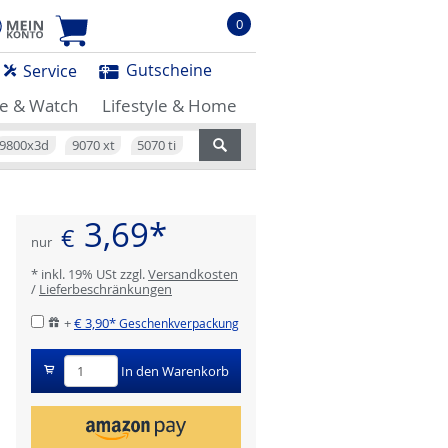
0
Gutscheine
Service
e & Watch
Lifestyle & Home
9800x3d
9070 xt
5070 ti
3,69*
€
nur
* inkl. 19% USt zzgl.
Versandkosten
/
Lieferbeschränkungen
+
€ 3,90*
Geschenkverpackung
In den Warenkorb