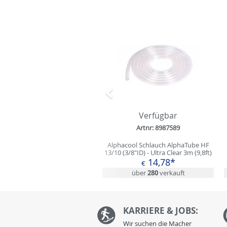
Zurück
Verfügbar
Artnr: 8987589
Alphacool Schlauch AlphaTube HF
13/10 (3/8"ID) - Ultra Clear 3m (9,8ft)
Retailbox 300cm
14,78*
€
über
280
verkauft
KARRIERE & JOBS:
Wir suchen die Macher