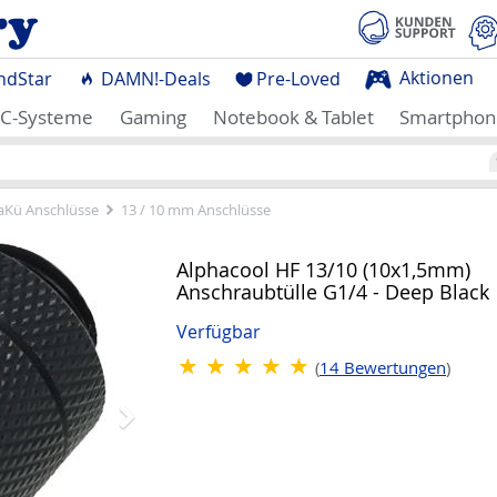
Aktionen
ndStar
DAMN!-Deals
Pre-Loved
C-Systeme
Gaming
Notebook & Tablet
Smartphon
Kü Anschlüsse
13 / 10 mm Anschlüsse
Nächstes
Alphacool HF 13/10 (10x1,5mm)
Anschraubtülle G1/4 - Deep Black
Verfügbar
(
14
Bewertungen
)