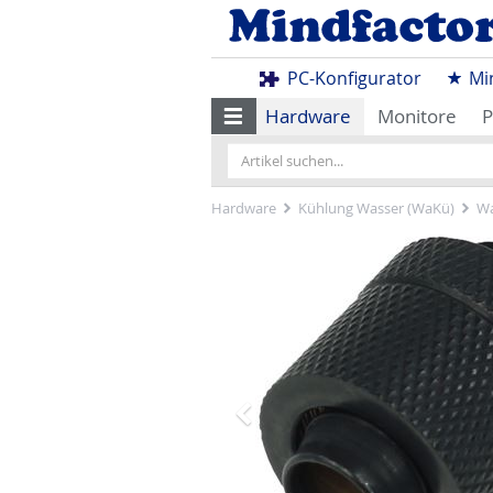
PC-Konfigurator
Mi
Hardware
Monitore
P
Hardware
Kühlung Wasser (WaKü)
Wa
Zurück