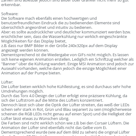
Zahlen sind ablesbar jedoch sind Bilder oder Grafiker nicht mehr so gut
erkennbar.
Software:
Die Software mach ebenfalls einen hochwertigen und
benutzerfreundlichen Eindruck die zu bedienenden Elemente sind
übersichtlich angeordnet und intuitiv zu bedienen.
Aber: es sollte ausdrücklicher und deutlicher kommuniziert werden bzw.
ersichtlicher sein, dass die Wasserkühlung nur wirklich eingeschränkte
Möglichkeiten für das Display bietet,
z.B. dass nur BMP Bilder in der Größe 240x320px auf dem Display
angezeigt werden können.
Dementsprechend ist die Wiedergabe von GIFs nicht möglich. Es lassen
sich keine eigenen Animation erstellen. Lediglich ein Schriftzug welcher als
"Banner" über die Kühlung wandert. Einige MSI Animation sind jedoch zur
Auswahl vorhanden, welche dann jedoch die einzige Möglichkeit einer
Animation auf der Pumpe bieten.
Lüfter:
Die Lüfter bieten wirklich hohe Kühlleistung, es sind durchaus sehr hohe
Umdrehungen möglich.
Durch das Torx 4.0 Design der Lüfter erfolgt eine präzisere Kühlung, da
sich der Luftstrom auf die Mitte des Lüfters konzentriert.
Dennoch lässt sich über die Optik der Lüfter streiten, das weiß der LEDs
schein sehr stark in Rot, Grün und Blau separiert zu sein (möglicherweise
scheinen die RGB LEDs nicht genau auf einen Spot) und die Helligkeit der
Lüfter lässt etwas zu Wünschen übrig.
Die Farben sind nicht wirklich schön wie z.B. bei den Corsair Lüftern. Die
Animation der Lüfter sind ebenfalls nicht das Gelbe vom Ei.
Dementsprechend wurde (wie auf dem Bild zu sehen) die original Lüfter