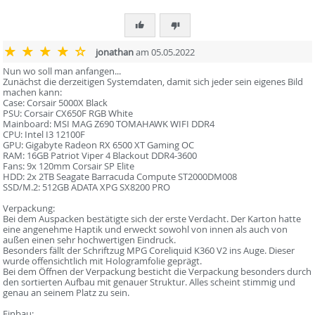
jonathan
am 05.05.2022
Nun wo soll man anfangen...
Zunächst die derzeitigen Systemdaten, damit sich jeder sein eigenes Bild
machen kann:
Case: Corsair 5000X Black
PSU: Corsair CX650F RGB White
Mainboard: MSI MAG Z690 TOMAHAWK WIFI DDR4
CPU: Intel I3 12100F
GPU: Gigabyte Radeon RX 6500 XT Gaming OC
RAM: 16GB Patriot Viper 4 Blackout DDR4-3600
Fans: 9x 120mm Corsair SP Elite
HDD: 2x 2TB Seagate Barracuda Compute ST2000DM008
SSD/M.2: 512GB ADATA XPG SX8200 PRO
Verpackung:
Bei dem Auspacken bestätigte sich der erste Verdacht. Der Karton hatte
eine angenehme Haptik und erweckt sowohl von innen als auch von
außen einen sehr hochwertigen Eindruck.
Besonders fällt der Schriftzug MPG Coreliquid K360 V2 ins Auge. Dieser
wurde offensichtlich mit Hologramfolie geprägt.
Bei dem Öffnen der Verpackung besticht die Verpackung besonders durch
den sortierten Aufbau mit genauer Struktur. Alles scheint stimmig und
genau an seinem Platz zu sein.
Einbau: