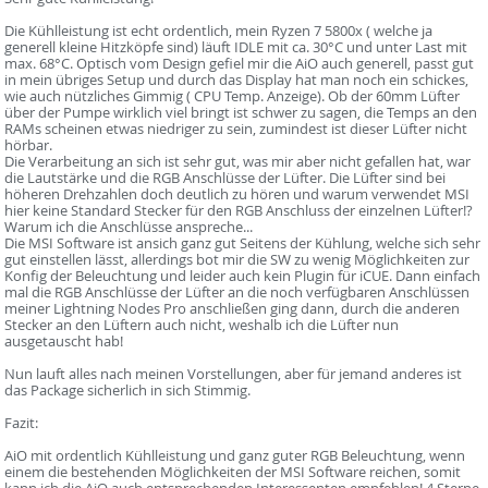
Die Kühlleistung ist echt ordentlich, mein Ryzen 7 5800x ( welche ja
generell kleine Hitzköpfe sind) läuft IDLE mit ca. 30°C und unter Last mit
max. 68°C. Optisch vom Design gefiel mir die AiO auch generell, passt gut
in mein übriges Setup und durch das Display hat man noch ein schickes,
wie auch nützliches Gimmig ( CPU Temp. Anzeige). Ob der 60mm Lüfter
über der Pumpe wirklich viel bringt ist schwer zu sagen, die Temps an den
RAMs scheinen etwas niedriger zu sein, zumindest ist dieser Lüfter nicht
hörbar.
Die Verarbeitung an sich ist sehr gut, was mir aber nicht gefallen hat, war
die Lautstärke und die RGB Anschlüsse der Lüfter. Die Lüfter sind bei
höheren Drehzahlen doch deutlich zu hören und warum verwendet MSI
hier keine Standard Stecker für den RGB Anschluss der einzelnen Lüfter!?
Warum ich die Anschlüsse anspreche...
Die MSI Software ist ansich ganz gut Seitens der Kühlung, welche sich sehr
gut einstellen lässt, allerdings bot mir die SW zu wenig Möglichkeiten zur
Konfig der Beleuchtung und leider auch kein Plugin für iCUE. Dann einfach
mal die RGB Anschlüsse der Lüfter an die noch verfügbaren Anschlüssen
meiner Lightning Nodes Pro anschließen ging dann, durch die anderen
Stecker an den Lüftern auch nicht, weshalb ich die Lüfter nun
ausgetauscht hab!
Nun lauft alles nach meinen Vorstellungen, aber für jemand anderes ist
das Package sicherlich in sich Stimmig.
Fazit:
AiO mit ordentlich Kühlleistung und ganz guter RGB Beleuchtung, wenn
einem die bestehenden Möglichkeiten der MSI Software reichen, somit
kann ich die AiO auch entsprechenden Interessenten empfehlen! 4 Sterne