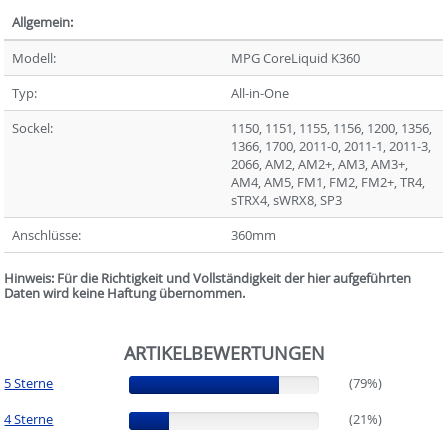
Allgemein:
Modell:
MPG CoreLiquid K360
Typ:
All-in-One
Sockel:
1150, 1151, 1155, 1156, 1200, 1356,
1366, 1700, 2011-0, 2011-1, 2011-3,
2066, AM2, AM2+, AM3, AM3+,
AM4, AM5, FM1, FM2, FM2+, TR4,
sTRX4, sWRX8, SP3
Anschlüsse:
360mm
Hinweis: Für die Richtigkeit und Vollständigkeit der hier aufgeführten
Daten wird keine Haftung übernommen.
ARTIKELBEWERTUNGEN
5 Sterne
(79%)
(79%)
4 Sterne
(21%)
(21%)