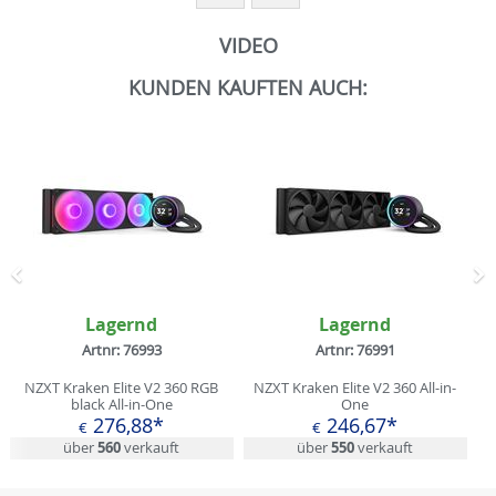
VIDEO
KUNDEN KAUFTEN AUCH:
Zurück
N
Lagernd
Lagernd
Artnr: 76993
Artnr: 76991
NZXT Kraken Elite V2 360 RGB
NZXT Kraken Elite V2 360 All-in-
black All-in-One
One
276,88*
246,67*
€
€
über
560
verkauft
über
550
verkauft