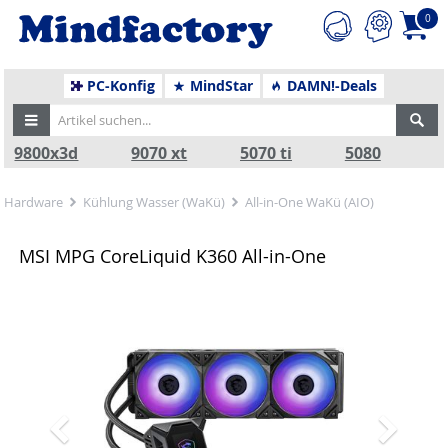
0
PC-Konfig
MindStar
DAMN!-Deals
9800x3d
9070 xt
5070 ti
5080
Hardware
Kühlung Wasser (WaKü)
All-in-One WaKü (AIO)
MSI MPG CoreLiquid K360 All-in-One
Zurück
Nä