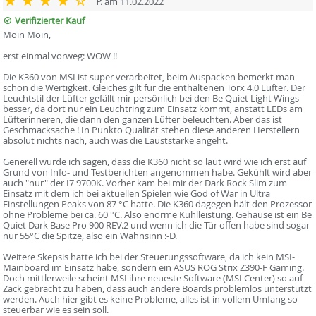
P.
am 11.02.2022
Verifizierter Kauf
Moin Moin,
erst einmal vorweg: WOW !!
Die K360 von MSI ist super verarbeitet, beim Auspacken bemerkt man
schon die Wertigkeit. Gleiches gilt für die enthaltenen Torx 4.0 Lüfter. Der
Leuchtstil der Lüfter gefällt mir persönlich bei den Be Quiet Light Wings
besser, da dort nur ein Leuchtring zum Einsatz kommt, anstatt LEDs am
Lüfterinneren, die dann den ganzen Lüfter beleuchten. Aber das ist
Geschmacksache ! In Punkto Qualität stehen diese anderen Herstellern
absolut nichts nach, auch was die Lauststärke angeht.
Generell würde ich sagen, dass die K360 nicht so laut wird wie ich erst auf
Grund von Info- und Testberichten angenommen habe. Gekühlt wird aber
auch "nur" der I7 9700K. Vorher kam bei mir der Dark Rock Slim zum
Einsatz mit dem ich bei aktuellen Spielen wie God of War in Ultra
Einstellungen Peaks von 87 °C hatte. Die K360 dagegen hält den Prozessor
ohne Probleme bei ca. 60 °C. Also enorme Kühlleistung. Gehäuse ist ein Be
Quiet Dark Base Pro 900 REV.2 und wenn ich die Tür offen habe sind sogar
nur 55°C die Spitze, also ein Wahnsinn :-D.
Weitere Skepsis hatte ich bei der Steuerungssoftware, da ich kein MSI-
Mainboard im Einsatz habe, sondern ein ASUS ROG Strix Z390-F Gaming.
Doch mittlerweile scheint MSI ihre neueste Software (MSI Center) so auf
Zack gebracht zu haben, dass auch andere Boards problemlos unterstützt
werden. Auch hier gibt es keine Probleme, alles ist in vollem Umfang so
steuerbar wie es sein soll.