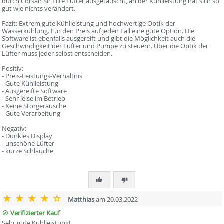
durch Corsair SP Elite Lüfter ausgetauscht, an der Kühlleistung hat sich so
gut wie nichts verändert.
Fazit: Extrem gute Kühlleistung und hochwertige Optik der
Wasserkühlung. Für den Preis auf jeden Fall eine gute Option. Die
Software ist ebenfalls ausgereift und gibt die Möglichkeit auch die
Geschwindigkeit der Lüfter und Pumpe zu steuern. Über die Optik der
Lüfter muss jeder selbst entscheiden.
Positiv:
- Preis-Leistungs-Verhältnis
- Gute Kühlleistung
- Ausgereifte Software
- Sehr leise im Betrieb
- Keine Störgeräusche
- Gute Verarbeitung
Negativ:
- Dunkles Display
- unschöne Lüfter
- kurze Schläuche
Matthias
am 20.03.2022
Verifizierter Kauf
Sehr gute Kühlleistung!