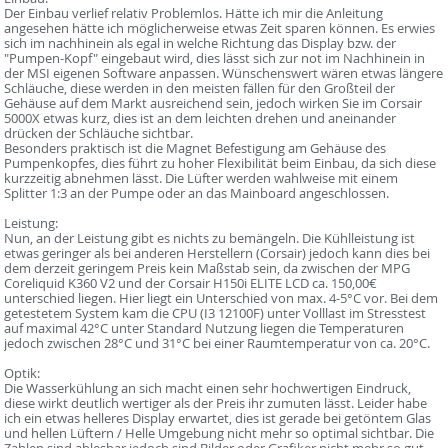
Der Einbau verlief relativ Problemlos. Hätte ich mir die Anleitung
angesehen hätte ich möglicherweise etwas Zeit sparen können. Es erwies
sich im nachhinein als egal in welche Richtung das Display bzw. der
"Pumpen-Kopf" eingebaut wird, dies lässt sich zur not im Nachhinein in
der MSI eigenen Software anpassen. Wünschenswert wären etwas längere
Schläuche, diese werden in den meisten fällen für den Großteil der
Gehäuse auf dem Markt ausreichend sein, jedoch wirken Sie im Corsair
5000X etwas kurz, dies ist an dem leichten drehen und aneinander
drücken der Schläuche sichtbar.
Besonders praktisch ist die Magnet Befestigung am Gehäuse des
Pumpenkopfes, dies führt zu hoher Flexibilität beim Einbau, da sich diese
kurzzeitig abnehmen lässt. Die Lüfter werden wahlweise mit einem
Splitter 1:3 an der Pumpe oder an das Mainboard angeschlossen.
Leistung:
Nun, an der Leistung gibt es nichts zu bemängeln. Die Kühlleistung ist
etwas geringer als bei anderen Herstellern (Corsair) jedoch kann dies bei
dem derzeit geringem Preis kein Maßstab sein, da zwischen der MPG
Coreliquid K360 V2 und der Corsair H150i ELITE LCD ca. 150,00€
unterschied liegen. Hier liegt ein Unterschied von max. 4-5°C vor. Bei dem
getestetem System kam die CPU (I3 12100F) unter Volllast im Stresstest
auf maximal 42°C unter Standard Nutzung liegen die Temperaturen
jedoch zwischen 28°C und 31°C bei einer Raumtemperatur von ca. 20°C.
Optik:
Die Wasserkühlung an sich macht einen sehr hochwertigen Eindruck,
diese wirkt deutlich wertiger als der Preis ihr zumuten lässt. Leider habe
ich ein etwas helleres Display erwartet, dies ist gerade bei getöntem Glas
und hellen Lüftern / Helle Umgebung nicht mehr so optimal sichtbar. Die