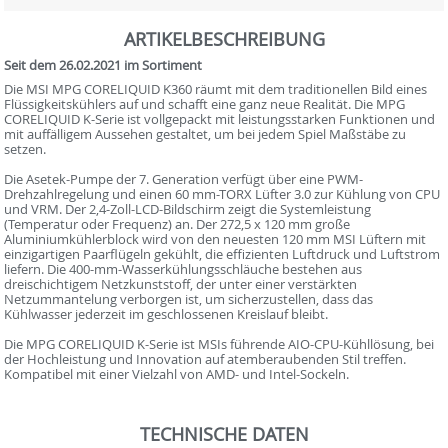
ARTIKELBESCHREIBUNG
Seit dem 26.02.2021 im Sortiment
Die MSI MPG CORELIQUID K360 räumt mit dem traditionellen Bild eines
Flüssigkeitskühlers auf und schafft eine ganz neue Realität. Die MPG
CORELIQUID K-Serie ist vollgepackt mit leistungsstarken Funktionen und
mit auffälligem Aussehen gestaltet, um bei jedem Spiel Maßstäbe zu
setzen.
Die Asetek-Pumpe der 7. Generation verfügt über eine PWM-
Drehzahlregelung und einen 60 mm-TORX Lüfter 3.0 zur Kühlung von CPU
und VRM. Der 2,4-Zoll-LCD-Bildschirm zeigt die Systemleistung
(Temperatur oder Frequenz) an. Der 272,5 x 120 mm große
Aluminiumkühlerblock wird von den neuesten 120 mm MSI Lüftern mit
einzigartigen Paarflügeln gekühlt, die effizienten Luftdruck und Luftstrom
liefern. Die 400-mm-Wasserkühlungsschläuche bestehen aus
dreischichtigem Netzkunststoff, der unter einer verstärkten
Netzummantelung verborgen ist, um sicherzustellen, dass das
Kühlwasser jederzeit im geschlossenen Kreislauf bleibt.
Die MPG CORELIQUID K-Serie ist MSIs führende AIO-CPU-Kühllösung, bei
der Hochleistung und Innovation auf atemberaubenden Stil treffen.
Kompatibel mit einer Vielzahl von AMD- und Intel-Sockeln.
TECHNISCHE DATEN