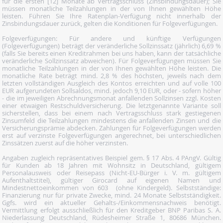
für die ersten [12] Monate ab Vertragsschluss (Zinsbindungsdauer); Sie
müssen monatliche Teilzahlungen in der von Ihnen gewählten Höhe
leisten. Führen Sie Ihre Ratenplan-Verfügung nicht innerhalb der
Zinsbindungsdauer zurück, gelten die Konditionen für Folgeverfügungen.
Folgeverfügungen: Für andere und künftige Verfügungen
(Folgeverfügungen) beträgt der veränderliche Sollzinssatz (jährlich) 6,69 %
(falls Sie bereits einen Kreditrahmen bei uns haben, kann der tatsächliche
veränderliche Sollzinssatz abweichen). Für Folgeverfügungen müssen Sie
monatliche Teilzahlungen in der von Ihnen gewählten Höhe leisten. Die
monatliche Rate beträgt mind. 2,8 % des höchsten, jeweils nach dem
letzten vollständigen Ausgleich des Kontos erreichten und auf volle 100
EUR aufgerundeten Sollsaldos, mind. jedoch 9,10 EUR, oder - sofern höher
- die im jeweiligen Abrechnungsmonat anfallenden Sollzinsen zzgl. Kosten
einer etwaigen Restschuldversicherung. Die letztgenannte Variante soll
sicherstellen, dass bei einem nach Vertragsschluss stark gestiegenen
Zinsumfeld die Teilzahlungen mindestens die anfallenden Zinsen und die
Versicherungsprämie abdecken. Zahlungen für Folgeverfügungen werden
erst auf verzinste Folgeverfügungen angerechnet, bei unterschiedlichen
Zinssätzen zuerst auf die höher verzinsten.
Angaben zugleich repräsentatives Beispiel gem. § 17 Abs. 4 PAngV. Gültig
für Kunden ab 18 Jahren mit Wohnsitz in Deutschland, gültigem
Personalausweis oder Reisepass (Nicht-EU-Bürger i. V. m. gültigem
Aufenthaltstitel), gültiger Girocard auf eigenen Namen und
Mindestnettoeinkommen von 603  (ohne Kindergeld). Selbstständige:
Finanzierung nur für private Zwecke, mind. 24 Monate Selbstständigkeit.
Ggfs. wird ein aktueller Gehalts-/Einkommensnachweis benötigt.
Vermittlung erfolgt ausschließlich für den Kreditgeber BNP Paribas S. A.
Niederlassung Deutschland, Rüdesheimer Straße 1, 80686 München.