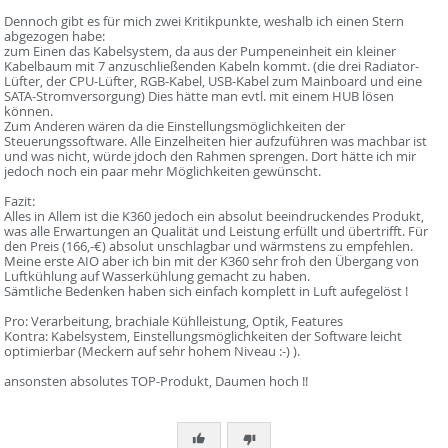
Dennoch gibt es für mich zwei Kritikpunkte, weshalb ich einen Stern
abgezogen habe:
zum Einen das Kabelsystem, da aus der Pumpeneinheit ein kleiner
Kabelbaum mit 7 anzuschließenden Kabeln kommt. (die drei Radiator-
Lüfter, der CPU-Lüfter, RGB-Kabel, USB-Kabel zum Mainboard und eine
SATA-Stromversorgung) Dies hätte man evtl. mit einem HUB lösen
können.
Zum Anderen wären da die Einstellungsmöglichkeiten der
Steuerungssoftware. Alle Einzelheiten hier aufzuführen was machbar ist
und was nicht, würde jdoch den Rahmen sprengen. Dort hätte ich mir
jedoch noch ein paar mehr Möglichkeiten gewünscht.
Fazit:
Alles in Allem ist die K360 jedoch ein absolut beeindruckendes Produkt,
was alle Erwartungen an Qualität und Leistung erfüllt und übertrifft. Für
den Preis (166,-€) absolut unschlagbar und wärmstens zu empfehlen.
Meine erste AIO aber ich bin mit der K360 sehr froh den Übergang von
Luftkühlung auf Wasserkühlung gemacht zu haben.
Sämtliche Bedenken haben sich einfach komplett in Luft aufegelöst !
Pro: Verarbeitung, brachiale Kühlleistung, Optik, Features
Kontra: Kabelsystem, Einstellungsmöglichkeiten der Software leicht
optimierbar (Meckern auf sehr hohem Niveau :-) ).
ansonsten absolutes TOP-Produkt, Daumen hoch !!