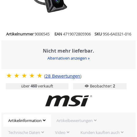
Artikelnummer
9006545
EAN
4719072805906
SKU
9S6-6A0321-016
Nicht mehr lieferbar.
Alternativen anzeigen »
(
28
Bewertungen
)
über
460
verkauft
Beobachter:
2
Artikelinformation
Artikelbewertungen
Technische Daten
Video
Kunden kauften auch