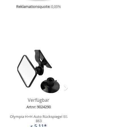
Reklamationsquote:
0,00%
Nächstes
Verfügbar
Artnr: 9024290
Olympia H+H Auto Rückspiegel BS
863
5,11*
€