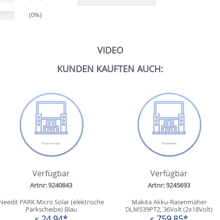
(0%)
VIDEO
KUNDEN KAUFTEN AUCH:
Verfügbar
Verfügbar
Artnr: 9240843
Artnr: 9245693
Needit PARK Micro Solar (elektrische
Makita Akku-Rasenmäher
Parkscheibe) Blau
DLM539PT2, 36Volt (2x18Volt)
(blau/schwarz, 2x Li-Ionen Akku
24,94*
759,85*
€
€