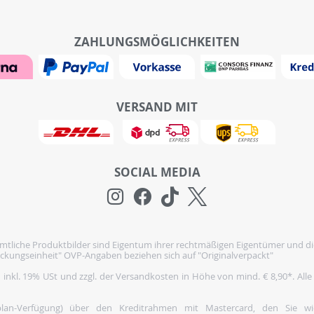
ZAHLUNGSMÖGLICHKEITEN
VERSAND MIT
SOCIAL MEDIA
tliche Produktbilder sind Eigentum ihrer rechtmäßigen Eigentümer und di
ckungseinheit" OVP-Angaben beziehen sich auf "Originalverpackt"
h inkl. 19% USt und zzgl. der Versandkosten in Höhe von mind. € 8,90*. Alle
nplan-Verfügung) über den Kreditrahmen mit Mastercard, den Sie 