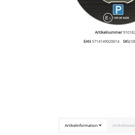
Artikelnummer
91018
EAN
5714149020014
SKU
D
Artikelinformation
Artikelbewe