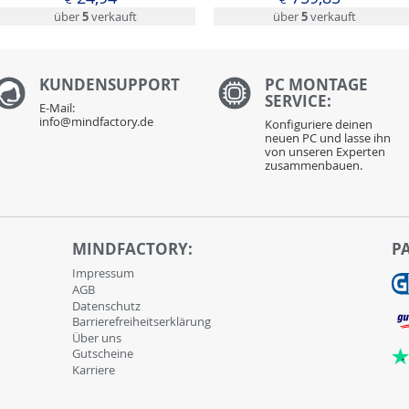
5,0Ah, mit Radantrieb)
über
5
verkauft
über
5
verkauft
KUNDENS
UPPORT
PC MONTAGE
SERVICE:
E-Mail:
info@mindfactory.de
Konfiguriere deinen
neuen PC und lasse ihn
von unseren Experten
zusammenbauen.
MINDFACTORY:
P
Impressum
AGB
Datenschutz
Barrierefreiheitserklärung
Über uns
Gutscheine
Karriere