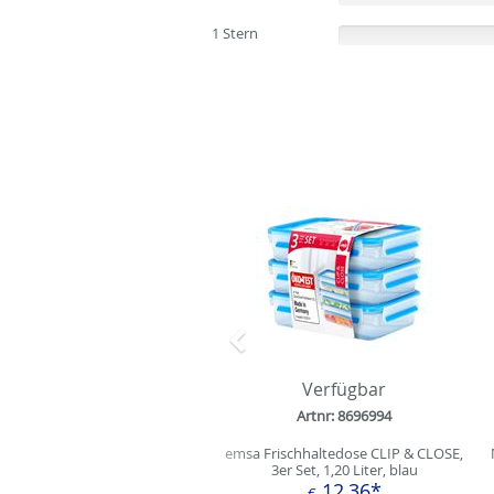
1 Stern
(0%)
Zurück
Verfügbar
Artnr: 8696994
emsa Frischhaltedose CLIP & CLOSE,
3er Set, 1,20 Liter, blau
12,36*
€