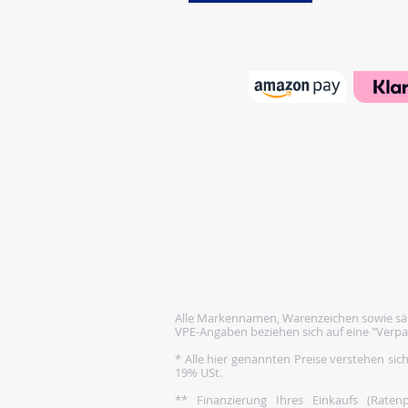
Alle Markennamen, Warenzeichen sowie säm
VPE-Angaben beziehen sich auf eine "Verpa
* Alle hier genannten Preise verstehen sic
19% USt.
** Finanzierung Ihres Einkaufs (Rate