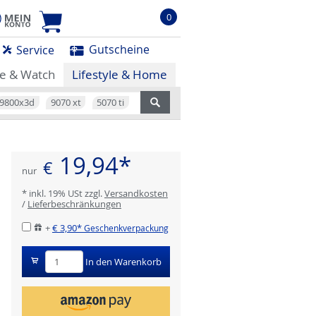
0
Gutscheine
Service
e & Watch
Lifestyle & Home
9800x3d
9070 xt
5070 ti
19,94*
€
nur
* inkl. 19% USt zzgl.
Versandkosten
/
Lieferbeschränkungen
+
€ 3,90*
Geschenkverpackung
In den Warenkorb