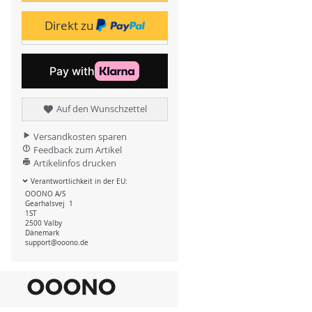
Direkt zu
Auf den Wunschzettel
Versandkosten sparen
Feedback zum Artikel
Artikelinfos drucken
Verantwortlichkeit in der EU:
OOONO A/S
Gearhalsvej 1
1ST
2500 Valby
Dänemark
support@ooono.de