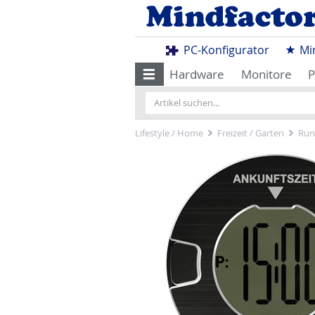
PC-Konfigurator
Mi
Hardware
Monitore
P
Lifestyle / Home
Freizeit / Garten
Run