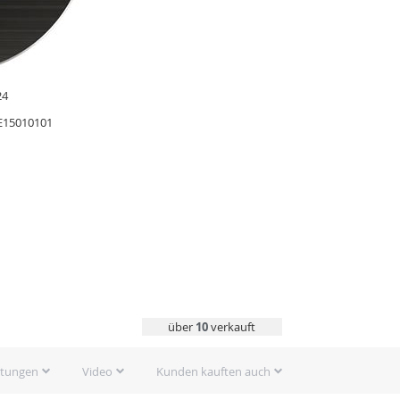
24
E15010101
über
10
verkauft
rtungen
Video
Kunden kauften auch