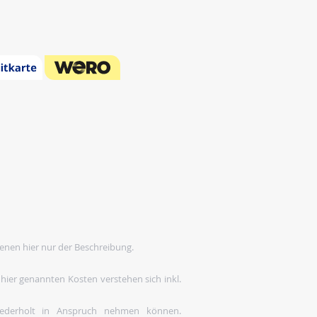
enen hier nur der Beschreibung.
 hier genannten Kosten verstehen sich inkl.
wiederholt in Anspruch nehmen können.