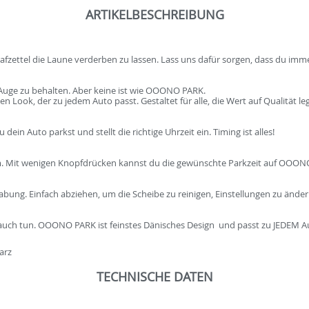
ARTIKELBESCHREIBUNG
afzettel die Laune verderben zu lassen. Lass uns dafür sorgen, dass du imme
im Auge zu behalten. Aber keine ist wie OOONO PARK.
n Look, der zu jedem Auto passt. Gestaltet für alle, die Wert auf Qualität le
n Auto parkst und stellt die richtige Uhrzeit ein. Timing ist alles!
m. Mit wenigen Knopfdrücken kannst du die gewünschte Parkzeit auf OOONO
bung. Einfach abziehen, um die Scheibe zu reinigen, Einstellungen zu änder
 auch tun. OOONO PARK ist feinstes Dänisches Design  und passt zu JEDEM Au
arz
TECHNISCHE DATEN