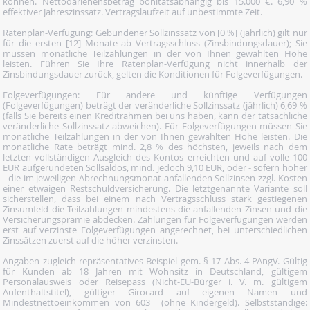
können. Nettodarlehensbetrag bonitätsabhängig bis 15.000 €. 6,90 %
effektiver Jahreszinssatz. Vertragslaufzeit auf unbestimmte Zeit.
Ratenplan-Verfügung: Gebundener Sollzinssatz von [0 %] (jährlich) gilt nur
für die ersten [12] Monate ab Vertragsschluss (Zinsbindungsdauer); Sie
müssen monatliche Teilzahlungen in der von Ihnen gewählten Höhe
leisten. Führen Sie Ihre Ratenplan-Verfügung nicht innerhalb der
Zinsbindungsdauer zurück, gelten die Konditionen für Folgeverfügungen.
Folgeverfügungen: Für andere und künftige Verfügungen
(Folgeverfügungen) beträgt der veränderliche Sollzinssatz (jährlich) 6,69 %
(falls Sie bereits einen Kreditrahmen bei uns haben, kann der tatsächliche
veränderliche Sollzinssatz abweichen). Für Folgeverfügungen müssen Sie
monatliche Teilzahlungen in der von Ihnen gewählten Höhe leisten. Die
monatliche Rate beträgt mind. 2,8 % des höchsten, jeweils nach dem
letzten vollständigen Ausgleich des Kontos erreichten und auf volle 100
EUR aufgerundeten Sollsaldos, mind. jedoch 9,10 EUR, oder - sofern höher
- die im jeweiligen Abrechnungsmonat anfallenden Sollzinsen zzgl. Kosten
einer etwaigen Restschuldversicherung. Die letztgenannte Variante soll
sicherstellen, dass bei einem nach Vertragsschluss stark gestiegenen
Zinsumfeld die Teilzahlungen mindestens die anfallenden Zinsen und die
Versicherungsprämie abdecken. Zahlungen für Folgeverfügungen werden
erst auf verzinste Folgeverfügungen angerechnet, bei unterschiedlichen
Zinssätzen zuerst auf die höher verzinsten.
Angaben zugleich repräsentatives Beispiel gem. § 17 Abs. 4 PAngV. Gültig
für Kunden ab 18 Jahren mit Wohnsitz in Deutschland, gültigem
Personalausweis oder Reisepass (Nicht-EU-Bürger i. V. m. gültigem
Aufenthaltstitel), gültiger Girocard auf eigenen Namen und
Mindestnettoeinkommen von 603  (ohne Kindergeld). Selbstständige: