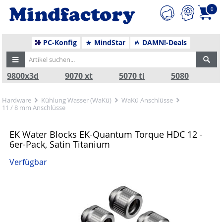
0
PC-Konfig
MindStar
DAMN!-Deals
9800x3d
9070 xt
5070 ti
5080
Hardware
Kühlung Wasser (WaKü)
WaKü Anschlüsse
11 / 8 mm Anschlüsse
EK Water Blocks EK-Quantum Torque HDC 12 -
6er-Pack, Satin Titanium
Verfügbar
Zurück
Nä