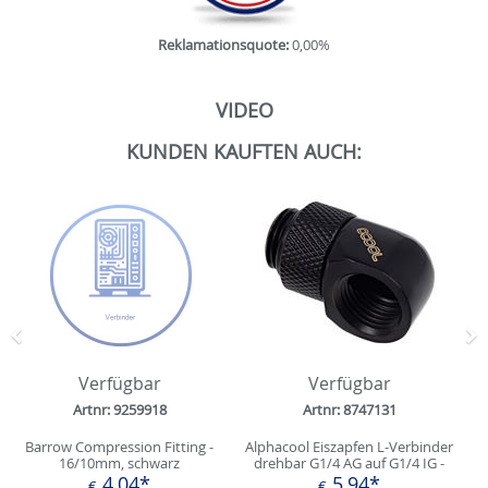
Reklamationsquote:
0,00%
VIDEO
KUNDEN KAUFTEN AUCH:
Zurück
N
Verfügbar
Verfügbar
Artnr: 9259918
Artnr: 8747131
Barrow Compression Fitting -
Alphacool Eiszapfen L-Verbinder
16/10mm, schwarz
drehbar G1/4 AG auf G1/4 IG -
Deep Black
4,04*
5,94*
€
€