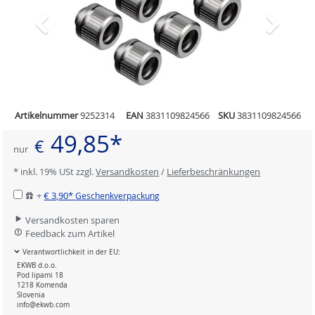
Artikelnummer
9252314
EAN
3831109824566
SKU
3831109824566
49,85*
€
nur
* inkl. 19% USt zzgl.
Versandkosten
/
Lieferbeschränkungen
+
€ 3,90*
Geschenkverpackung
Versandkosten sparen
Feedback zum Artikel
Verantwortlichkeit in der EU:
EKWB d.o.o.
Pod lipami 18
1218 Komenda
Slovenia
info@ekwb.com