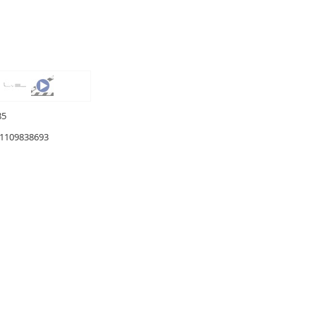
85
1109838693