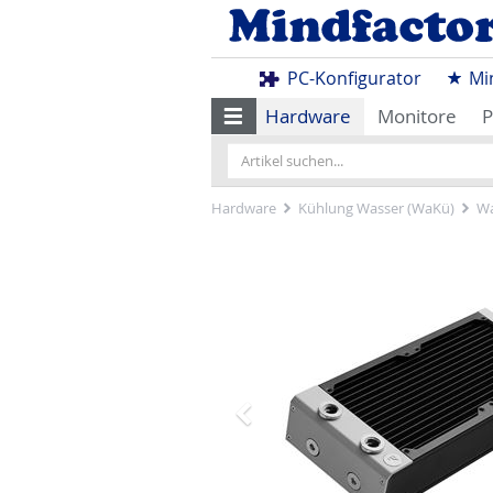
PC-Konfigurator
Mi
Hardware
Monitore
P
Hardware
Kühlung Wasser (WaKü)
Wa
Zurück