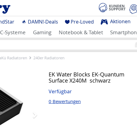
Aktionen
ndStar
DAMN!-Deals
Pre-Loved
C-Systeme
Gaming
Notebook & Tablet
Smartphon
Kü Radiatoren
240er Radiatoren
Nächstes
EK Water Blocks EK-Quantum
Surface X240M  schwarz
Verfügbar
0 Bewertungen