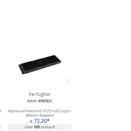
Nächstes
Verfügbar
Artnr: 8980831
r
Alphacool NexXxoS ST25 Full Copper
360mm Radiator
72,20*
€
über
100
verkauft