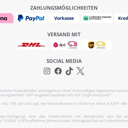
ZAHLUNGSMÖGLICHKEITEN
VERSAND MIT
SOCIAL MEDIA
tliche Produktbilder sind Eigentum ihrer rechtmäßigen Eigentümer und di
ckungseinheit" OVP-Angaben beziehen sich auf "Originalverpackt"
h inkl. 19% USt und zzgl. der Versandkosten in Höhe von mind. € 8,90*. Alle
nplan-Verfügung) über den Kreditrahmen mit Mastercard, den Sie 
5.000 €. 6,90 % effektiver Jahreszinssatz. Vertragslaufzeit auf unbestimmte