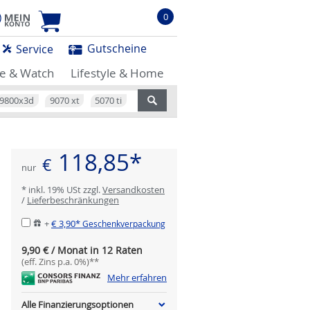
0
Gutscheine
Service
e & Watch
Lifestyle & Home
9800x3d
9070 xt
5070 ti
118,85*
€
nur
* inkl. 19% USt zzgl.
Versandkosten
/
Lieferbeschränkungen
+
€ 3,90*
Geschenkverpackung
9,90 € / Monat in 12 Raten
(eff. Zins p.a. 0%)**
Mehr erfahren
Alle Finanzierungsoptionen