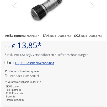
Artikelnummer
9079337
EAN
3831109861783
SKU
3831109861783
13,85*
€
nur
* inkl. 19% USt zzgl.
Versandkosten
/
Lieferbeschränkungen
+
€ 3,90*
Geschenkverpackung
Versandkosten sparen
Feedback zum Artikel
Verantwortlichkeit in der EU:
EKWB d.o.o.
Pod lipami 18
1218 Komenda
Slovenia
info@ekwb.com