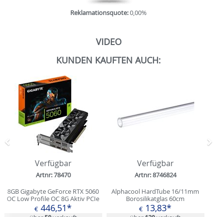
Reklamationsquote:
0,00%
VIDEO
KUNDEN KAUFTEN AUCH:
Zurück
N
Verfügbar
Verfügbar
Artnr: 78470
Artnr: 8746824
8GB Gigabyte GeForce RTX 5060
Alphacool HardTube 16/11mm
OC Low Profile OC 8G Aktiv PCIe
Borosilikatglas 60cm
5.0 x16 (x8) (Retail)
446,51*
13,83*
€
€