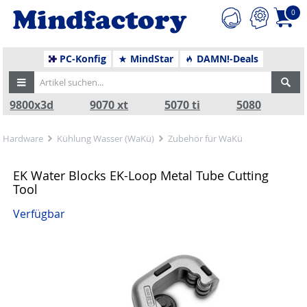
0
PC-Konfig
MindStar
DAMN!-Deals
9800x3d
9070 xt
5070 ti
5080
Hardware
Kühlung Wasser (WaKü)
Zubehör für WaKü
EK Water Blocks EK-Loop Metal Tube Cutting
Tool
Verfügbar
Zurück
Nä