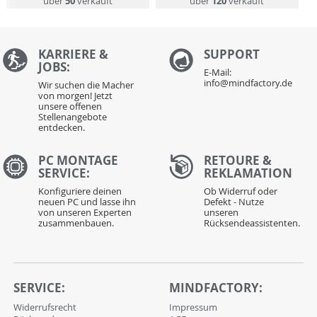
über
50
verkauft
über
120
verkauft
KARRIERE &
S
UPPORT
JOBS:
E-Mail:
info@mindfactory.de
Wir suchen die Macher
von morgen! Jetzt
unsere offenen
Stellenangebote
entdecken.
PC MONTAGE
RETOURE &
SERVICE:
REKLAMATION
Konfiguriere deinen
Ob Widerruf oder
neuen PC und lasse ihn
Defekt - Nutze
von unseren Experten
unseren
zusammenbauen.
Rücksendeassistenten.
SERVICE:
MINDFACTORY:
Widerrufsrecht
Impressum