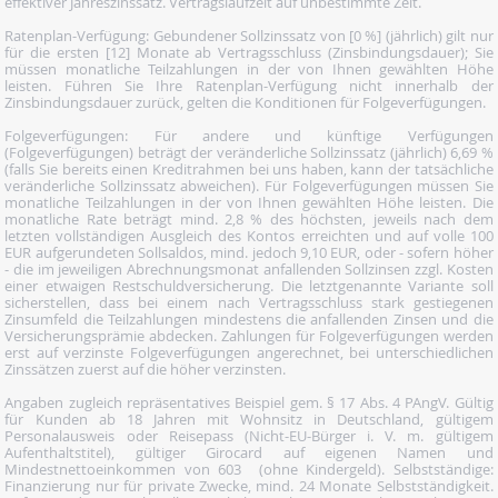
effektiver Jahreszinssatz. Vertragslaufzeit auf unbestimmte Zeit.
Ratenplan-Verfügung: Gebundener Sollzinssatz von [0 %] (jährlich) gilt nur
für die ersten [12] Monate ab Vertragsschluss (Zinsbindungsdauer); Sie
müssen monatliche Teilzahlungen in der von Ihnen gewählten Höhe
leisten. Führen Sie Ihre Ratenplan-Verfügung nicht innerhalb der
Zinsbindungsdauer zurück, gelten die Konditionen für Folgeverfügungen.
Folgeverfügungen: Für andere und künftige Verfügungen
(Folgeverfügungen) beträgt der veränderliche Sollzinssatz (jährlich) 6,69 %
(falls Sie bereits einen Kreditrahmen bei uns haben, kann der tatsächliche
veränderliche Sollzinssatz abweichen). Für Folgeverfügungen müssen Sie
monatliche Teilzahlungen in der von Ihnen gewählten Höhe leisten. Die
monatliche Rate beträgt mind. 2,8 % des höchsten, jeweils nach dem
letzten vollständigen Ausgleich des Kontos erreichten und auf volle 100
EUR aufgerundeten Sollsaldos, mind. jedoch 9,10 EUR, oder - sofern höher
- die im jeweiligen Abrechnungsmonat anfallenden Sollzinsen zzgl. Kosten
einer etwaigen Restschuldversicherung. Die letztgenannte Variante soll
sicherstellen, dass bei einem nach Vertragsschluss stark gestiegenen
Zinsumfeld die Teilzahlungen mindestens die anfallenden Zinsen und die
Versicherungsprämie abdecken. Zahlungen für Folgeverfügungen werden
erst auf verzinste Folgeverfügungen angerechnet, bei unterschiedlichen
Zinssätzen zuerst auf die höher verzinsten.
Angaben zugleich repräsentatives Beispiel gem. § 17 Abs. 4 PAngV. Gültig
für Kunden ab 18 Jahren mit Wohnsitz in Deutschland, gültigem
Personalausweis oder Reisepass (Nicht-EU-Bürger i. V. m. gültigem
Aufenthaltstitel), gültiger Girocard auf eigenen Namen und
Mindestnettoeinkommen von 603  (ohne Kindergeld). Selbstständige:
Finanzierung nur für private Zwecke, mind. 24 Monate Selbstständigkeit.