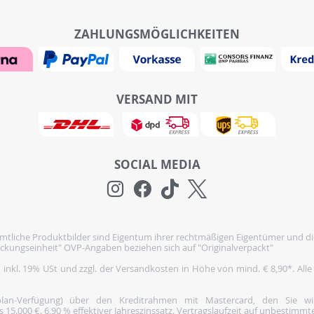
ZAHLUNGSMÖGLICHKEITEN
VERSAND MIT
SOCIAL MEDIA
tliche Produktbilder sind Eigentum ihrer rechtmäßigen Eigentümer und di
ckungseinheit" OVP-Angaben beziehen sich auf "Originalverpackt"
h inkl. 19% USt und zzgl. der Versandkosten in Höhe von mind. € 8,90*. Alle
nplan-Verfügung) über den Kreditrahmen mit Mastercard, den Sie 
5.000 €. 6,90 % effektiver Jahreszinssatz. Vertragslaufzeit auf unbestimmte