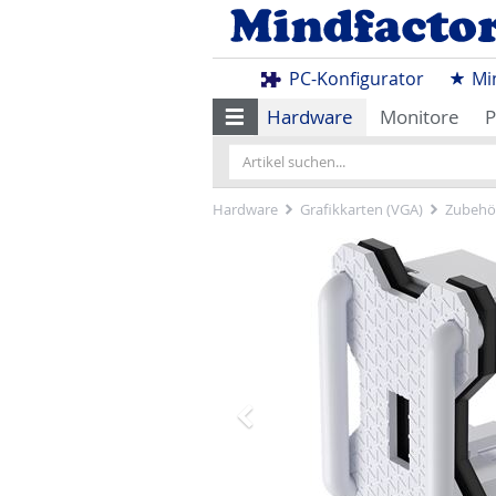
PC-Konfigurator
Mi
Hardware
Monitore
P
Hardware
Grafikkarten (VGA)
Zubehör
Zurück