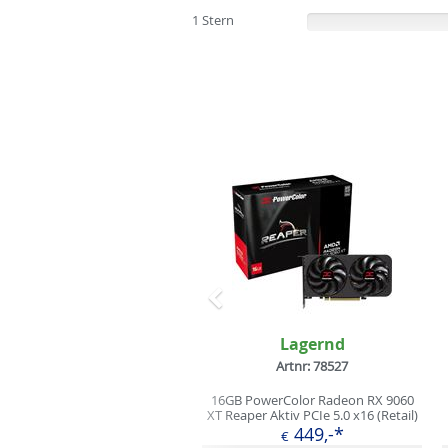
1 Stern
(0%)
Zurück
Lagernd
Artnr: 78527
16GB PowerColor Radeon RX 9060
XT Reaper Aktiv PCIe 5.0 x16 (Retail)
449,-*
€