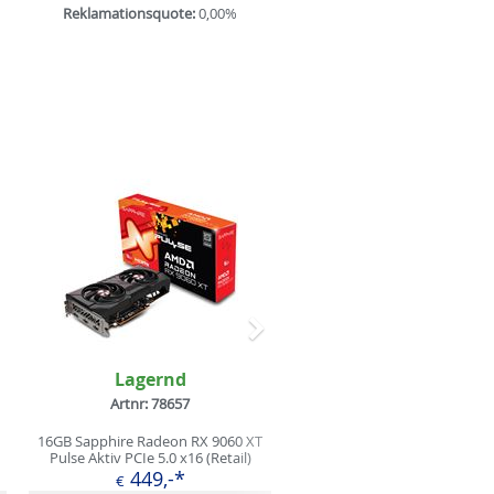
Reklamationsquote:
0,00%
Nächstes
Lagernd
Artnr: 78657
16GB Sapphire Radeon RX 9060 XT
Pulse Aktiv PCIe 5.0 x16 (Retail)
449,-*
€