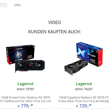
(0%)
VIDEO
KUNDEN KAUFTEN AUCH:
Lagernd
Lagernd
Artnr: 73797
Artnr: 74237
16GB PowerColor Radeon RX 9070
16GB Sapphire Radeon RX 9070 XT
XT Hellhound OC Aktiv PCIe 5.0 x16
Pulse Aktiv PCIe 5.0 x16 (Lite Retail)
(Retail)
779,-*
729,-*
€
€