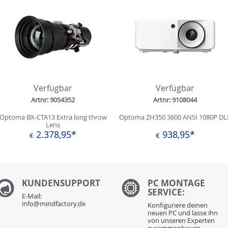
Verfügbar
Verfügbar
Artnr: 9054352
Artnr: 9108044
Optoma BX-CTA13 Extra long throw
Optoma ZH350 3600 ANSI 1080P DL
Lens
2.378,95*
938,95*
€
€
KUNDENS
UPPORT
PC MONTAGE
SERVICE:
E-Mail:
info@mindfactory.de
Konfiguriere deinen
neuen PC und lasse ihn
von unseren Experten