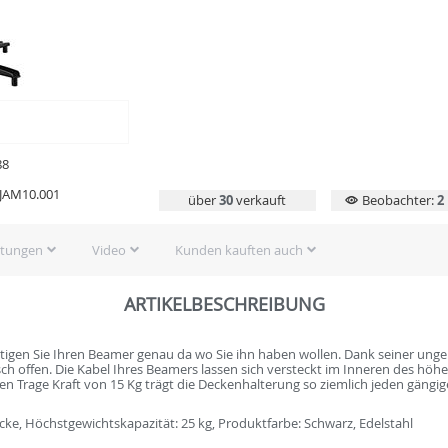
88
.JAM10.001
über
30
verkauft
Beobachter:
2
rtungen
Video
Kunden kauften auch
ARTIKELBESCHREIBUNG
igen Sie Ihren Beamer genau da wo Sie ihn haben wollen. Dank seiner ungem
ch offen. Die Kabel Ihres Beamers lassen sich versteckt im Inneren des höh
en Trage Kraft von 15 Kg trägt die Deckenhalterung so ziemlich jeden gängi
e, Höchstgewichtskapazität: 25 kg, Produktfarbe: Schwarz, Edelstahl