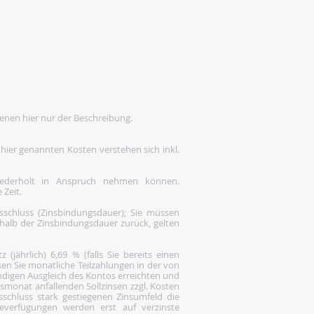
enen hier nur der Beschreibung.
 hier genannten Kosten verstehen sich inkl.
wiederholt in Anspruch nehmen können.
 Zeit.
gsschluss (Zinsbindungsdauer); Sie müssen
rhalb der Zinsbindungsdauer zurück, gelten
(jährlich) 6,69 % (falls Sie bereits einen
en Sie monatliche Teilzahlungen in der von
ändigen Ausgleich des Kontos erreichten und
gsmonat anfallenden Sollzinsen zzgl. Kosten
gsschluss stark gestiegenen Zinsumfeld die
everfügungen werden erst auf verzinste