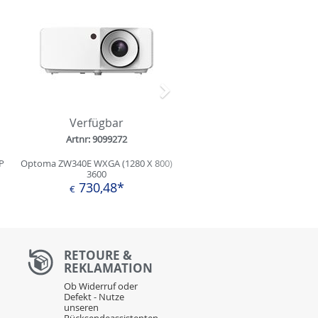
Nächstes
Verfügbar
Artnr: 9099272
P
Optoma ZW340E WXGA (1280 X 800)
3600
730,48*
€
RETOURE &
REKLAMATION
Ob Widerruf oder
Defekt - Nutze
unseren