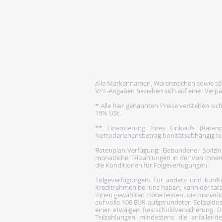
Alle Markennamen, Warenzeichen sowie säm
VPE-Angaben beziehen sich auf eine "Verpa
* Alle hier genannten Preise verstehen sic
19% USt.
** Finanzierung Ihres Einkaufs (Rate
Nettodarlehensbetrag bonitätsabhängig bis 1
Ratenplan-Verfügung: Gebundener Sollzins
monatliche Teilzahlungen in der von Ihnen
die Konditionen für Folgeverfügungen.
Folgeverfügungen: Für andere und künftige
Kreditrahmen bei uns haben, kann der tats
Ihnen gewählten Höhe leisten. Die monatlic
auf volle 100 EUR aufgerundeten Sollsaldos
einer etwaigen Restschuldversicherung. Di
Teilzahlungen mindestens die anfallen