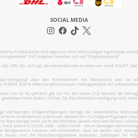
SOCIAL MEDIA
tliche Produktbilder sind Eigentum ihrer rechtmäßigen Eigentümer und di
ckungseinheit" OVP-Angaben beziehen sich auf "Originalverpackt"
h inkl. 19% USt und zzgl. der Versandkosten in Höhe von mind. € 8,90*. Alle
nplan-Verfügung) über den Kreditrahmen mit Mastercard, den Sie 
5.000 €. 6,90 % effektiver Jahreszinssatz. Vertragslaufzeit auf unbestimmte
satz von [0 %] (jährlich) gilt nur für die ersten [12] Monate ab Vertra
 gewählten Höhe leisten. Führen Sie Ihre Ratenplan-Verfügung nicht inne
 Verfügungen (Folgeverfügungen) beträgt der veränderliche Sollzinssatz 
ächliche veränderliche Sollzinssatz abweichen). Für Folgeverfügungen müss
he Rate beträgt mind. 2,8 % des höchsten, jeweils nach dem letzten vollst
, mind. jedoch 9,10 EUR, oder - sofern höher - die im jeweiligen Abrechnun
e letztgenannte Variante soll sicherstellen, dass bei einem nach Vertra
den Zinsen und die Versicherungsprämie abdecken. Zahlungen für Folg