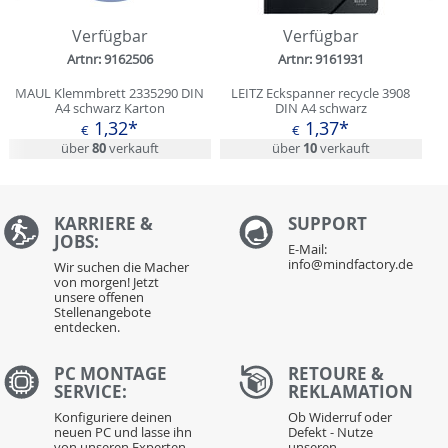
Zurück
N
Verfügbar
Verfügbar
Artnr: 9162506
Artnr: 9161931
MAUL Klemmbrett 2335290 DIN
LEITZ Eckspanner recycle 3908
A4 schwarz Karton
DIN A4 schwarz
1,32*
1,37*
€
€
über
80
verkauft
über
10
verkauft
KARRIERE &
S
UPPORT
JOBS:
E-Mail:
info@mindfactory.de
Wir suchen die Macher
von morgen! Jetzt
unsere offenen
Stellenangebote
entdecken.
PC MONTAGE
RETOURE &
SERVICE:
REKLAMATION
Konfiguriere deinen
Ob Widerruf oder
neuen PC und lasse ihn
Defekt - Nutze
von unseren Experten
unseren