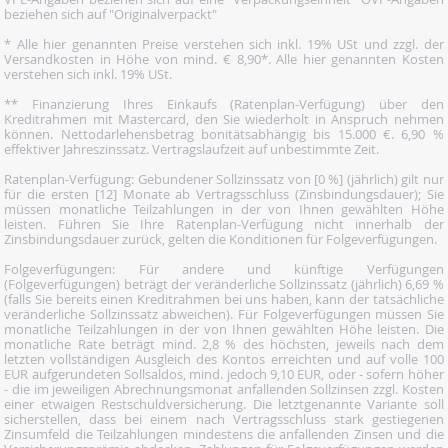
beziehen sich auf "Originalverpackt"
* Alle hier genannten Preise verstehen sich inkl. 19% USt und zzgl. der
Versandkosten in Höhe von mind. € 8,90*. Alle hier genannten Kosten
verstehen sich inkl. 19% USt.
** Finanzierung Ihres Einkaufs (Ratenplan-Verfügung) über den
Kreditrahmen mit Mastercard, den Sie wiederholt in Anspruch nehmen
können. Nettodarlehensbetrag bonitätsabhängig bis 15.000 €. 6,90 %
effektiver Jahreszinssatz. Vertragslaufzeit auf unbestimmte Zeit.
Ratenplan-Verfügung: Gebundener Sollzinssatz von [0 %] (jährlich) gilt nur
für die ersten [12] Monate ab Vertragsschluss (Zinsbindungsdauer); Sie
müssen monatliche Teilzahlungen in der von Ihnen gewählten Höhe
leisten. Führen Sie Ihre Ratenplan-Verfügung nicht innerhalb der
Zinsbindungsdauer zurück, gelten die Konditionen für Folgeverfügungen.
Folgeverfügungen: Für andere und künftige Verfügungen
(Folgeverfügungen) beträgt der veränderliche Sollzinssatz (jährlich) 6,69 %
(falls Sie bereits einen Kreditrahmen bei uns haben, kann der tatsächliche
veränderliche Sollzinssatz abweichen). Für Folgeverfügungen müssen Sie
monatliche Teilzahlungen in der von Ihnen gewählten Höhe leisten. Die
monatliche Rate beträgt mind. 2,8 % des höchsten, jeweils nach dem
letzten vollständigen Ausgleich des Kontos erreichten und auf volle 100
EUR aufgerundeten Sollsaldos, mind. jedoch 9,10 EUR, oder - sofern höher
- die im jeweiligen Abrechnungsmonat anfallenden Sollzinsen zzgl. Kosten
einer etwaigen Restschuldversicherung. Die letztgenannte Variante soll
sicherstellen, dass bei einem nach Vertragsschluss stark gestiegenen
Zinsumfeld die Teilzahlungen mindestens die anfallenden Zinsen und die