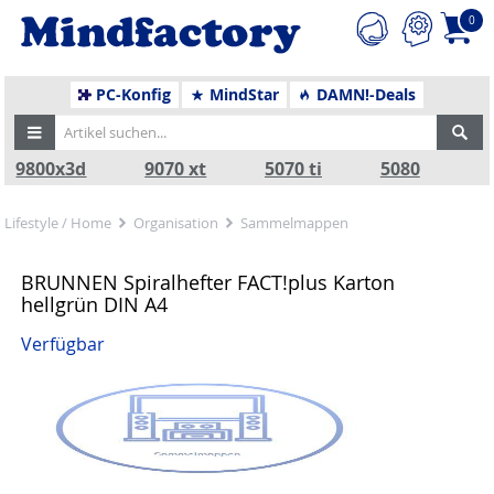
0
PC-Konfig
MindStar
DAMN!-Deals
9800x3d
9070 xt
5070 ti
5080
Lifestyle / Home
Organisation
Sammelmappen
BRUNNEN Spiralhefter FACT!plus Karton
hellgrün DIN A4
Verfügbar