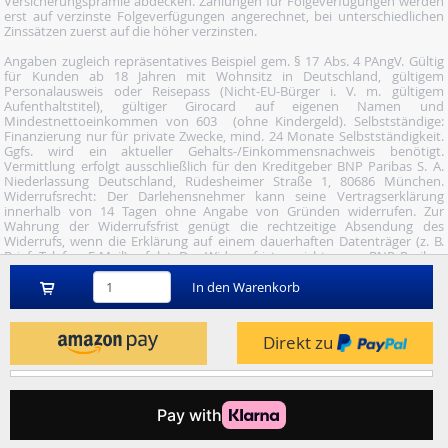
Versicherungsprämie abdecken. Zahlungen für Folgeverfügungen werden
erst auf verzinste Folgeverfügungen angerechnet, bei unterschiedlichen
Zinssätzen zuerst auf die höher verzinsten.
Angaben zugleich repräsentatives Beispiel gem. § 17 Abs. 4 PAngV. Gültig
für Kunden ab 18 Jahren mit Wohnsitz in Deutschland, gültigem
Personalausweis oder Reisepass (Nicht-EU-Bürger i. V. m. gültigem
Aufenthaltstitel), gültiger Girocard auf eigenen Namen und
Mindestnettoeinkommen von 603  (ohne Kindergeld). Selbstständige:
Finanzierung nur für private Zwecke, mind. 24 Monate Selbstständigkeit.
Ggfs. wird ein aktueller Gehalts-/Einkommensnachweis benötigt.
Vermittlung erfolgt ausschließlich für den Kreditgeber BNP Paribas S. A.
Niederlassung Deutschland, Rüdesheimer Straße 1, 80686 München.
Widerrufsrecht: Der Darlehensnehmer kann seine Vertragserklärung
innerhalb von 14 Tagen ohne Angabe von Gründen widerrufen. Zur
Wahrung der Widerrufsfrist genügt die rechtzeitige Absendung des
Widerrufs, wenn die Erklärung auf einem dauerhaften Datenträger (z. B.
Brief, Telefax, E-Mail) erfolgt. Der Widerruf ist zu richten an: BNP Paribas
S.A. Niederlassung Deutschland, Wuhanstraße 5, 47051 Duisburg (Fax: 02
03/34 69 54-09; Tel.: 02 03/34 69 54-02; E- Mail:
In den Warenkorb
widerruf@consorsfinanz.de).
Nutze unser Midnight-Shopping und bestelle versandkostenfrei.
Direkt zu
Genauere Infos findest du
hier
.
© 2026 by heise mindfactory gmbh