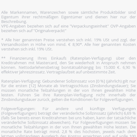
Alle Markennamen, Warenzeichen sowie sämtliche Produktbilder sind
Eigentum ihrer rechtmäßigen Eigentümer und dienen hier nur der
Beschreibung.
VPE-Angaben beziehen sich auf eine "Verpackungseinheit" OVP-Angaben
beziehen sich auf "Originalverpackt"
* Alle hier genannten Preise verstehen sich inkl. 19% USt und zzgl. der
Versandkosten in Höhe von mind. € 8,90*. Alle hier genannten Kosten
verstehen sich inkl. 19% USt.
** Finanzierung Ihres Einkaufs (Ratenplan-Verfügung) über den
Kreditrahmen mit Mastercard, den Sie wiederholt in Anspruch nehmen
können. Nettodarlehensbetrag bonitätsabhängig bis 15.000 €. 6,90 %
effektiver Jahreszinssatz. Vertragslaufzeit auf unbestimmte Zeit.
Ratenplan-Verfügung: Gebundener Sollzinssatz von [0 %] (jährlich) gilt nur
für die ersten [12] Monate ab Vertragsschluss (Zinsbindungsdauer); Sie
müssen monatliche Teilzahlungen in der von Ihnen gewählten Höhe
leisten. Führen Sie Ihre Ratenplan-Verfügung nicht innerhalb der
Zinsbindungsdauer zurück, gelten die Konditionen für Folgeverfügungen.
Folgeverfügungen: Für andere und künftige Verfügungen
(Folgeverfügungen) beträgt der veränderliche Sollzinssatz (jährlich) 6,69 %
(falls Sie bereits einen Kreditrahmen bei uns haben, kann der tatsächliche
veränderliche Sollzinssatz abweichen). Für Folgeverfügungen müssen Sie
monatliche Teilzahlungen in der von Ihnen gewählten Höhe leisten. Die
monatliche Rate beträgt mind. 2,8 % des höchsten, jeweils nach dem
letzten vollständigen Ausgleich des Kontos erreichten und auf volle 100