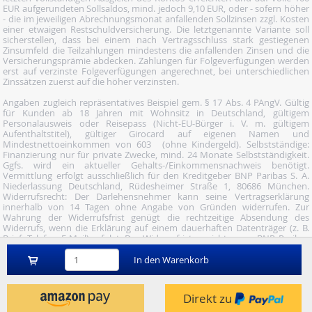
EUR aufgerundeten Sollsaldos, mind. jedoch 9,10 EUR, oder - sofern höher
- die im jeweiligen Abrechnungsmonat anfallenden Sollzinsen zzgl. Kosten
einer etwaigen Restschuldversicherung. Die letztgenannte Variante soll
sicherstellen, dass bei einem nach Vertragsschluss stark gestiegenen
Zinsumfeld die Teilzahlungen mindestens die anfallenden Zinsen und die
Versicherungsprämie abdecken. Zahlungen für Folgeverfügungen werden
erst auf verzinste Folgeverfügungen angerechnet, bei unterschiedlichen
Zinssätzen zuerst auf die höher verzinsten.
Angaben zugleich repräsentatives Beispiel gem. § 17 Abs. 4 PAngV. Gültig
für Kunden ab 18 Jahren mit Wohnsitz in Deutschland, gültigem
Personalausweis oder Reisepass (Nicht-EU-Bürger i. V. m. gültigem
Aufenthaltstitel), gültiger Girocard auf eigenen Namen und
Mindestnettoeinkommen von 603  (ohne Kindergeld). Selbstständige:
Finanzierung nur für private Zwecke, mind. 24 Monate Selbstständigkeit.
Ggfs. wird ein aktueller Gehalts-/Einkommensnachweis benötigt.
Vermittlung erfolgt ausschließlich für den Kreditgeber BNP Paribas S. A.
Niederlassung Deutschland, Rüdesheimer Straße 1, 80686 München.
Widerrufsrecht: Der Darlehensnehmer kann seine Vertragserklärung
innerhalb von 14 Tagen ohne Angabe von Gründen widerrufen. Zur
Wahrung der Widerrufsfrist genügt die rechtzeitige Absendung des
Widerrufs, wenn die Erklärung auf einem dauerhaften Datenträger (z. B.
Brief, Telefax, E-Mail) erfolgt. Der Widerruf ist zu richten an: BNP Paribas
S.A. Niederlassung Deutschland, Wuhanstraße 5, 47051 Duisburg (Fax: 02
03/34 69 54-09; Tel.: 02 03/34 69 54-02; E- Mail:
In den Warenkorb
widerruf@consorsfinanz.de).
Nutze unser Midnight-Shopping und bestelle versandkostenfrei.
Direkt zu
Genauere Infos findest du
hier
.