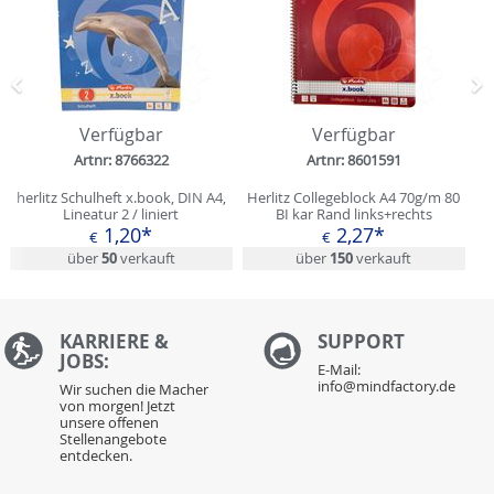
Zurück
N
Verfügbar
Verfügbar
Artnr: 8766322
Artnr: 8601591
herlitz Schulheft x.book, DIN A4,
Herlitz Collegeblock A4 70g/m 80
Lineatur 2 / liniert
BI kar Rand links+rechts
1,20*
2,27*
€
€
über
50
verkauft
über
150
verkauft
KARRIERE &
S
UPPORT
JOBS:
E-Mail:
info@mindfactory.de
Wir suchen die Macher
von morgen! Jetzt
unsere offenen
Stellenangebote
entdecken.