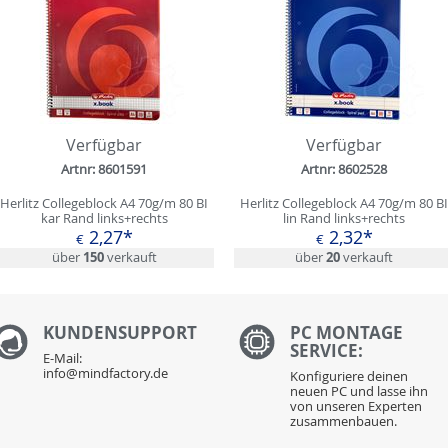
Verfügbar
Verfügbar
Artnr: 8601591
Artnr: 8602528
Herlitz Collegeblock A4 70g/m 80 BI
Herlitz Collegeblock A4 70g/m 80 BI
kar Rand links+rechts
lin Rand links+rechts
2,27*
2,32*
€
€
über
150
verkauft
über
20
verkauft
KUNDENS
UPPORT
PC MONTAGE
SERVICE:
E-Mail:
info@mindfactory.de
Konfiguriere deinen
neuen PC und lasse ihn
von unseren Experten
zusammenbauen.