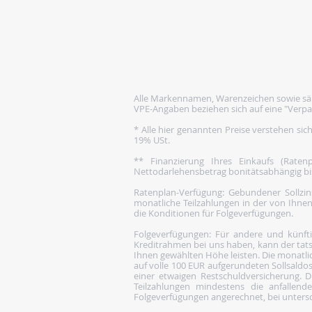
Alle Markennamen, Warenzeichen sowie säm
VPE-Angaben beziehen sich auf eine "Verpa
* Alle hier genannten Preise verstehen sic
19% USt.
** Finanzierung Ihres Einkaufs (Rate
Nettodarlehensbetrag bonitätsabhängig bis 1
Ratenplan-Verfügung: Gebundener Sollzins
monatliche Teilzahlungen in der von Ihnen
die Konditionen für Folgeverfügungen.
Folgeverfügungen: Für andere und künftige
Kreditrahmen bei uns haben, kann der tats
Ihnen gewählten Höhe leisten. Die monatlic
auf volle 100 EUR aufgerundeten Sollsaldos
einer etwaigen Restschuldversicherung. Di
Teilzahlungen mindestens die anfallen
Folgeverfügungen angerechnet, bei untersch