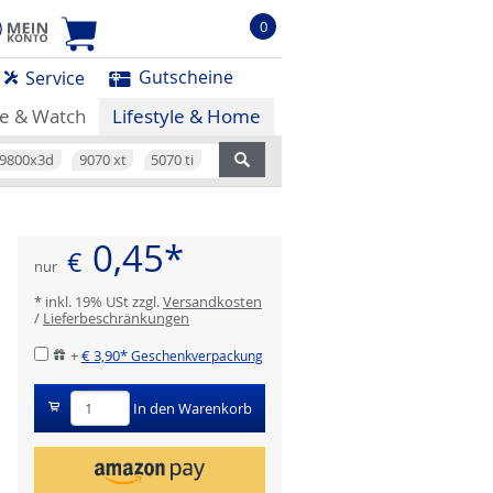
0
Gutscheine
Service
e & Watch
Lifestyle & Home
9800x3d
9070 xt
5070 ti
0,45*
€
nur
* inkl. 19% USt zzgl.
Versandkosten
/
Lieferbeschränkungen
+
€ 3,90*
Geschenkverpackung
In den Warenkorb