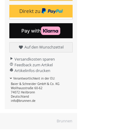
Direkt zu
Auf den Wunschzettel
Versandkosten sparen
Feedback zum Artikel
Artikelinfos drucken
Verantwortlichkeit in der EU:
Baier & Schneider GmbH & Co. KG
Wollhausstraße 60-62
74072 Heilbronn
Deutschland
info@brunnen.de
Brunnen