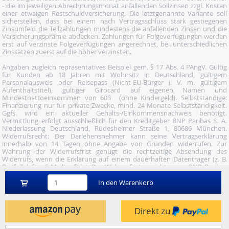
- die im jeweiligen Abrechnungsmonat anfallenden Sollzinsen zzgl. Kosten
einer etwaigen Restschuldversicherung. Die letztgenannte Variante soll
sicherstellen, dass bei einem nach Vertragsschluss stark gestiegenen
Zinsumfeld die Teilzahlungen mindestens die anfallenden Zinsen und die
Versicherungsprämie abdecken. Zahlungen für Folgeverfügungen werden
erst auf verzinste Folgeverfügungen angerechnet, bei unterschiedlichen
Zinssätzen zuerst auf die höher verzinsten.
Angaben zugleich repräsentatives Beispiel gem. § 17 Abs. 4 PAngV. Gültig
für Kunden ab 18 Jahren mit Wohnsitz in Deutschland, gültigem
Personalausweis oder Reisepass (Nicht-EU-Bürger i. V. m. gültigem
Aufenthaltstitel), gültiger Girocard auf eigenen Namen und
Mindestnettoeinkommen von 603  (ohne Kindergeld). Selbstständige:
Finanzierung nur für private Zwecke, mind. 24 Monate Selbstständigkeit.
Ggfs. wird ein aktueller Gehalts-/Einkommensnachweis benötigt.
Vermittlung erfolgt ausschließlich für den Kreditgeber BNP Paribas S. A.
Niederlassung Deutschland, Rüdesheimer Straße 1, 80686 München.
Widerrufsrecht: Der Darlehensnehmer kann seine Vertragserklärung
innerhalb von 14 Tagen ohne Angabe von Gründen widerrufen. Zur
Wahrung der Widerrufsfrist genügt die rechtzeitige Absendung des
Widerrufs, wenn die Erklärung auf einem dauerhaften Datenträger (z. B.
Brief, Telefax, E-Mail) erfolgt. Der Widerruf ist zu richten an: BNP Paribas
S.A. Niederlassung Deutschland, Wuhanstraße 5, 47051 Duisburg (Fax: 02
03/34 69 54-09; Tel.: 02 03/34 69 54-02; E- Mail:
In den Warenkorb
widerruf@consorsfinanz.de).
Nutze unser Midnight-Shopping und bestelle versandkostenfrei.
Direkt zu
Genauere Infos findest du
hier
.
© 2026 by heise mindfactory gmbh