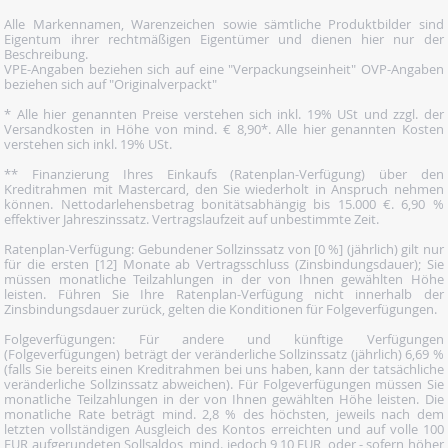
Alle Markennamen, Warenzeichen sowie sämtliche Produktbilder sind
Eigentum ihrer rechtmäßigen Eigentümer und dienen hier nur der
Beschreibung.
VPE-Angaben beziehen sich auf eine "Verpackungseinheit" OVP-Angaben
beziehen sich auf "Originalverpackt"
* Alle hier genannten Preise verstehen sich inkl. 19% USt und zzgl. der
Versandkosten in Höhe von mind. € 8,90*. Alle hier genannten Kosten
verstehen sich inkl. 19% USt.
** Finanzierung Ihres Einkaufs (Ratenplan-Verfügung) über den
Kreditrahmen mit Mastercard, den Sie wiederholt in Anspruch nehmen
können. Nettodarlehensbetrag bonitätsabhängig bis 15.000 €. 6,90 %
effektiver Jahreszinssatz. Vertragslaufzeit auf unbestimmte Zeit.
Ratenplan-Verfügung: Gebundener Sollzinssatz von [0 %] (jährlich) gilt nur
für die ersten [12] Monate ab Vertragsschluss (Zinsbindungsdauer); Sie
müssen monatliche Teilzahlungen in der von Ihnen gewählten Höhe
leisten. Führen Sie Ihre Ratenplan-Verfügung nicht innerhalb der
Zinsbindungsdauer zurück, gelten die Konditionen für Folgeverfügungen.
Folgeverfügungen: Für andere und künftige Verfügungen
(Folgeverfügungen) beträgt der veränderliche Sollzinssatz (jährlich) 6,69 %
(falls Sie bereits einen Kreditrahmen bei uns haben, kann der tatsächliche
veränderliche Sollzinssatz abweichen). Für Folgeverfügungen müssen Sie
monatliche Teilzahlungen in der von Ihnen gewählten Höhe leisten. Die
monatliche Rate beträgt mind. 2,8 % des höchsten, jeweils nach dem
letzten vollständigen Ausgleich des Kontos erreichten und auf volle 100
EUR aufgerundeten Sollsaldos, mind. jedoch 9,10 EUR, oder - sofern höher