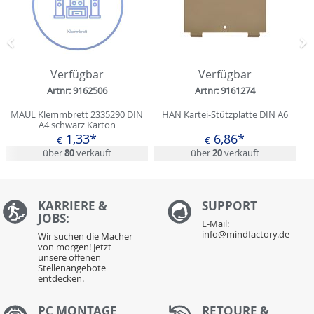
Zurück
N
Verfügbar
Verfügbar
Artnr: 9162506
Artnr: 9161274
MAUL Klemmbrett 2335290 DIN
HAN Kartei-Stützplatte DIN A6
A4 schwarz Karton
1,33*
6,86*
€
€
über
80
verkauft
über
20
verkauft
KARRIERE &
S
UPPORT
JOBS:
E-Mail:
info@mindfactory.de
Wir suchen die Macher
von morgen! Jetzt
unsere offenen
Stellenangebote
entdecken.
PC MONTAGE
RETOURE &