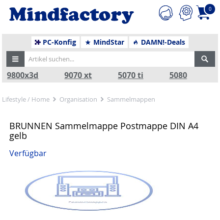
0
PC-Konfig
MindStar
DAMN!-Deals
9800x3d
9070 xt
5070 ti
5080
Lifestyle / Home
Organisation
Sammelmappen
BRUNNEN Sammelmappe Postmappe DIN A4
gelb
Verfügbar