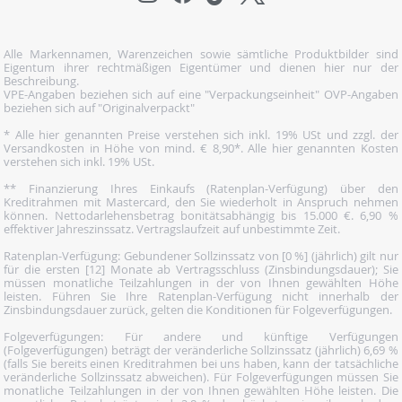
Alle Markennamen, Warenzeichen sowie sämtliche Produktbilder sind
Eigentum ihrer rechtmäßigen Eigentümer und dienen hier nur der
Beschreibung.
VPE-Angaben beziehen sich auf eine "Verpackungseinheit" OVP-Angaben
beziehen sich auf "Originalverpackt"
* Alle hier genannten Preise verstehen sich inkl. 19% USt und zzgl. der
Versandkosten in Höhe von mind. € 8,90*. Alle hier genannten Kosten
verstehen sich inkl. 19% USt.
** Finanzierung Ihres Einkaufs (Ratenplan-Verfügung) über den
Kreditrahmen mit Mastercard, den Sie wiederholt in Anspruch nehmen
können. Nettodarlehensbetrag bonitätsabhängig bis 15.000 €. 6,90 %
effektiver Jahreszinssatz. Vertragslaufzeit auf unbestimmte Zeit.
Ratenplan-Verfügung: Gebundener Sollzinssatz von [0 %] (jährlich) gilt nur
für die ersten [12] Monate ab Vertragsschluss (Zinsbindungsdauer); Sie
müssen monatliche Teilzahlungen in der von Ihnen gewählten Höhe
leisten. Führen Sie Ihre Ratenplan-Verfügung nicht innerhalb der
Zinsbindungsdauer zurück, gelten die Konditionen für Folgeverfügungen.
Folgeverfügungen: Für andere und künftige Verfügungen
(Folgeverfügungen) beträgt der veränderliche Sollzinssatz (jährlich) 6,69 %
(falls Sie bereits einen Kreditrahmen bei uns haben, kann der tatsächliche
veränderliche Sollzinssatz abweichen). Für Folgeverfügungen müssen Sie
monatliche Teilzahlungen in der von Ihnen gewählten Höhe leisten. Die