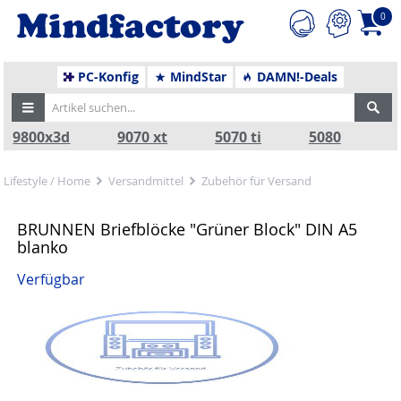
0
PC-Konfig
MindStar
DAMN!-Deals
9800x3d
9070 xt
5070 ti
5080
Lifestyle / Home
Versandmittel
Zubehör für Versand
BRUNNEN Briefblöcke "Grüner Block" DIN A5
blanko
Verfügbar