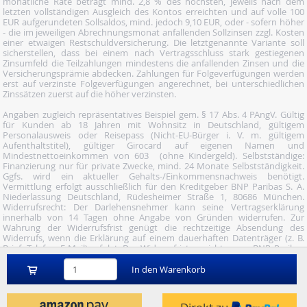
monatliche Rate beträgt mind. 2,8 % des höchsten, jeweils nach dem
letzten vollständigen Ausgleich des Kontos erreichten und auf volle 100
EUR aufgerundeten Sollsaldos, mind. jedoch 9,10 EUR, oder - sofern höher
- die im jeweiligen Abrechnungsmonat anfallenden Sollzinsen zzgl. Kosten
einer etwaigen Restschuldversicherung. Die letztgenannte Variante soll
sicherstellen, dass bei einem nach Vertragsschluss stark gestiegenen
Zinsumfeld die Teilzahlungen mindestens die anfallenden Zinsen und die
Versicherungsprämie abdecken. Zahlungen für Folgeverfügungen werden
erst auf verzinste Folgeverfügungen angerechnet, bei unterschiedlichen
Zinssätzen zuerst auf die höher verzinsten.
Angaben zugleich repräsentatives Beispiel gem. § 17 Abs. 4 PAngV. Gültig
für Kunden ab 18 Jahren mit Wohnsitz in Deutschland, gültigem
Personalausweis oder Reisepass (Nicht-EU-Bürger i. V. m. gültigem
Aufenthaltstitel), gültiger Girocard auf eigenen Namen und
Mindestnettoeinkommen von 603  (ohne Kindergeld). Selbstständige:
Finanzierung nur für private Zwecke, mind. 24 Monate Selbstständigkeit.
Ggfs. wird ein aktueller Gehalts-/Einkommensnachweis benötigt.
Vermittlung erfolgt ausschließlich für den Kreditgeber BNP Paribas S. A.
Niederlassung Deutschland, Rüdesheimer Straße 1, 80686 München.
Widerrufsrecht: Der Darlehensnehmer kann seine Vertragserklärung
innerhalb von 14 Tagen ohne Angabe von Gründen widerrufen. Zur
Wahrung der Widerrufsfrist genügt die rechtzeitige Absendung des
Widerrufs, wenn die Erklärung auf einem dauerhaften Datenträger (z. B.
Brief, Telefax, E-Mail) erfolgt. Der Widerruf ist zu richten an: BNP Paribas
S.A. Niederlassung Deutschland, Wuhanstraße 5, 47051 Duisburg (Fax: 02
03/34 69 54-09; Tel.: 02 03/34 69 54-02; E- Mail:
In den Warenkorb
widerruf@consorsfinanz.de).
Nutze unser Midnight-Shopping und bestelle versandkostenfrei.