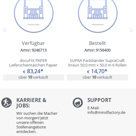
Zurück
N
Verfügbar
Bestellt
Artnr: 9246713
Artnr: 9156400
docuFIX PAPER
SUPRA Packbänder SupraCraft
Lieferscheintaschen Papier
braun 50,0 mm x 50,0 m 6 Rollen
(blanko) DIN C5 1.000 St.
83,24*
14,70*
€
€
über
10
verkauft
über
10
verkauft
KARRIERE &
S
UPPORT
JOBS:
E-Mail:
info@mindfactory.de
Wir suchen die Macher
von morgen! Jetzt
unsere offenen
Stellenangebote
entdecken.