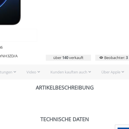
46
YNH3ZD/A
über
140
verkauft
Beobachter:
3
rtungen
Video
Kunden kauften auch
Über Apple
ARTIKELBESCHREIBUNG
TECHNISCHE DATEN