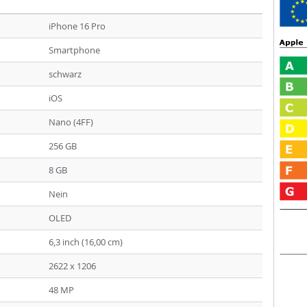
iPhone 16 Pro
Smartphone
schwarz
iOS
Nano (4FF)
256 GB
8 GB
Nein
OLED
6,3 inch (16,00 cm)
2622 x 1206
48 MP