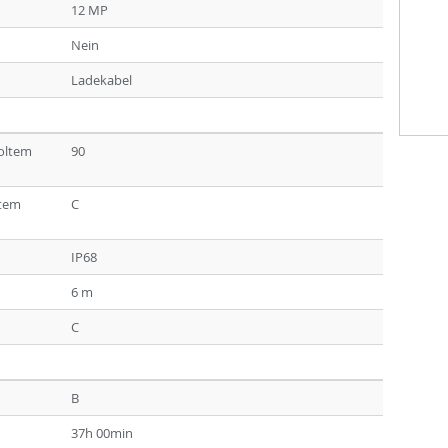
12 MP
Nein
Ladekabel
holtem
90
ltem
C
IP68
6 m
C
B
37h 00min