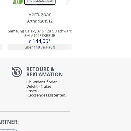
Produktdatenblatt
Nächstes
Verfügbar
Artnr: 9201912
Samsung Galaxy A16 128 GB schwarz
SM-A165FZKBEUB
144,05*
€
über
110
verkauft
RETOURE &
REKLAMATION
Ob Widerruf oder
Defekt - Nutze
unseren
Rücksendeassistenten.
ARTNER: