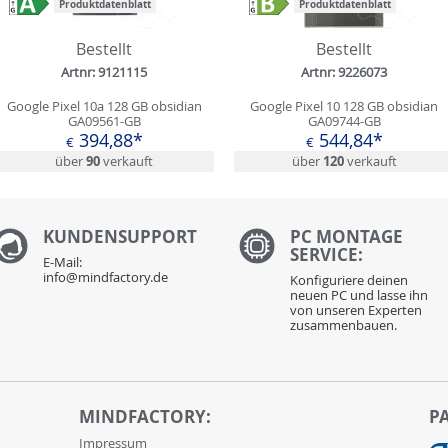
Produktdatenblatt
Produktdatenblatt
Bestellt
Bestellt
Artnr: 9121115
Artnr: 9226073
Google Pixel 10a 128 GB obsidian
Google Pixel 10 128 GB obsidian
GA09561-GB
GA09744-GB
394,88*
544,84*
€
€
über
90
verkauft
über
120
verkauft
KUNDENS
UPPORT
PC MONTAGE
SERVICE:
E-Mail:
info@mindfactory.de
Konfiguriere deinen
neuen PC und lasse ihn
von unseren Experten
zusammenbauen.
MINDFACTORY:
P
Impressum