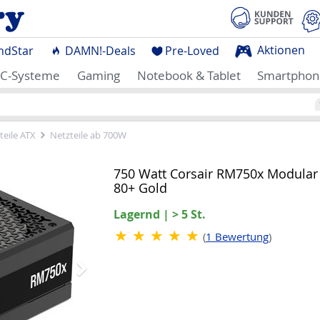
Aktionen
ndStar
DAMN!-Deals
Pre-Loved
C-Systeme
Gaming
Notebook & Tablet
Smartphon
teile ATX
Netzteile ab 700W
Nächstes
750 Watt Corsair RM750x Modular
80+ Gold
Lagernd | > 5 St.
(
1
Bewertung
)