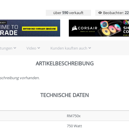
über
590
verkauft
Beobachter:
22
rtungen
Video
Kunden kauften auch
ARTIKELBESCHREIBUNG
beschreibung vorhanden.
TECHNISCHE DATEN
RM750x
750 Watt