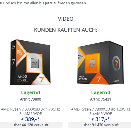
ir und ich bin mit allen bis jetzt zufrieden gewesen.
VIDEO
KUNDEN KAUFTEN AUCH:
Lagernd
Lagernd
Artnr: 79800
Artnr: 75431
AMD Ryzen 7 9800X3D 8x 4.70GHz
AMD Ryzen 7 7800X3D 8x 4.20GHz
So.AM5 WOF
So.AM5 WOF
389,-*
317,-*
€
€
über
44.120
verkauft
über
91.430
verkauft