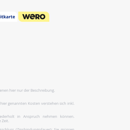
enen hier nur der Beschreibung.
 hier genannten Kosten verstehen sich inkl.
wiederholt in Anspruch nehmen können.
 Zeit.
gsschluss (Zinsbindungsdauer); Sie müssen