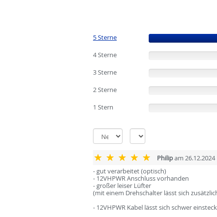
5 Sterne
(100%)
4 Sterne
(0%)
3 Sterne
(0%)
2 Sterne
(0%)
1 Stern
(0%)
Philip
am 26.12.2024
- gut verarbeitet (optisch)
- 12VHPWR Anschluss vorhanden
- großer leiser Lüfter
(mit einem Drehschalter lässt sich zusätzlic
- 12VHPWR Kabel lässt sich schwer einsteck