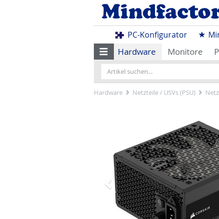
PC-Konfigurator
Mi
Hardware
Monitore
P
Hardware
Netzteile / USVs (PSU)
Netz
Zurück