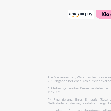
Alle Markennamen, Warenzeichen sowie säm
VPE-Angaben beziehen sich auf eine "Verpa
* Alle hier genannten Preise verstehen sic
19% USt.
** Finanzierung Ihres Einkaufs (Rate
Nettodarlehensbetrag bonitätsabhängig bis 1
Ratenplan-Verfügung: Gebundener Sollzins