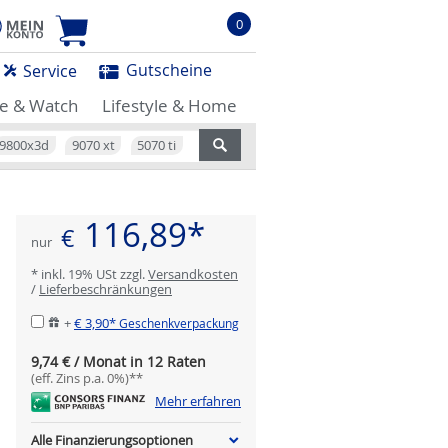
0
Gutscheine
Service
e & Watch
Lifestyle & Home
9800x3d
9070 xt
5070 ti
116,89*
€
nur
* inkl. 19% USt zzgl.
Versandkosten
/
Lieferbeschränkungen
+
€ 3,90*
Geschenkverpackung
9,74 € / Monat in 12 Raten
(eff. Zins p.a. 0%)**
Mehr erfahren
Alle Finanzierungsoptionen