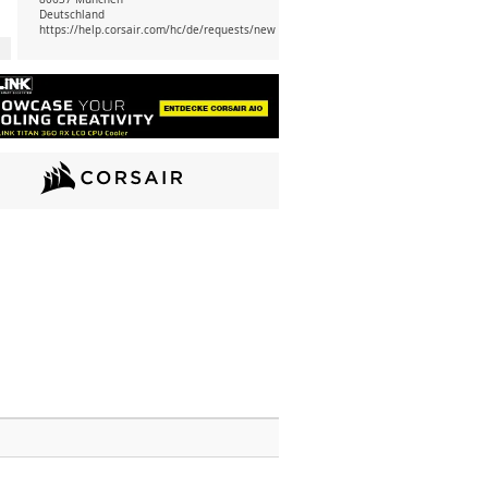
Deutschland
https://help.corsair.com/hc/de/requests/new