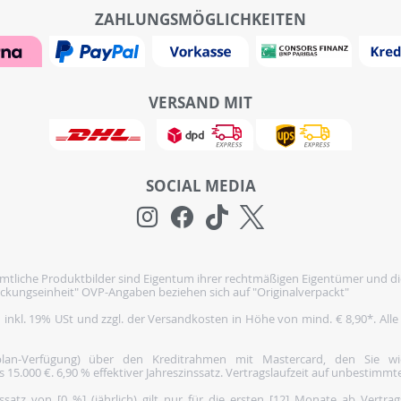
ZAHLUNGSMÖGLICHKEITEN
VERSAND MIT
SOCIAL MEDIA
tliche Produktbilder sind Eigentum ihrer rechtmäßigen Eigentümer und di
ckungseinheit" OVP-Angaben beziehen sich auf "Originalverpackt"
h inkl. 19% USt und zzgl. der Versandkosten in Höhe von mind. € 8,90*. Alle
nplan-Verfügung) über den Kreditrahmen mit Mastercard, den Sie 
5.000 €. 6,90 % effektiver Jahreszinssatz. Vertragslaufzeit auf unbestimmte
satz von [0 %] (jährlich) gilt nur für die ersten [12] Monate ab Vertra