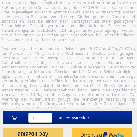
letzten vollständigen Ausgleich des Kontos erreichten und auf volle 100
EUR aufgerundeten Sollsaldos, mind. jedoch 9,10 EUR, oder - sofern höher
- die im jeweiligen Abrechnungsmonat anfallenden Sollzinsen zzgl. Kosten
einer etwaigen Restschuldversicherung. Die letztgenannte Variante soll
sicherstellen, dass bei einem nach Vertragsschluss stark gestiegenen
Zinsumfeld die Teilzahlungen mindestens die anfallenden Zinsen und die
Versicherungsprämie abdecken. Zahlungen für Folgeverfügungen werden
erst auf verzinste Folgeverfügungen angerechnet, bei unterschiedlichen
Zinssätzen zuerst auf die höher verzinsten.
Angaben zugleich repräsentatives Beispiel gem. § 17 Abs. 4 PAngV. Gültig
für Kunden ab 18 Jahren mit Wohnsitz in Deutschland, gültigem
Personalausweis oder Reisepass (Nicht-EU-Bürger i. V. m. gültigem
Aufenthaltstitel), gültiger Girocard auf eigenen Namen und
Mindestnettoeinkommen von 603  (ohne Kindergeld). Selbstständige:
Finanzierung nur für private Zwecke, mind. 24 Monate Selbstständigkeit.
Ggfs. wird ein aktueller Gehalts-/Einkommensnachweis benötigt.
Vermittlung erfolgt ausschließlich für den Kreditgeber BNP Paribas S. A.
Niederlassung Deutschland, Rüdesheimer Straße 1, 80686 München.
Widerrufsrecht: Der Darlehensnehmer kann seine Vertragserklärung
innerhalb von 14 Tagen ohne Angabe von Gründen widerrufen. Zur
Wahrung der Widerrufsfrist genügt die rechtzeitige Absendung des
Widerrufs, wenn die Erklärung auf einem dauerhaften Datenträger (z. B.
Brief, Telefax, E-Mail) erfolgt. Der Widerruf ist zu richten an: BNP Paribas
S.A. Niederlassung Deutschland, Wuhanstraße 5, 47051 Duisburg (Fax: 02
03/34 69 54-09; Tel.: 02 03/34 69 54-02; E- Mail:
In den Warenkorb
widerruf@consorsfinanz.de).
Nutze unser Midnight-Shopping und bestelle versandkostenfrei.
Direkt zu
Genauere Infos findest du
hier
.