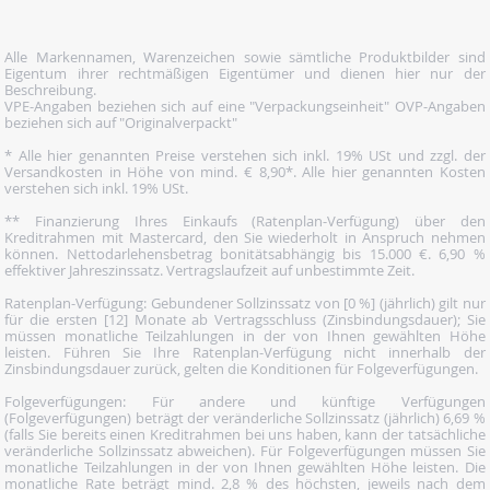
Alle Markennamen, Warenzeichen sowie sämtliche Produktbilder sind
Eigentum ihrer rechtmäßigen Eigentümer und dienen hier nur der
Beschreibung.
VPE-Angaben beziehen sich auf eine "Verpackungseinheit" OVP-Angaben
beziehen sich auf "Originalverpackt"
* Alle hier genannten Preise verstehen sich inkl. 19% USt und zzgl. der
Versandkosten in Höhe von mind. € 8,90*. Alle hier genannten Kosten
verstehen sich inkl. 19% USt.
** Finanzierung Ihres Einkaufs (Ratenplan-Verfügung) über den
Kreditrahmen mit Mastercard, den Sie wiederholt in Anspruch nehmen
können. Nettodarlehensbetrag bonitätsabhängig bis 15.000 €. 6,90 %
effektiver Jahreszinssatz. Vertragslaufzeit auf unbestimmte Zeit.
Ratenplan-Verfügung: Gebundener Sollzinssatz von [0 %] (jährlich) gilt nur
für die ersten [12] Monate ab Vertragsschluss (Zinsbindungsdauer); Sie
müssen monatliche Teilzahlungen in der von Ihnen gewählten Höhe
leisten. Führen Sie Ihre Ratenplan-Verfügung nicht innerhalb der
Zinsbindungsdauer zurück, gelten die Konditionen für Folgeverfügungen.
Folgeverfügungen: Für andere und künftige Verfügungen
(Folgeverfügungen) beträgt der veränderliche Sollzinssatz (jährlich) 6,69 %
(falls Sie bereits einen Kreditrahmen bei uns haben, kann der tatsächliche
veränderliche Sollzinssatz abweichen). Für Folgeverfügungen müssen Sie
monatliche Teilzahlungen in der von Ihnen gewählten Höhe leisten. Die
monatliche Rate beträgt mind. 2,8 % des höchsten, jeweils nach dem