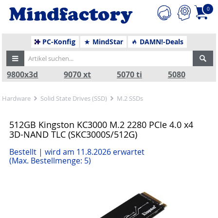
0
PC-Konfig
MindStar
DAMN!-Deals
9800x3d
9070 xt
5070 ti
5080
Hardware
Solid State Drives (SSD)
M.2 SSDs
512GB Kingston KC3000 M.2 2280 PCIe 4.0 x4
3D-NAND TLC (SKC3000S/512G)
Bestellt | wird am 11.8.2026 erwartet
(Max. Bestellmenge: 5)
Zurück
Nä