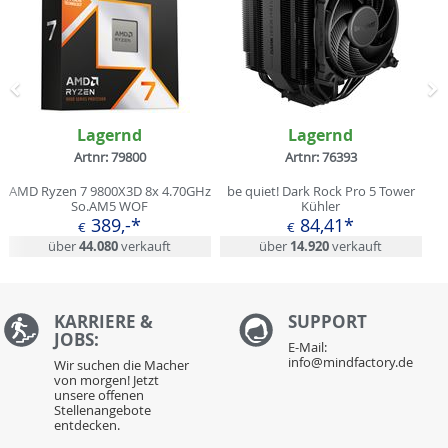
Zurück
N
Lagernd
Lagernd
Artnr: 79800
Artnr: 76393
AMD Ryzen 7 9800X3D 8x 4.70GHz
be quiet! Dark Rock Pro 5 Tower
So.AM5 WOF
Kühler
389,-*
84,41*
€
€
über
44.080
verkauft
über
14.920
verkauft
KARRIERE &
S
UPPORT
JOBS:
E-Mail:
info@mindfactory.de
Wir suchen die Macher
von morgen! Jetzt
unsere offenen
Stellenangebote
entdecken.