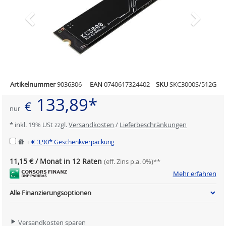
Artikelnummer
9036306
EAN
0740617324402
SKU
SKC3000S/512G
133,89*
€
nur
* inkl. 19% USt zzgl.
Versandkosten
/
Lieferbeschränkungen
+
€ 3,90*
Geschenkverpackung
11,15 € / Monat in 12 Raten
(eff. Zins p.a. 0%)**
Mehr erfahren
Alle Finanzierungsoptionen
Versandkosten sparen