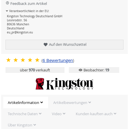
Feedback zum Artikel
Verantwortlichkeit in der EU:
Kingston Technology Deutschland GmbH
Leonrodstr. 56
80636 München
Deutschland
eu_pr@kingston.eu
Auf den Wunschzettel
(
6
Bewertungen
)
über
970
verkauft
Beobachter:
19
Artikelinformation
Artikelbewertungen
Technische Daten
Video
Kunden kauften auch
Über Kingston