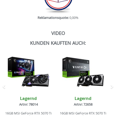
Reklamationsquote:
0,00%
VIDEO
KUNDEN KAUFTEN AUCH:
Zurück
N
Lagernd
Lagernd
Artnr: 78014
Artnr: 72658
16GB MSI GeForce RTX 5070 Ti
16GB MSI GeForce RTX 5070 Ti