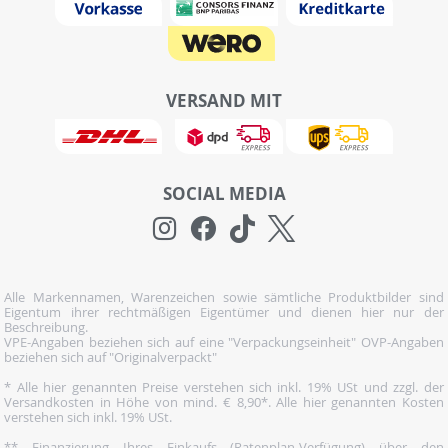
VERSAND MIT
SOCIAL MEDIA
Alle Markennamen, Warenzeichen sowie sämtliche Produktbilder sind
Eigentum ihrer rechtmäßigen Eigentümer und dienen hier nur der
Beschreibung.
VPE-Angaben beziehen sich auf eine "Verpackungseinheit" OVP-Angaben
beziehen sich auf "Originalverpackt"
* Alle hier genannten Preise verstehen sich inkl. 19% USt und zzgl. der
Versandkosten in Höhe von mind. € 8,90*. Alle hier genannten Kosten
verstehen sich inkl. 19% USt.
** Finanzierung Ihres Einkaufs (Ratenplan-Verfügung) über den