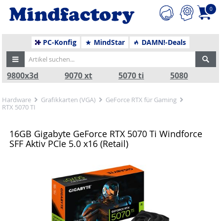
0
PC-Konfig
MindStar
DAMN!-Deals
9800x3d
9070 xt
5070 ti
5080
Hardware
Grafikkarten (VGA)
GeForce RTX für Gaming
RTX 5070 TI
16GB Gigabyte GeForce RTX 5070 Ti Windforce
SFF Aktiv PCIe 5.0 x16 (Retail)
Zurück
Nä