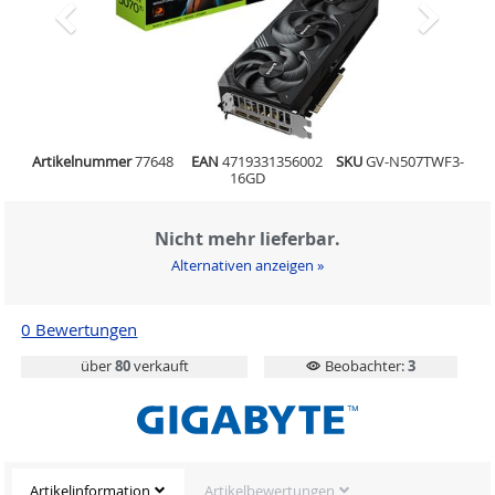
Artikelnummer
77648
EAN
4719331356002
SKU
GV-N507TWF3-
16GD
Nicht mehr lieferbar.
Alternativen anzeigen »
0 Bewertungen
über
80
verkauft
Beobachter:
3
Artikelinformation
Artikelbewertungen