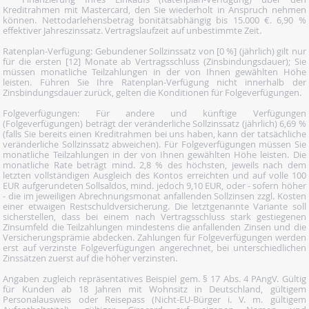
Kreditrahmen mit Mastercard, den Sie wiederholt in Anspruch nehmen
können. Nettodarlehensbetrag bonitätsabhängig bis 15.000 €. 6,90 %
effektiver Jahreszinssatz. Vertragslaufzeit auf unbestimmte Zeit.
Ratenplan-Verfügung: Gebundener Sollzinssatz von [0 %] (jährlich) gilt nur
für die ersten [12] Monate ab Vertragsschluss (Zinsbindungsdauer); Sie
müssen monatliche Teilzahlungen in der von Ihnen gewählten Höhe
leisten. Führen Sie Ihre Ratenplan-Verfügung nicht innerhalb der
Zinsbindungsdauer zurück, gelten die Konditionen für Folgeverfügungen.
Folgeverfügungen: Für andere und künftige Verfügungen
(Folgeverfügungen) beträgt der veränderliche Sollzinssatz (jährlich) 6,69 %
(falls Sie bereits einen Kreditrahmen bei uns haben, kann der tatsächliche
veränderliche Sollzinssatz abweichen). Für Folgeverfügungen müssen Sie
monatliche Teilzahlungen in der von Ihnen gewählten Höhe leisten. Die
monatliche Rate beträgt mind. 2,8 % des höchsten, jeweils nach dem
letzten vollständigen Ausgleich des Kontos erreichten und auf volle 100
EUR aufgerundeten Sollsaldos, mind. jedoch 9,10 EUR, oder - sofern höher
- die im jeweiligen Abrechnungsmonat anfallenden Sollzinsen zzgl. Kosten
einer etwaigen Restschuldversicherung. Die letztgenannte Variante soll
sicherstellen, dass bei einem nach Vertragsschluss stark gestiegenen
Zinsumfeld die Teilzahlungen mindestens die anfallenden Zinsen und die
Versicherungsprämie abdecken. Zahlungen für Folgeverfügungen werden
erst auf verzinste Folgeverfügungen angerechnet, bei unterschiedlichen
Zinssätzen zuerst auf die höher verzinsten.
Angaben zugleich repräsentatives Beispiel gem. § 17 Abs. 4 PAngV. Gültig
für Kunden ab 18 Jahren mit Wohnsitz in Deutschland, gültigem
Personalausweis oder Reisepass (Nicht-EU-Bürger i. V. m. gültigem