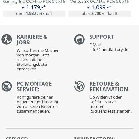
Gaming Trio OC Aktiv PCIe 5.0 x16
Ventus 3X OC Aktiv PCIe 5.0 x16
(Retail)
1xHDMI 2.1b / 3xDisplayPort 2.1b
1.179,-*
1.099,-*
€
€
(Retail)
über
1.980
verkauft
über
2.700
verkauft
KARRIERE &
S
UPPORT
JOBS:
E-Mail:
info@mindfactory.de
Wir suchen die Macher
von morgen! Jetzt
unsere offenen
Stellenangebote
entdecken.
PC MONTAGE
RETOURE &
SERVICE:
REKLAMATION
Konfiguriere deinen
Ob Widerruf oder
neuen PC und lasse ihn
Defekt - Nutze
von unseren Experten
unseren
zusammenbauen.
Rücksendeassistenten.