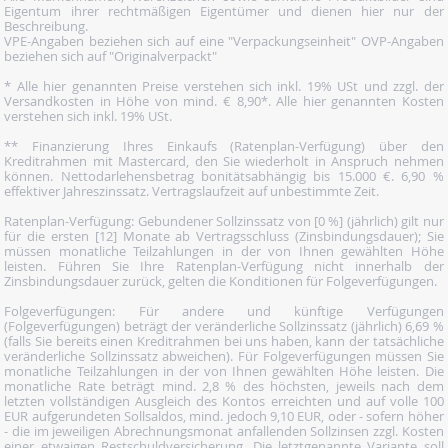
Eigentum ihrer rechtmäßigen Eigentümer und dienen hier nur der
Beschreibung.
VPE-Angaben beziehen sich auf eine "Verpackungseinheit" OVP-Angaben
beziehen sich auf "Originalverpackt"
* Alle hier genannten Preise verstehen sich inkl. 19% USt und zzgl. der
Versandkosten in Höhe von mind. € 8,90*. Alle hier genannten Kosten
verstehen sich inkl. 19% USt.
** Finanzierung Ihres Einkaufs (Ratenplan-Verfügung) über den
Kreditrahmen mit Mastercard, den Sie wiederholt in Anspruch nehmen
können. Nettodarlehensbetrag bonitätsabhängig bis 15.000 €. 6,90 %
effektiver Jahreszinssatz. Vertragslaufzeit auf unbestimmte Zeit.
Ratenplan-Verfügung: Gebundener Sollzinssatz von [0 %] (jährlich) gilt nur
für die ersten [12] Monate ab Vertragsschluss (Zinsbindungsdauer); Sie
müssen monatliche Teilzahlungen in der von Ihnen gewählten Höhe
leisten. Führen Sie Ihre Ratenplan-Verfügung nicht innerhalb der
Zinsbindungsdauer zurück, gelten die Konditionen für Folgeverfügungen.
Folgeverfügungen: Für andere und künftige Verfügungen
(Folgeverfügungen) beträgt der veränderliche Sollzinssatz (jährlich) 6,69 %
(falls Sie bereits einen Kreditrahmen bei uns haben, kann der tatsächliche
veränderliche Sollzinssatz abweichen). Für Folgeverfügungen müssen Sie
monatliche Teilzahlungen in der von Ihnen gewählten Höhe leisten. Die
monatliche Rate beträgt mind. 2,8 % des höchsten, jeweils nach dem
letzten vollständigen Ausgleich des Kontos erreichten und auf volle 100
EUR aufgerundeten Sollsaldos, mind. jedoch 9,10 EUR, oder - sofern höher
- die im jeweiligen Abrechnungsmonat anfallenden Sollzinsen zzgl. Kosten
einer etwaigen Restschuldversicherung. Die letztgenannte Variante soll