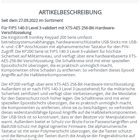
ARTIKELBESCHREIBUNG
Seit dem 27.09.2022 im Sortiment
Für FIPS 140-3 Level 3 validiert mit XTS-AES 256-Bit-Hardware-
Verschlüsselung
Die Kingston® IronKey Keypad 200 Serie umfasst
betriebssystemunabhängige, hardwareverschlüsselte USB-Sticks mit USB-
A- und -C®*-Anschlüssen mit alphanumerischer Tastatur für den PIN-
Zugriff. Die KP200 Serie ist FIPS 140-3 Level 3-validiert für höchste
Sicherheit auf Militärniveau, und verfügt über eine hardwarebasierte XTS-
AES-256-Bit-Verschlüsselung. Die Schaltkreise sind mit einer speziellen
Epoxidschicht überzogen, die es praktisch unmöglich macht,
Komponenten ohne Schaden zu entfernen. So verhindert dieses Epoxid
Angriffe auf die Halbleiterkomponenten.
Der KP200 verfügt über eine XTS-AES 256-Bit-Hardware-Verschlüsselung.
Außerdem ist er nach FIPS 140-3 Level 3 (ausstehend) für die militärische
Sicherheit zertifiziert und verfügt über Verbesserungen, die die Messlatte
für den Datenschutz noch höher legen. Die Schaltkreise sind mit einer
speziellen Epoxidschicht überzogen, die es praktisch unmöglich macht,
die Komponenten zu entfernen, ohne sie zu beschädigen; so verhindert
dieses widerstandsfähige Epoxid Angriffe auf die Halbleiterkomponenten.
Der USB-Stick ist so konstruiert, dass er den Besitzer vor Manipulationen
warnt. Außerdem bietet er Schutz vor Brute-Force-Passwortangriffen und
BadUSB-Schutz mit digital signierter Firmware. Die alphanumerische
Tastatur ist mit einer Polymerschicht überzogen, die die Tasten schützt
und die Benutzung der Tasten durch die Analyse der Fingerabdrücke auf