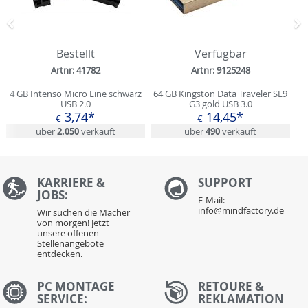
Zurück
N
Bestellt
Verfügbar
Artnr: 41782
Artnr: 9125248
4 GB Intenso Micro Line schwarz
64 GB Kingston Data Traveler SE9
USB 2.0
G3 gold USB 3.0
3,74*
14,45*
€
€
über
2.050
verkauft
über
490
verkauft
KARRIERE &
S
UPPORT
JOBS:
E-Mail:
info@mindfactory.de
Wir suchen die Macher
von morgen! Jetzt
unsere offenen
Stellenangebote
entdecken.
PC MONTAGE
RETOURE &
SERVICE:
REKLAMATION