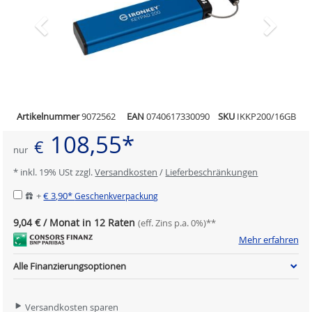
Artikelnummer
9072562
EAN
0740617330090
SKU
IKKP200/16GB
108,55*
€
nur
* inkl. 19% USt zzgl.
Versandkosten
/
Lieferbeschränkungen
+
€ 3,90*
Geschenkverpackung
9,04 € / Monat in 12 Raten
(eff. Zins p.a. 0%)**
Mehr erfahren
Alle Finanzierungsoptionen
Versandkosten sparen