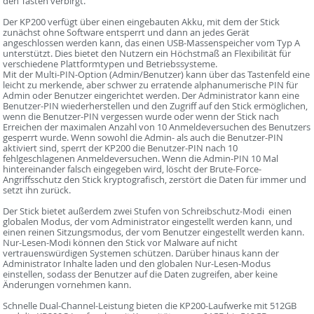
den Tasten verbirgt.
Der KP200 verfügt über einen eingebauten Akku, mit dem der Stick
zunächst ohne Software entsperrt und dann an jedes Gerät
angeschlossen werden kann, das einen USB-Massenspeicher vom Typ A
unterstützt. Dies bietet den Nutzern ein Höchstmaß an Flexibilität für
verschiedene Plattformtypen und Betriebssysteme.
Mit der Multi-PIN-Option (Admin/Benutzer) kann über das Tastenfeld eine
leicht zu merkende, aber schwer zu erratende alphanumerische PIN für
Admin oder Benutzer eingerichtet werden. Der Administrator kann eine
Benutzer-PIN wiederherstellen und den Zugriff auf den Stick ermöglichen,
wenn die Benutzer-PIN vergessen wurde oder wenn der Stick nach
Erreichen der maximalen Anzahl von 10 Anmeldeversuchen des Benutzers
gesperrt wurde. Wenn sowohl die Admin- als auch die Benutzer-PIN
aktiviert sind, sperrt der KP200 die Benutzer-PIN nach 10
fehlgeschlagenen Anmeldeversuchen. Wenn die Admin-PIN 10 Mal
hintereinander falsch eingegeben wird, löscht der Brute-Force-
Angriffsschutz den Stick kryptografisch, zerstört die Daten für immer und
setzt ihn zurück.
Der Stick bietet außerdem zwei Stufen von Schreibschutz-Modi  einen
globalen Modus, der vom Administrator eingestellt werden kann, und
einen reinen Sitzungsmodus, der vom Benutzer eingestellt werden kann.
Nur-Lesen-Modi können den Stick vor Malware auf nicht
vertrauenswürdigen Systemen schützen. Darüber hinaus kann der
Administrator Inhalte laden und den globalen Nur-Lesen-Modus
einstellen, sodass der Benutzer auf die Daten zugreifen, aber keine
Änderungen vornehmen kann.
Schnelle Dual-Channel-Leistung bieten die KP200-Laufwerke mit 512GB