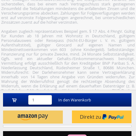
sicherstellen, dass bei einem nach Vertragsschluss stark gestiegenen
Zinsumfeld die Teilzahlungen mindestens die anfallenden Zinsen und die
Versicherungsprämie abdecken. Zahlungen für Folgeverfügungen werden
erst auf verzinste Folgeverfügungen angerechnet, bei unterschiedlichen
Zinssätzen zuerst auf die höher verzinsten.
Angaben zugleich repräsentatives Beispiel gem. § 17 Abs. 4 PAngV. Gültig
für Kunden ab 18 Jahren mit Wohnsitz in Deutschland, gültigem
Personalausweis oder Reisepass (Nicht-EU-Bürger i. V. m. gültigem
Aufenthaltstitel), gültiger Girocard auf eigenen Namen und
Mindestnettoeinkommen von 603  (ohne Kindergeld). Selbstständige:
Finanzierung nur für private Zwecke, mind. 24 Monate Selbstständigkeit.
Ggfs. wird ein aktueller Gehalts-/Einkommensnachweis benötigt.
Vermittlung erfolgt ausschließlich für den Kreditgeber BNP Paribas S. A.
Niederlassung Deutschland, Rüdesheimer Straße 1, 80686 München.
Widerrufsrecht: Der Darlehensnehmer kann seine Vertragserklärung
innerhalb von 14 Tagen ohne Angabe von Gründen widerrufen. Zur
Wahrung der Widerrufsfrist genügt die rechtzeitige Absendung des
Widerrufs, wenn die Erklärung auf einem dauerhaften Datenträger (z. B.
Brief, Telefax, E-Mail) erfolgt. Der Widerruf ist zu richten an: BNP Paribas
S.A. Niederlassung Deutschland, Wuhanstraße 5, 47051 Duisburg (Fax: 02
03/34 69 54-09; Tel.: 02 03/34 69 54-02; E- Mail:
In den Warenkorb
widerruf@consorsfinanz.de).
Nutze unser Midnight-Shopping und bestelle versandkostenfrei.
Direkt zu
Genauere Infos findest du
hier
.
© 2026 by heise mindfactory gmbh