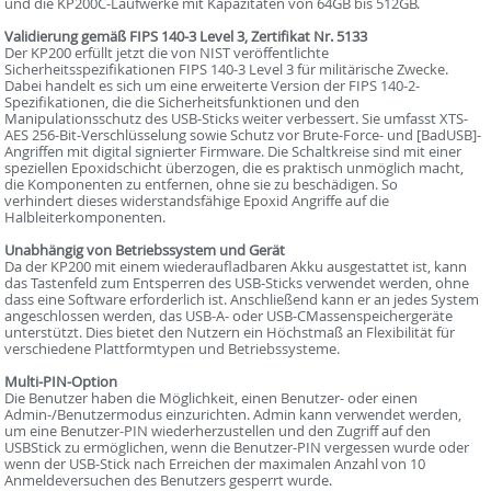
und die KP200C-Laufwerke mit Kapazitäten von 64GB bis 512GB.
Validierung gemäß FIPS 140-3 Level 3, Zertifikat Nr. 5133
Der KP200 erfüllt jetzt die von NIST veröffentlichte
Sicherheitsspezifikationen FIPS 140-3 Level 3 für militärische Zwecke.
Dabei handelt es sich um eine erweiterte Version der FIPS 140-2-
Spezifikationen, die die Sicherheitsfunktionen und den
Manipulationsschutz des USB-Sticks weiter verbessert. Sie umfasst XTS-
AES 256-Bit-Verschlüsselung sowie Schutz vor Brute-Force- und [BadUSB]-
Angriffen mit digital signierter Firmware. Die Schaltkreise sind mit einer
speziellen Epoxidschicht überzogen, die es praktisch unmöglich macht,
die Komponenten zu entfernen, ohne sie zu beschädigen. So
verhindert dieses widerstandsfähige Epoxid Angriffe auf die
Halbleiterkomponenten.
Unabhängig von Betriebssystem und Gerät
Da der KP200 mit einem wiederaufladbaren Akku ausgestattet ist, kann
das Tastenfeld zum Entsperren des USB-Sticks verwendet werden, ohne
dass eine Software erforderlich ist. Anschließend kann er an jedes System
angeschlossen werden, das USB-A- oder USB-CMassenspeichergeräte
unterstützt. Dies bietet den Nutzern ein Höchstmaß an Flexibilität für
verschiedene Plattformtypen und Betriebssysteme.
Multi-PIN-Option
Die Benutzer haben die Möglichkeit, einen Benutzer- oder einen
Admin-/Benutzermodus einzurichten. Admin kann verwendet werden,
um eine Benutzer-PIN wiederherzustellen und den Zugriff auf den
USBStick zu ermöglichen, wenn die Benutzer-PIN vergessen wurde oder
wenn der USB-Stick nach Erreichen der maximalen Anzahl von 10
Anmeldeversuchen des Benutzers gesperrt wurde.