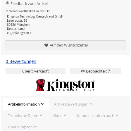
Feedback zum Artikel
Verantwortlichkeit in der EU:
Kingston Technology Deutschland GmbH
Leonrodstr. 56
80636 München
Deutschland
eu_pr@kingston.eu
Auf den Wunschzettel
0 Bewertungen
über
5
verkauft
Beobachter:
7
Artikelinformation
Artikelbewertungen
Technische Daten
Video
Kunden kauften auch
Über Kingston