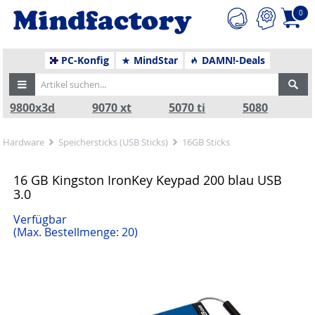
0
PC-Konfig
MindStar
DAMN!-Deals
9800x3d
9070 xt
5070 ti
5080
Hardware
Speichersticks (USB Sticks)
16GB Sticks
16 GB Kingston IronKey Keypad 200 blau USB
3.0
Verfügbar
(Max. Bestellmenge: 20)
Zurück
Nä