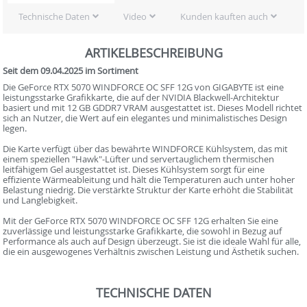
Technische Daten
Video
Kunden kauften auch
ARTIKELBESCHREIBUNG
Seit dem 09.04.2025 im Sortiment
Die GeForce RTX 5070 WINDFORCE OC SFF 12G von GIGABYTE ist eine
leistungsstarke Grafikkarte, die auf der NVIDIA Blackwell-Architektur
basiert und mit 12 GB GDDR7 VRAM ausgestattet ist. Dieses Modell richtet
sich an Nutzer, die Wert auf ein elegantes und minimalistisches Design
legen.
Die Karte verfügt über das bewährte WINDFORCE Kühlsystem, das mit
einem speziellen "Hawk"-Lüfter und servertauglichem thermischen
leitfähigem Gel ausgestattet ist. Dieses Kühlsystem sorgt für eine
effiziente Wärmeableitung und hält die Temperaturen auch unter hoher
Belastung niedrig. Die verstärkte Struktur der Karte erhöht die Stabilität
und Langlebigkeit.
Mit der GeForce RTX 5070 WINDFORCE OC SFF 12G erhalten Sie eine
zuverlässige und leistungsstarke Grafikkarte, die sowohl in Bezug auf
Performance als auch auf Design überzeugt. Sie ist die ideale Wahl für alle,
die ein ausgewogenes Verhältnis zwischen Leistung und Ästhetik suchen.
TECHNISCHE DATEN