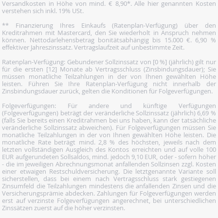
Versandkosten in Höhe von mind. € 8,90*. Alle hier genannten Kosten
verstehen sich inkl. 19% USt.
** Finanzierung Ihres Einkaufs (Ratenplan-Verfügung) über den
Kreditrahmen mit Mastercard, den Sie wiederholt in Anspruch nehmen
können. Nettodarlehensbetrag bonitätsabhängig bis 15.000 €. 6,90 %
effektiver Jahreszinssatz. Vertragslaufzeit auf unbestimmte Zeit.
Ratenplan-Verfügung: Gebundener Sollzinssatz von [0 %] (jährlich) gilt nur
für die ersten [12] Monate ab Vertragsschluss (Zinsbindungsdauer); Sie
müssen monatliche Teilzahlungen in der von Ihnen gewählten Höhe
leisten. Führen Sie Ihre Ratenplan-Verfügung nicht innerhalb der
Zinsbindungsdauer zurück, gelten die Konditionen für Folgeverfügungen.
Folgeverfügungen: Für andere und künftige Verfügungen
(Folgeverfügungen) beträgt der veränderliche Sollzinssatz (jährlich) 6,69 %
(falls Sie bereits einen Kreditrahmen bei uns haben, kann der tatsächliche
veränderliche Sollzinssatz abweichen). Für Folgeverfügungen müssen Sie
monatliche Teilzahlungen in der von Ihnen gewählten Höhe leisten. Die
monatliche Rate beträgt mind. 2,8 % des höchsten, jeweils nach dem
letzten vollständigen Ausgleich des Kontos erreichten und auf volle 100
EUR aufgerundeten Sollsaldos, mind. jedoch 9,10 EUR, oder - sofern höher
- die im jeweiligen Abrechnungsmonat anfallenden Sollzinsen zzgl. Kosten
einer etwaigen Restschuldversicherung. Die letztgenannte Variante soll
sicherstellen, dass bei einem nach Vertragsschluss stark gestiegenen
Zinsumfeld die Teilzahlungen mindestens die anfallenden Zinsen und die
Versicherungsprämie abdecken. Zahlungen für Folgeverfügungen werden
erst auf verzinste Folgeverfügungen angerechnet, bei unterschiedlichen
Zinssätzen zuerst auf die höher verzinsten.