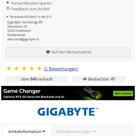
Versandkosten sparen
Feedback zum Artikel
Verantwortlichkeit in der EU:
Giga-Byte Technology BV
Steenoven 24
5626 Eindhoven
Niederlande
alex.lien@giga-byte.nl
Auf den Wunschzettel
(
2
Bewertungen
)
über
840
verkauft
Beobachter:
47
Artikelinformation
Artikelbewertungen