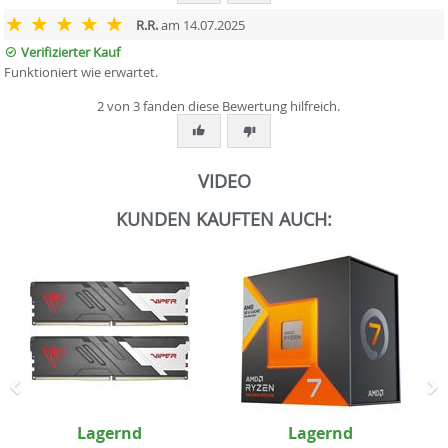
R.R.
am 14.07.2025
Verifizierter Kauf
Funktioniert wie erwartet.
2 von 3 fanden diese Bewertung hilfreich.
VIDEO
KUNDEN KAUFTEN AUCH:
Zurück
N
Lagernd
Lagernd