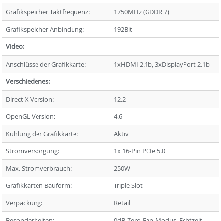
Grafikspeicher Taktfrequenz:
1750MHz (GDDR 7)
Grafikspeicher Anbindung:
192Bit
Video:
Anschlüsse der Grafikkarte:
1xHDMI 2.1b, 3xDisplayPort 2.1b
Verschiedenes:
Direct X Version:
12.2
OpenGL Version:
4.6
Kühlung der Grafikkarte:
Aktiv
Stromversorgung:
1x 16-Pin PCIe 5.0
Max. Stromverbrauch:
250W
Grafikkarten Bauform:
Triple Slot
Verpackung:
Retail
Besonderheiten:
0dB-Zero-Fan-Modus, Echtzeit-