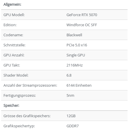
Allgemein:
GPU Modell:
GeForce RTX 5070
Edition:
Windforce OC SFF
Codename:
Blackwell
Schnittstelle:
PCIe 5.0 x16
GPU Anzahl:
Single GPU
GPU Takt:
2116MHz
Shader Model:
6.8
Anzahl der Streamprozessoren:
6144 Einheiten
Fertigungsprozess:
5nm
Speicher:
Grösse des Grafikspeichers:
12GB
Grafikspeichertyp:
GDDR7