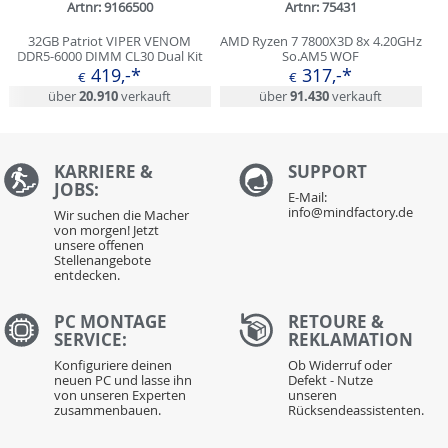
Artnr: 9166500
Artnr: 75431
32GB Patriot VIPER VENOM
AMD Ryzen 7 7800X3D 8x 4.20GHz
DDR5-6000 DIMM CL30 Dual Kit
So.AM5 WOF
419,-*
317,-*
€
€
über
20.910
verkauft
über
91.430
verkauft
KARRIERE &
S
UPPORT
JOBS:
E-Mail:
info@mindfactory.de
Wir suchen die Macher
von morgen! Jetzt
unsere offenen
Stellenangebote
entdecken.
PC MONTAGE
RETOURE &
SERVICE:
REKLAMATION
Konfiguriere deinen
Ob Widerruf oder
neuen PC und lasse ihn
Defekt - Nutze
von unseren Experten
unseren
zusammenbauen.
Rücksendeassistenten.