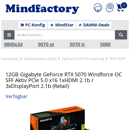
0
PC-Konfig
MindStar
DAMN!-Deals
9800x3d
9070 xt
5070 ti
5080
Hardware
Grafikkarten (VGA)
GeForce RTX für Gaming
RTX 5070
12GB Gigabyte GeForce RTX 5070 Windforce OC
SFF Aktiv PCIe 5.0 x16 1xHDMI 2.1b /
3xDisplayPort 2.1b (Retail)
Verfügbar
Zurück
Nä