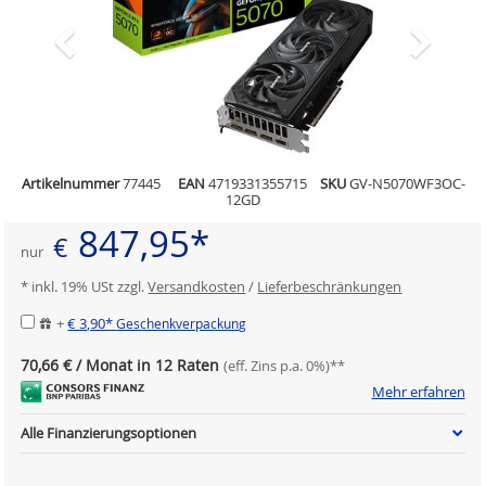
Artikelnummer
77445
EAN
4719331355715
SKU
GV-N5070WF3OC-
12GD
847,95*
€
nur
* inkl. 19% USt zzgl.
Versandkosten
/
Lieferbeschränkungen
+
€ 3,90*
Geschenkverpackung
70,66 € / Monat in 12 Raten
(eff. Zins p.a. 0%)**
Mehr erfahren
Alle Finanzierungsoptionen