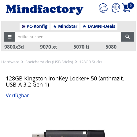
0
PC-Konfig
MindStar
DAMN!-Deals
9800x3d
9070 xt
5070 ti
5080
Hardware
Speichersticks (USB Sticks)
128GB Sticks
128GB Kingston IronKey Locker+ 50 (anthrazit,
USB-A 3.2 Gen 1)
Verfügbar
Zurück
Nä