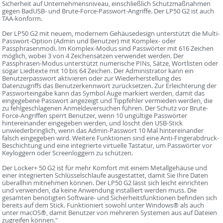
Sicherheit auf Unternehmensniveau, einschließlich Schutzmaßnahmen
gegen BadUSB- und Brute-Force-Passwort-Angriffe. Der LP50 G2 ist auch
TAA-konform.
Der LP50 G2 mit neuem, modernem Gehäusedesign unterstützt die Multi-
Passwort-Option (Admin und Benutzer) mit Komplex- oder
Passphrasenmodi. Im Komplex-Modus sind Passwörter mit 616 Zeichen
möglich, wobei 3 von 4 Zeichensätzen verwendet werden. Der
Passphrasen-Modus unterstützt numerische PINs, Sätze, Wortlisten oder
sogar Liedtexte mit 10 bis 64 Zeichen. Der Administrator kann ein
Benutzerpasswort aktivieren oder zur Wiederherstellung des
Datenzugriffs das Benutzerkennwort zurücksetzen. Zur Erleichterung der
Passworteingabe kann das Symbol Auge markiert werden, damit das
eingegebene Passwort angezeigt und Tippfehler vermieden werden, die
zu fehlgeschlagenen Anmeldeversuchen führen. Der Schutz vor Brute-
Force-Angriffen sperrt Benutzer, wenn 10 ungültige Passwörter
hintereinander eingegeben werden, und löscht den USB-Stick
unwiederbringlich, wenn das Admin-Passwort 10 Mal hintereinander
falsch eingegeben wird. Weitere Funktionen sind eine Anti-Fingerabdruck-
Beschichtung und eine integrierte virtuelle Tastatur, um Passwörter vor
Keyloggern oder Screenloggern zu schützen.
Der Locker+ 50 G2 ist für mehr Komfort mit einem Metallgehäuse und
einer integrierten Schlüsselschlaufe ausgestattet, damit Sie Ihre Daten
überallhin mitnehmen können. Der LP50 G2 lässt sich leicht einrichten
und verwenden, da keine Anwendung installiert werden muss. Die
gesamten benötigten Software- und Sicherheitsfunktionen befinden sich
bereits auf dem Stick. Funktioniert sowohl unter Windows® als auch
unter macOS®, damit Benutzer von mehreren Systemen aus auf Dateien
zugreifen können."