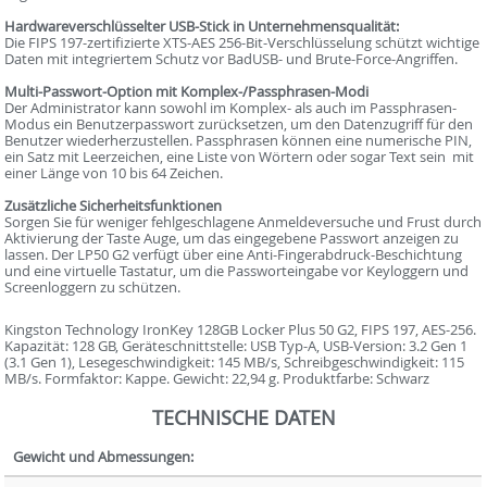
Hardwareverschlüsselter USB-Stick in Unternehmensqualität:
Die FIPS 197-zertifizierte XTS-AES 256-Bit-Verschlüsselung schützt wichtige
Daten mit integriertem Schutz vor BadUSB- und Brute-Force-Angriffen.
Multi-Passwort-Option mit Komplex-/Passphrasen-Modi
Der Administrator kann sowohl im Komplex- als auch im Passphrasen-
Modus ein Benutzerpasswort zurücksetzen, um den Datenzugriff für den
Benutzer wiederherzustellen. Passphrasen können eine numerische PIN,
ein Satz mit Leerzeichen, eine Liste von Wörtern oder sogar Text sein  mit
einer Länge von 10 bis 64 Zeichen.
Zusätzliche Sicherheitsfunktionen
Sorgen Sie für weniger fehlgeschlagene Anmeldeversuche und Frust durch
Aktivierung der Taste Auge, um das eingegebene Passwort anzeigen zu
lassen. Der LP50 G2 verfügt über eine Anti-Fingerabdruck-Beschichtung
und eine virtuelle Tastatur, um die Passworteingabe vor Keyloggern und
Screenloggern zu schützen.
Kingston Technology IronKey 128GB Locker Plus 50 G2, FIPS 197, AES-256.
Kapazität: 128 GB, Geräteschnittstelle: USB Typ-A, USB-Version: 3.2 Gen 1
(3.1 Gen 1), Lesegeschwindigkeit: 145 MB/s, Schreibgeschwindigkeit: 115
MB/s. Formfaktor: Kappe. Gewicht: 22,94 g. Produktfarbe: Schwarz
TECHNISCHE DATEN
Gewicht und Abmessungen: