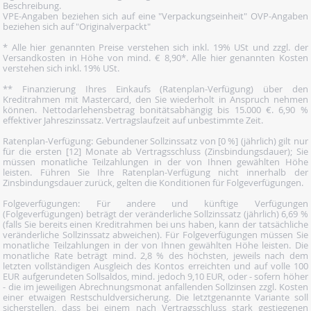
Beschreibung.
VPE-Angaben beziehen sich auf eine "Verpackungseinheit" OVP-Angaben
beziehen sich auf "Originalverpackt"
* Alle hier genannten Preise verstehen sich inkl. 19% USt und zzgl. der
Versandkosten in Höhe von mind. € 8,90*. Alle hier genannten Kosten
verstehen sich inkl. 19% USt.
** Finanzierung Ihres Einkaufs (Ratenplan-Verfügung) über den
Kreditrahmen mit Mastercard, den Sie wiederholt in Anspruch nehmen
können. Nettodarlehensbetrag bonitätsabhängig bis 15.000 €. 6,90 %
effektiver Jahreszinssatz. Vertragslaufzeit auf unbestimmte Zeit.
Ratenplan-Verfügung: Gebundener Sollzinssatz von [0 %] (jährlich) gilt nur
für die ersten [12] Monate ab Vertragsschluss (Zinsbindungsdauer); Sie
müssen monatliche Teilzahlungen in der von Ihnen gewählten Höhe
leisten. Führen Sie Ihre Ratenplan-Verfügung nicht innerhalb der
Zinsbindungsdauer zurück, gelten die Konditionen für Folgeverfügungen.
Folgeverfügungen: Für andere und künftige Verfügungen
(Folgeverfügungen) beträgt der veränderliche Sollzinssatz (jährlich) 6,69 %
(falls Sie bereits einen Kreditrahmen bei uns haben, kann der tatsächliche
veränderliche Sollzinssatz abweichen). Für Folgeverfügungen müssen Sie
monatliche Teilzahlungen in der von Ihnen gewählten Höhe leisten. Die
monatliche Rate beträgt mind. 2,8 % des höchsten, jeweils nach dem
letzten vollständigen Ausgleich des Kontos erreichten und auf volle 100
EUR aufgerundeten Sollsaldos, mind. jedoch 9,10 EUR, oder - sofern höher
- die im jeweiligen Abrechnungsmonat anfallenden Sollzinsen zzgl. Kosten
einer etwaigen Restschuldversicherung. Die letztgenannte Variante soll
sicherstellen, dass bei einem nach Vertragsschluss stark gestiegenen