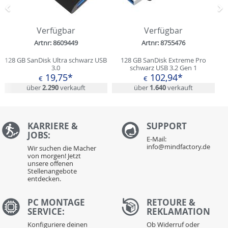
Zurück
N
Verfügbar
Verfügbar
Artnr: 8609449
Artnr: 8755476
128 GB SanDisk Ultra schwarz USB
128 GB SanDisk Extreme Pro
3.0
schwarz USB 3.2 Gen 1
19,75*
102,94*
€
€
über
2.290
verkauft
über
1.640
verkauft
KARRIERE &
S
UPPORT
JOBS:
E-Mail:
info@mindfactory.de
Wir suchen die Macher
von morgen! Jetzt
unsere offenen
Stellenangebote
entdecken.
PC MONTAGE
RETOURE &
SERVICE:
REKLAMATION
Konfiguriere deinen
Ob Widerruf oder