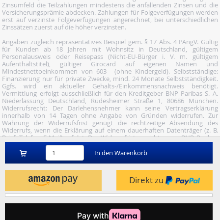
Zinsumfeld die Teilzahlungen mindestens die anfallenden Zinsen und die
Versicherungsprämie abdecken. Zahlungen für Folgeverfügungen werden
erst auf verzinste Folgeverfügungen angerechnet, bei unterschiedlichen
Zinssätzen zuerst auf die höher verzinsten.
Angaben zugleich repräsentatives Beispiel gem. § 17 Abs. 4 PAngV. Gültig
für Kunden ab 18 Jahren mit Wohnsitz in Deutschland, gültigem
Personalausweis oder Reisepass (Nicht-EU-Bürger i. V. m. gültigem
Aufenthaltstitel), gültiger Girocard auf eigenen Namen und
Mindestnettoeinkommen von 603  (ohne Kindergeld). Selbstständige:
Finanzierung nur für private Zwecke, mind. 24 Monate Selbstständigkeit.
Ggfs. wird ein aktueller Gehalts-/Einkommensnachweis benötigt.
Vermittlung erfolgt ausschließlich für den Kreditgeber BNP Paribas S. A.
Niederlassung Deutschland, Rüdesheimer Straße 1, 80686 München.
Widerrufsrecht: Der Darlehensnehmer kann seine Vertragserklärung
innerhalb von 14 Tagen ohne Angabe von Gründen widerrufen. Zur
Wahrung der Widerrufsfrist genügt die rechtzeitige Absendung des
Widerrufs, wenn die Erklärung auf einem dauerhaften Datenträger (z. B.
Brief, Telefax, E-Mail) erfolgt. Der Widerruf ist zu richten an: BNP Paribas
S.A. Niederlassung Deutschland, Wuhanstraße 5, 47051 Duisburg (Fax: 02
03/34 69 54-09; Tel.: 02 03/34 69 54-02; E- Mail:
In den Warenkorb
widerruf@consorsfinanz.de).
Nutze unser Midnight-Shopping und bestelle versandkostenfrei.
Direkt zu
Genauere Infos findest du
hier
.
© 2026 by heise mindfactory gmbh