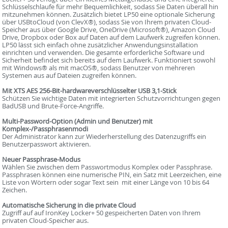
Schlüsselschlaufe für mehr Bequemlichkeit, sodass Sie Daten überall hin
mitzunehmen können. Zusätzlich bietet LP50 eine optionale Sicherung
über USBtoCloud (von ClevX®), sodass Sie von Ihrem privaten Cloud-
Speicher aus über Google Drive, OneDrive (Microsoft®), Amazon Cloud
Drive, Dropbox oder Box auf Daten auf dem Laufwerk zugreifen können.
LP50 lässt sich einfach ohne zusätzlicher Anwendungsinstallation
einrichten und verwenden. Die gesamte erforderliche Software und
Sicherheit befindet sich bereits auf dem Laufwerk. Funktioniert sowohl
mit Windows® als mit macOS®, sodass Benutzer von mehreren
Systemen aus auf Dateien zugreifen können.
Mit XTS AES 256-Bit-hardwareverschlüsselter USB 3,1-Stick
Schützen Sie wichtige Daten mit integrierten Schutzvorrichtungen gegen
BadUSB und Brute-Force-Angriffe.
Multi-Password-Option (Admin und Benutzer) mit
Komplex-/Passphrasenmodi
Der Administrator kann zur Wiederherstellung des Datenzugriffs ein
Benutzerpasswort aktivieren.
Neuer Passphrase-Modus
Wählen Sie zwischen dem Passwortmodus Komplex oder Passphrase.
Passphrasen können eine numerische PIN, ein Satz mit Leerzeichen, eine
Liste von Wörtern oder sogar Text sein  mit einer Länge von 10 bis 64
Zeichen.
Automatische Sicherung in die private Cloud
Zugriff auf auf IronKey Locker+ 50 gespeicherten Daten von Ihrem
privaten Cloud-Speicher aus.