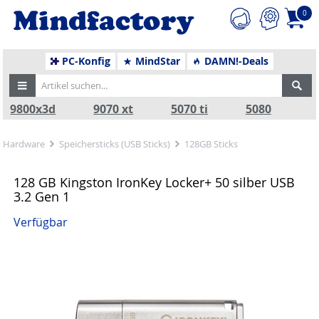
0
PC-Konfig
MindStar
DAMN!-Deals
9800x3d
9070 xt
5070 ti
5080
Hardware
Speichersticks (USB Sticks)
128GB Sticks
128 GB Kingston IronKey Locker+ 50 silber USB
3.2 Gen 1
Verfügbar
Zurück
Nä