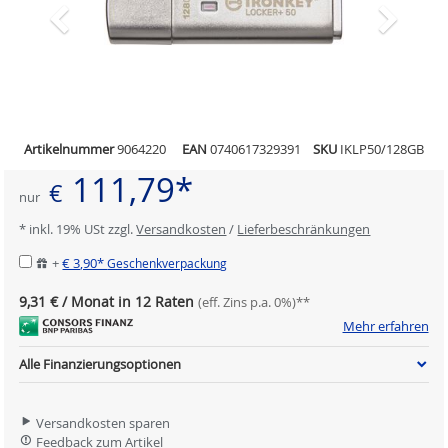
Artikelnummer
9064220
EAN
0740617329391
SKU
IKLP50/128GB
111,79*
€
nur
* inkl. 19% USt zzgl.
Versandkosten
/
Lieferbeschränkungen
+
€ 3,90*
Geschenkverpackung
9,31 € / Monat in 12 Raten
(eff. Zins p.a. 0%)**
Mehr erfahren
Alle Finanzierungsoptionen
Versandkosten sparen
Feedback zum Artikel