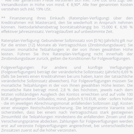
* Alle hier genannten Preise verstehen sich inkl. 19% USt und zzgl. der
Versandkosten in Höhe von mind. € 8,90*. Alle hier genannten Kosten
verstehen sich inkl. 19% USt.
** Finanzierung Ihres Einkaufs (Ratenplan-Verfügung) über den
Kreditrahmen mit Mastercard, den Sie wiederholt in Anspruch nehmen
können. Nettodarlehensbetrag bonitätsabhängig bis 15.000 €. 6,90 %
effektiver Jahreszinssatz. Vertragslaufzeit auf unbestimmte Zeit.
Ratenplan-Verfügung: Gebundener Sollzinssatz von [0 %] (jährlich) gilt nur
für die ersten [12] Monate ab Vertragsschluss (Zinsbindungsdauer); Sie
müssen monatliche Teilzahlungen in der von Ihnen gewählten Höhe
leisten. Führen Sie Ihre Ratenplan-Verfügung nicht innerhalb der
Zinsbindungsdauer zurück, gelten die Konditionen für Folgeverfügungen.
Folgeverfügungen: Für andere und künftige Verfügungen
(Folgeverfügungen) beträgt der veränderliche Sollzinssatz (jährlich) 6,69 %
(falls Sie bereits einen Kreditrahmen bei uns haben, kann der tatsächliche
veränderliche Sollzinssatz abweichen). Für Folgeverfügungen müssen Sie
monatliche Teilzahlungen in der von Ihnen gewählten Höhe leisten. Die
monatliche Rate beträgt mind. 2,8 % des höchsten, jeweils nach dem
letzten vollständigen Ausgleich des Kontos erreichten und auf volle 100
EUR aufgerundeten Sollsaldos, mind. jedoch 9,10 EUR, oder - sofern höher
- die im jeweiligen Abrechnungsmonat anfallenden Sollzinsen zzgl. Kosten
einer etwaigen Restschuldversicherung. Die letztgenannte Variante soll
sicherstellen, dass bei einem nach Vertragsschluss stark gestiegenen
Zinsumfeld die Teilzahlungen mindestens die anfallenden Zinsen und die
Versicherungsprämie abdecken. Zahlungen für Folgeverfügungen werden
erst auf verzinste Folgeverfügungen angerechnet, bei unterschiedlichen
Zinssätzen zuerst auf die höher verzinsten.