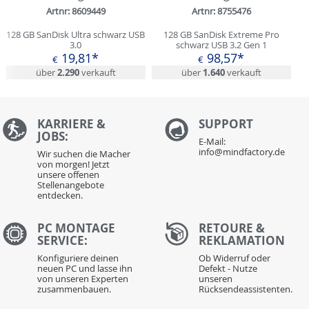
Artnr: 8609449
Artnr: 8755476
128 GB SanDisk Ultra schwarz USB
128 GB SanDisk Extreme Pro
3.0
schwarz USB 3.2 Gen 1
19,81*
98,57*
€
€
über
2.290
verkauft
über
1.640
verkauft
KARRIERE &
S
UPPORT
JOBS:
E-Mail:
info@mindfactory.de
Wir suchen die Macher
von morgen! Jetzt
unsere offenen
Stellenangebote
entdecken.
PC MONTAGE
RETOURE &
SERVICE:
REKLAMATION
Konfiguriere deinen
Ob Widerruf oder
neuen PC und lasse ihn
Defekt - Nutze
von unseren Experten
unseren
zusammenbauen.
Rücksendeassistenten.