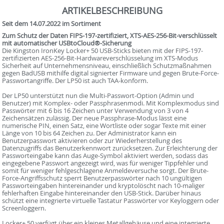
ARTIKELBESCHREIBUNG
Seit dem 14.07.2022 im Sortiment
Zum Schutz der Daten FIPS-197-zertifiziert, XTS-AES-256-Bit-verschlüsselt
mit automatischer USBtoCloud®-Sicherung
Die Kingston IronKey Locker+ 50 USB-Sticks bieten mit der FIPS-197-
zertifizierten AES-256-Bit-Hardwareverschlüsselung im XTS-Modus
Sicherheit auf Unternehmensniveau, einschließlich Schutzmaßnahmen
gegen BadUSB mithilfe digital signierter Firmware und gegen Brute-Force-
Passwortangriffe. Der LP50 ist auch TAA-konform.
Der LP50 unterstützt nun die Multi-Passwort-Option (Admin und
Benutzer) mit Komplex- oder Passphrasenmodi. Mit Komplexmodus sind
Passwörter mit 6 bis 16 Zeichen unter Verwendung von 3 von 4
Zeichensätzen zulässig. Der neue Passphrase-Modus lässt eine
numerische PIN, einen Satz, eine Wortliste oder sogar Texte mit einer
Länge von 10 bis 64 Zeichen zu. Der Administrator kann ein
Benutzerpasswort aktivieren oder zur Wiederherstellung des
Datenzugriffs das Benutzerkennwort zurücksetzen. Zur Erleichterung der
Passworteingabe kann das Auge-Symbol aktiviert werden, sodass das
eingegebene Passwort angezeigt wird, was für weniger Tippfehler und
somit für weniger fehlgeschlagene Anmeldeversuche sorgt. Der Brute-
Force-Angriffsschutz sperrt Benutzerpasswörter nach 10 ungültigen
Passworteingaben hintereinander und kryptolöscht nach 10-maliger
fehlerhaften Eingabe hintereinander den USB-Stick. Darüber hinaus
schützt eine integrierte virtuelle Tastatur Passwörter vor Keyloggern oder
Screenloggern.
Locker+ 50 verfügt über ein kleines Metallgehäuse und eine integrierte