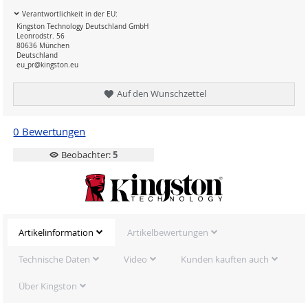
Verantwortlichkeit in der EU:
Kingston Technology Deutschland GmbH
Leonrodstr. 56
80636 München
Deutschland
eu_pr@kingston.eu
Auf den Wunschzettel
0 Bewertungen
Beobachter:
5
Artikelinformation
Artikelbewertungen
Technische Daten
Video
Kunden kauften auch
Über Kingston