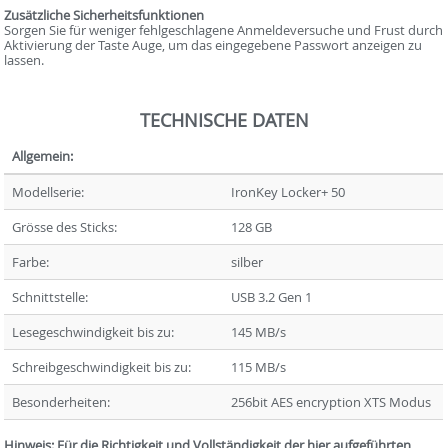
Zusätzliche Sicherheitsfunktionen
Sorgen Sie für weniger fehlgeschlagene Anmeldeversuche und Frust durch
Aktivierung der Taste Auge, um das eingegebene Passwort anzeigen zu
lassen.
TECHNISCHE DATEN
Allgemein:
Modellserie:
IronKey Locker+ 50
Grösse des Sticks:
128 GB
Farbe:
silber
Schnittstelle:
USB 3.2 Gen 1
Lesegeschwindigkeit bis zu:
145 MB/s
Schreibgeschwindigkeit bis zu:
115 MB/s
Besonderheiten:
256bit AES encryption XTS Modus
Hinweis: Für die Richtigkeit und Vollständigkeit der hier aufgeführten