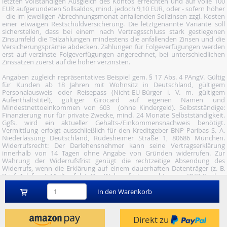
letzten vollständigen Ausgleich des Kontos erreichten und auf volle 100
EUR aufgerundeten Sollsaldos, mind. jedoch 9,10 EUR, oder - sofern höher
- die im jeweiligen Abrechnungsmonat anfallenden Sollzinsen zzgl. Kosten
einer etwaigen Restschuldversicherung. Die letztgenannte Variante soll
sicherstellen, dass bei einem nach Vertragsschluss stark gestiegenen
Zinsumfeld die Teilzahlungen mindestens die anfallenden Zinsen und die
Versicherungsprämie abdecken. Zahlungen für Folgeverfügungen werden
erst auf verzinste Folgeverfügungen angerechnet, bei unterschiedlichen
Zinssätzen zuerst auf die höher verzinsten.
Angaben zugleich repräsentatives Beispiel gem. § 17 Abs. 4 PAngV. Gültig
für Kunden ab 18 Jahren mit Wohnsitz in Deutschland, gültigem
Personalausweis oder Reisepass (Nicht-EU-Bürger i. V. m. gültigem
Aufenthaltstitel), gültiger Girocard auf eigenen Namen und
Mindestnettoeinkommen von 603  (ohne Kindergeld). Selbstständige:
Finanzierung nur für private Zwecke, mind. 24 Monate Selbstständigkeit.
Ggfs. wird ein aktueller Gehalts-/Einkommensnachweis benötigt.
Vermittlung erfolgt ausschließlich für den Kreditgeber BNP Paribas S. A.
Niederlassung Deutschland, Rüdesheimer Straße 1, 80686 München.
Widerrufsrecht: Der Darlehensnehmer kann seine Vertragserklärung
innerhalb von 14 Tagen ohne Angabe von Gründen widerrufen. Zur
Wahrung der Widerrufsfrist genügt die rechtzeitige Absendung des
Widerrufs, wenn die Erklärung auf einem dauerhaften Datenträger (z. B.
Brief, Telefax, E-Mail) erfolgt. Der Widerruf ist zu richten an: BNP Paribas
S.A. Niederlassung Deutschland, Wuhanstraße 5, 47051 Duisburg (Fax: 02
03/34 69 54-09; Tel.: 02 03/34 69 54-02; E- Mail:
In den Warenkorb
widerruf@consorsfinanz.de).
Nutze unser Midnight-Shopping und bestelle versandkostenfrei.
Direkt zu
Genauere Infos findest du
hier
.