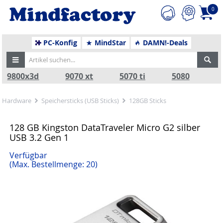
0
PC-Konfig
MindStar
DAMN!-Deals
9800x3d
9070 xt
5070 ti
5080
Hardware
Speichersticks (USB Sticks)
128GB Sticks
128 GB Kingston DataTraveler Micro G2 silber
USB 3.2 Gen 1
Verfügbar
(Max. Bestellmenge: 20)
Zurück
Nä