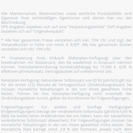
Alle Markennamen, Warenzeichen sowie sämtliche Produktbilder sind
Eigentum ihrer rechtmäßigen Eigentümer und dienen hier nur der
Beschreibung.
VPE-Angaben beziehen sich auf eine "Verpackungseinheit" OVP-Angaben
beziehen sich auf "Originalverpackt"
* Alle hier genannten Preise verstehen sich inkl. 19% USt und zzgl. der
Versandkosten in Höhe von mind. € 8,90*. Alle hier genannten Kosten
verstehen sich inkl. 19% USt.
** Finanzierung Ihres Einkaufs (Ratenplan-Verfügung) über den
Kreditrahmen mit Mastercard, den Sie wiederholt in Anspruch nehmen
können. Nettodarlehensbetrag bonitätsabhängig bis 15.000 €. 6,90 %
effektiver Jahreszinssatz. Vertragslaufzeit auf unbestimmte Zeit.
Ratenplan-Verfügung: Gebundener Sollzinssatz von [0 %] (jährlich) gilt nur
für die ersten [12] Monate ab Vertragsschluss (Zinsbindungsdauer); Sie
müssen monatliche Teilzahlungen in der von Ihnen gewählten Höhe
leisten. Führen Sie Ihre Ratenplan-Verfügung nicht innerhalb der
Zinsbindungsdauer zurück, gelten die Konditionen für Folgeverfügungen.
Folgeverfügungen: Für andere und künftige Verfügungen
(Folgeverfügungen) beträgt der veränderliche Sollzinssatz (jährlich) 6,69 %
(falls Sie bereits einen Kreditrahmen bei uns haben, kann der tatsächliche
veränderliche Sollzinssatz abweichen). Für Folgeverfügungen müssen Sie
monatliche Teilzahlungen in der von Ihnen gewählten Höhe leisten. Die
monatliche Rate beträgt mind. 2,8 % des höchsten, jeweils nach dem