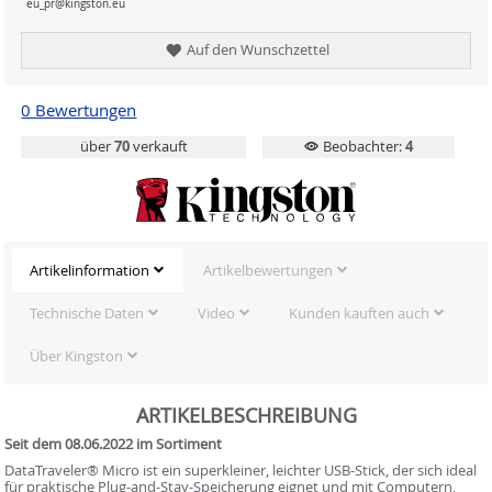
eu_pr@kingston.eu
Auf den Wunschzettel
0 Bewertungen
über
70
verkauft
Beobachter:
4
Artikelinformation
Artikelbewertungen
Technische Daten
Video
Kunden kauften auch
Über Kingston
ARTIKELBESCHREIBUNG
Seit dem 08.06.2022 im Sortiment
DataTraveler® Micro ist ein superkleiner, leichter USB-Stick, der sich ideal
für praktische Plug-and-Stay-Speicherung eignet und mit Computern,