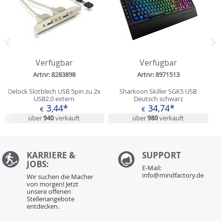
Zurück
N
Verfügbar
Verfügbar
Artnr: 8283898
Artnr: 8971513
Delock Slotblech USB 5pin zu 2x
Sharkoon Skiller SGK5 USB
USB2.0 extern
Deutsch schwarz
(kabelgebunden)
3,44*
34,74*
€
€
über
940
verkauft
über
980
verkauft
KARRIERE &
S
UPPORT
JOBS:
E-Mail:
info@mindfactory.de
Wir suchen die Macher
von morgen! Jetzt
unsere offenen
Stellenangebote
entdecken.