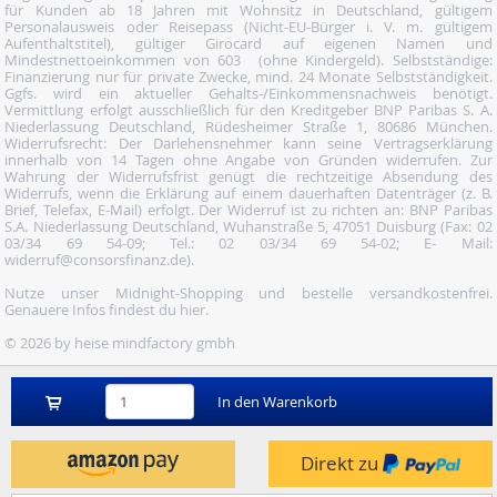
für Kunden ab 18 Jahren mit Wohnsitz in Deutschland, gültigem
Personalausweis oder Reisepass (Nicht-EU-Bürger i. V. m. gültigem
Aufenthaltstitel), gültiger Girocard auf eigenen Namen und
Mindestnettoeinkommen von 603  (ohne Kindergeld). Selbstständige:
Finanzierung nur für private Zwecke, mind. 24 Monate Selbstständigkeit.
Ggfs. wird ein aktueller Gehalts-/Einkommensnachweis benötigt.
Vermittlung erfolgt ausschließlich für den Kreditgeber BNP Paribas S. A.
Niederlassung Deutschland, Rüdesheimer Straße 1, 80686 München.
Widerrufsrecht: Der Darlehensnehmer kann seine Vertragserklärung
innerhalb von 14 Tagen ohne Angabe von Gründen widerrufen. Zur
Wahrung der Widerrufsfrist genügt die rechtzeitige Absendung des
Widerrufs, wenn die Erklärung auf einem dauerhaften Datenträger (z. B.
Brief, Telefax, E-Mail) erfolgt. Der Widerruf ist zu richten an: BNP Paribas
S.A. Niederlassung Deutschland, Wuhanstraße 5, 47051 Duisburg (Fax: 02
03/34 69 54-09; Tel.: 02 03/34 69 54-02; E- Mail:
widerruf@consorsfinanz.de).
Nutze unser Midnight-Shopping und bestelle versandkostenfrei.
Genauere Infos findest du
hier
.
© 2026 by heise mindfactory gmbh
In den Warenkorb
Direkt zu