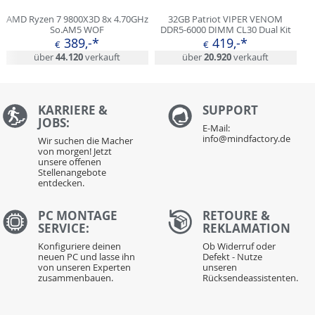
AMD Ryzen 7 9800X3D 8x 4.70GHz
32GB Patriot VIPER VENOM
So.AM5 WOF
DDR5-6000 DIMM CL30 Dual Kit
389,-*
419,-*
€
€
über
44.120
verkauft
über
20.920
verkauft
KARRIERE &
S
UPPORT
JOBS:
E-Mail:
info@mindfactory.de
Wir suchen die Macher
von morgen! Jetzt
unsere offenen
Stellenangebote
entdecken.
PC MONTAGE
RETOURE &
SERVICE:
REKLAMATION
Konfiguriere deinen
Ob Widerruf oder
neuen PC und lasse ihn
Defekt - Nutze
von unseren Experten
unseren
zusammenbauen.
Rücksendeassistenten.