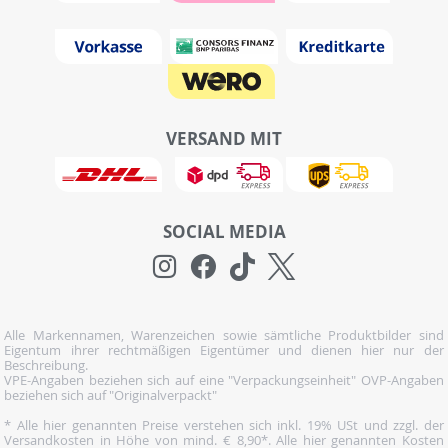
VERSAND MIT
SOCIAL MEDIA
Alle Markennamen, Warenzeichen sowie sämtliche Produktbilder sind
Eigentum ihrer rechtmäßigen Eigentümer und dienen hier nur der
Beschreibung.
VPE-Angaben beziehen sich auf eine "Verpackungseinheit" OVP-Angaben
beziehen sich auf "Originalverpackt"
* Alle hier genannten Preise verstehen sich inkl. 19% USt und zzgl. der
Versandkosten in Höhe von mind. € 8,90*. Alle hier genannten Kosten