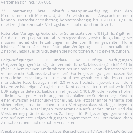
verstehen sich inkl. 19% USt.
** Finanzierung Ihres Einkaufs (Ratenplan-Verfügung) über den
Kreditrahmen mit Mastercard, den Sie wiederholt in Anspruch nehmen
können. Nettodarlehensbetrag bonitätsabhängig bis 15.000 €. 6,90 %
effektiver Jahreszinssatz. Vertragslaufzeit auf unbestimmte Zeit.
Ratenplan-Verfügung: Gebundener Sollzinssatz von [0 %] (jährlich) gilt nur
für die ersten [12] Monate ab Vertragsschluss (Zinsbindungsdauer); Sie
müssen monatliche Teilzahlungen in der von Ihnen gewählten Höhe
leisten. Führen Sie Ihre Ratenplan-Verfügung nicht innerhalb der
Zinsbindungsdauer zurück, gelten die Konditionen für Folgeverfügungen.
Folgeverfügungen: Für andere und künftige Verfügungen
(Folgeverfügungen) beträgt der veränderliche Sollzinssatz (jährlich) 6,69 %
(falls Sie bereits einen Kreditrahmen bei uns haben, kann der tatsächliche
veränderliche Sollzinssatz abweichen). Für Folgeverfügungen müssen Sie
monatliche Teilzahlungen in der von Ihnen gewählten Höhe leisten. Die
monatliche Rate beträgt mind. 2,8 % des höchsten, jeweils nach dem
letzten vollständigen Ausgleich des Kontos erreichten und auf volle 100
EUR aufgerundeten Sollsaldos, mind. jedoch 9,10 EUR, oder - sofern höher
- die im jeweiligen Abrechnungsmonat anfallenden Sollzinsen zzgl. Kosten
einer etwaigen Restschuldversicherung. Die letztgenannte Variante soll
sicherstellen, dass bei einem nach Vertragsschluss stark gestiegenen
Zinsumfeld die Teilzahlungen mindestens die anfallenden Zinsen und die
Versicherungsprämie abdecken. Zahlungen für Folgeverfügungen werden
erst auf verzinste Folgeverfügungen angerechnet, bei unterschiedlichen
Zinssätzen zuerst auf die höher verzinsten.
Angaben zugleich repräsentatives Beispiel gem. § 17 Abs. 4 PAngV. Gültig