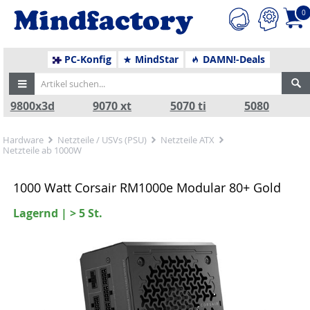
0
PC-Konfig
MindStar
DAMN!-Deals
9800x3d
9070 xt
5070 ti
5080
Hardware
Netzteile / USVs (PSU)
Netzteile ATX
Netzteile ab 1000W
1000 Watt Corsair RM1000e Modular 80+ Gold
Lagernd | > 5 St.
Zurück
Nä