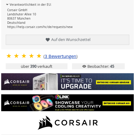
Verantwortlichkeit in der EU:
Corsair GmbH
Landshuter Allee 10
80637 München
Deutschland
https://help.corsair.com/hc/de/requests/new
Auf den Wunschzettel
(
3
Bewertungen
)
über
390
verkauft
Beobachter:
45