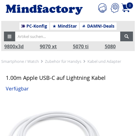
0
PC-Konfig
MindStar
DAMN!-Deals
9800x3d
9070 xt
5070 ti
5080
Smartphone / Watch
Zubehör für Handys
Kabel und Adapter
1.00m Apple USB-C auf Lightning Kabel
Verfügbar