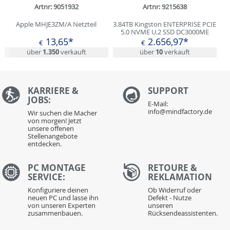
Artnr: 9051932
Artnr: 9215638
Apple MHJE3ZM/A Netzteil
3.84TB Kingston ENTERPRISE PCIE
5.0 NVME U.2 SSD DC3000ME
2.5IN SSD
13,65*
2.656,97*
€
€
über
1.350
verkauft
über
10
verkauft
KARRIERE &
S
UPPORT
JOBS:
E-Mail:
info@mindfactory.de
Wir suchen die Macher
von morgen! Jetzt
unsere offenen
Stellenangebote
entdecken.
PC MONTAGE
RETOURE &
SERVICE:
REKLAMATION
Konfiguriere deinen
Ob Widerruf oder
neuen PC und lasse ihn
Defekt - Nutze
von unseren Experten
unseren
zusammenbauen.
Rücksendeassistenten.