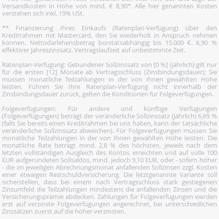
Versandkosten in Höhe von mind. € 8,90*. Alle hier genannten Kosten
verstehen sich inkl. 19% USt.
** Finanzierung Ihres Einkaufs (Ratenplan-Verfügung) über den
Kreditrahmen mit Mastercard, den Sie wiederholt in Anspruch nehmen
können. Nettodarlehensbetrag bonitätsabhängig bis 15.000 €. 6,90 %
effektiver Jahreszinssatz. Vertragslaufzeit auf unbestimmte Zeit.
Ratenplan-Verfügung: Gebundener Sollzinssatz von [0 %] (jährlich) gilt nur
für die ersten [12] Monate ab Vertragsschluss (Zinsbindungsdauer); Sie
müssen monatliche Teilzahlungen in der von Ihnen gewählten Höhe
leisten. Führen Sie Ihre Ratenplan-Verfügung nicht innerhalb der
Zinsbindungsdauer zurück, gelten die Konditionen für Folgeverfügungen.
Folgeverfügungen: Für andere und künftige Verfügungen
(Folgeverfügungen) beträgt der veränderliche Sollzinssatz (jährlich) 6,69 %
(falls Sie bereits einen Kreditrahmen bei uns haben, kann der tatsächliche
veränderliche Sollzinssatz abweichen). Für Folgeverfügungen müssen Sie
monatliche Teilzahlungen in der von Ihnen gewählten Höhe leisten. Die
monatliche Rate beträgt mind. 2,8 % des höchsten, jeweils nach dem
letzten vollständigen Ausgleich des Kontos erreichten und auf volle 100
EUR aufgerundeten Sollsaldos, mind. jedoch 9,10 EUR, oder - sofern höher
- die im jeweiligen Abrechnungsmonat anfallenden Sollzinsen zzgl. Kosten
einer etwaigen Restschuldversicherung. Die letztgenannte Variante soll
sicherstellen, dass bei einem nach Vertragsschluss stark gestiegenen
Zinsumfeld die Teilzahlungen mindestens die anfallenden Zinsen und die
Versicherungsprämie abdecken. Zahlungen für Folgeverfügungen werden
erst auf verzinste Folgeverfügungen angerechnet, bei unterschiedlichen
Zinssätzen zuerst auf die höher verzinsten.